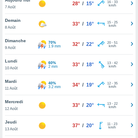
n «
16
-
33
28°
/
15°
km/h
7 Août
 et
r »,
cédez au
Demain
15
-
25
33°
/
16°
 et vous
km/h
8 Août
z
ation de
Dimanche
70%
20
-
51
32°
/
22°
1.9 mm
km/h
9 Août
qu'ils
 nous ou
aires,
Lundi
60%
13
-
42
33°
/
18°
2 mm
km/h
10 Août
nt de
t
Mardi
40%
12
-
35
er le
34°
/
19°
3.2 mm
km/h
11 Août
ement
te, ainsi
Mercredi
13
-
22
33°
/
20°
km/h
per un
12 Août
écifique
us
Jeudi
11
-
23
de la
37°
/
20°
km/h
13 Août
 et du