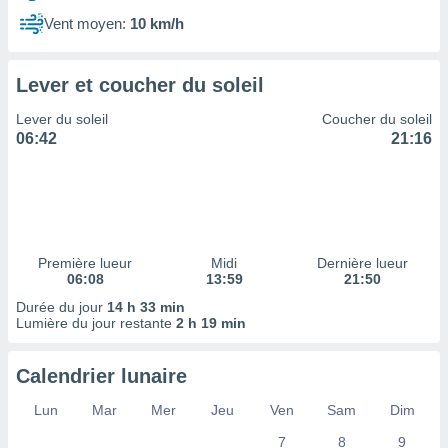
ires
ons le
Vent moyen:
10 km/h
ent des
es
 :
Lever et coucher du soleil
et/ou
Lever du soleil
Coucher du soleil
 à des
06:42
21:16
ions sur
eil,
des
limitées
nner la
, créer
Première lueur
Midi
Dernière lueur
ils pour
06:08
13:59
21:50
ité
Durée du jour
14 h 33 min
lisée,
Lumière du jour restante
2 h 19 min
des
our
nner des
Calendrier lunaire
és
lisées,
Lun
Mar
Mer
Jeu
Ven
Sam
Dim
s profils
7
8
9
enus