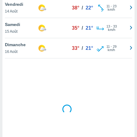
Vendredi
lisé en
11
-
23
38°
/
22°
km/h
 de
14 Août
. Vous
rouver
Samedi
13
-
33
35°
/
21°
km/h
15 Août
ations
re
Dimanche
que de
11
-
29
33°
/
21°
km/h
kies
16 Août
r votre
ement à
ment en
sur le
res des
kies
le au
page de
te web.
MENT,
 les