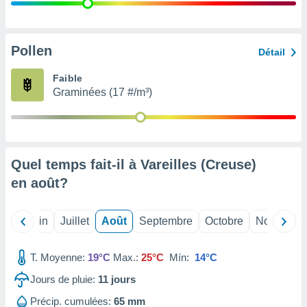
nées
lles sur
d'un
égitime,
Pollen
Détail
vous
vous
Faible
 Pour ce
Graminées (17 #/m³)
ous
etirer
ement
 opposer
Quel temps fait-il à Vareilles (Creuse)
ement
nées à
en
août
?
ment en
 sur «
res
» ou
Mai
Juin
Juillet
Août
Septembre
Octobre
Novembre
e
que de
kies
T. Moyenne:
19°C
Max.:
25°C
Mín:
14°C
ite web.
Jours de pluie:
11
jours
t nos
Précip. cumulées:
65 mm