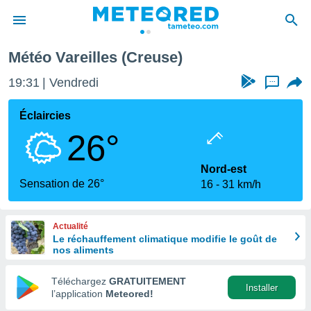
Météo Vareilles (Creuse)
e
ntialité
19:31
Vendredi
...
enu de
o.com
Éclaircies
o.com) a
26°
aré par
onnels
Nord-est
arantir
Sensation de 26°
16
31 km/h
té des
ions
. Vous
Actualité
accéder
Le réchauffement climatique modifie le goût de
e en
nos aliments
 les
Téléchargez
GRATUITEMENT
s :
Installer
l’application
Meteored!
r les