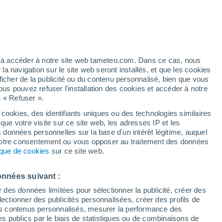
Vigilance jaune
Alerte canicule de niveau modéré à
Vardousia aujourd’hui
h
ez à accéder à notre site web tameteo.com. Dans ce cas, nous
 navigation sur le site web seront installés, et que les cookies
ficher de la publicité ou du contenu personnalisé, bien que vous
ous pouvez refuser l'installation des cookies et accéder à notre
n « Refuser ».
 cookies, des identifiants uniques ou des technologies similaires
que votre visite sur ce site web, les adresses IP et les
de pluie
Radar de pluie
Satellites
Modèles
s données personnelles sur la base d'un intérêt légitime, auquel
 votre consentement ou vous opposer au traitement des données
tique de cookies
sur ce site web.
Lundi
Mardi
Mercredi
Jeudi
onnées suivant :
10 Août
11 Août
12 Août
13 Août
r des données limitées pour sélectionner la publicité, créer des
sélectionner des publicités personnalisées, créer des profils de
 des contenus personnalisés, mesurer la performance des
s publics par le biais de statistiques ou de combinaisons de
40%