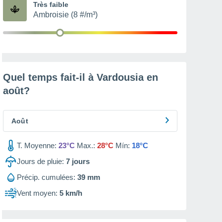
Très faible
Ambroisie (8 #/m³)
Quel temps fait-il à Vardousia en
août
?
Août
T. Moyenne:
23°C
Max.:
28°C
Mín:
18°C
Jours de pluie:
7
jours
Précip. cumulées:
39 mm
Vent moyen:
5 km/h