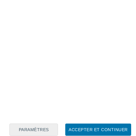
Calendrier lunaire
Lun
Mar
Mer
Jeu
Ven
Sam
Dim
7
8
9
10
11
12
13
14
15
16
17
18
19
20
PARAMÈTRES
ACCEPTER ET CONTINUER