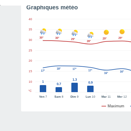
Graphiques météo
40
35
30°
30°
29°
29°
29°
30
28°
25
20
18°
17°
17°
17°
15
16°
16°
1.3
1
10
0.9
0.7
°C
Ven
7
Sam
8
Dim
9
Lun
10
Mar
11
Mer
12
Maximum