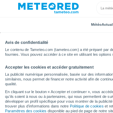
Météo
Actual
Avis de confidentialité
Le contenu de Tameteo.com (tameteo.com) a été préparé par des 
fournies. Vous pouvez accéder à ce site en utilisant les options 
Accepter les cookies et accéder gratuitement
Accueil
Grèce
Grèce-Centrale
Vardousia
La publicité numérique personnalisée, basée sur des information
similaires, nous permet de financer notre activité afin de conti
Météo Vardousia
qualité.
En cliquant sur le bouton « Accepter et continuer », vous accéde
06:38
Vendredi
qu'ils soient à nous ou à partenaires, qui nous permettent de sui
développer un profil spécifique pour vous montrer de la publicit
trouver plus d'informations dans notre
Politique de cookies
et re
Ensoleillé
Paramètres des cookies
disponible au pied de page de notre si