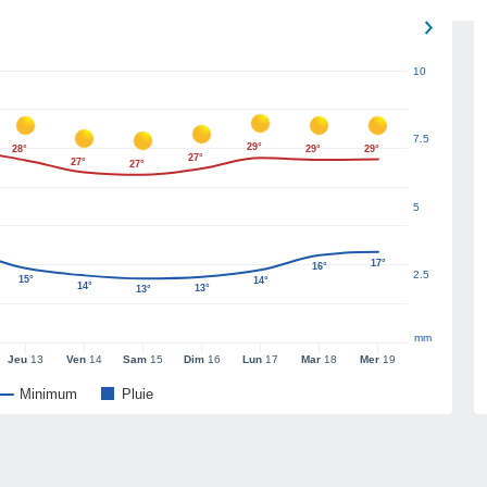
10
7.5
29°
28°
29°
29°
27°
27°
27°
5
17°
16°
2.5
15°
14°
14°
13°
13°
mm
Jeu
13
Ven
14
Sam
15
Dim
16
Lun
17
Mar
18
Mer
19
Minimum
Pluie