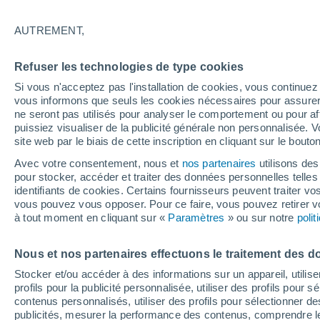
17°
AUTREMENT,
Nord
Refuser les technologies de type cookies
Sensation de 17°
4
-
16 km/
Si vous n'acceptez pas l'installation de cookies, vous continu
vous informons que seuls les cookies nécessaires pour assurer la
ne seront pas utilisés pour analyser le comportement ou pour af
puissiez visualiser de la publicité générale non personnalisée. V
Flash info
site web par le biais de cette inscription en cliquant sur le bouto
Une nouvelle canicule attendue la semaine
prochaine en France !
Avec votre consentement, nous et
nos partenaires
utilisons des
pour stocker, accéder et traiter des données personnelles telles 
Météo 1 - 7 jours
Heure par heure
Actualité
Carte 
identifiants de cookies. Certains fournisseurs peuvent traiter vo
vous pouvez vous opposer. Pour ce faire, vous pouvez retirer
à tout moment en cliquant sur «
Paramètres
» ou sur notre
poli
Demain
Dimanche
Aujourd´hui
Nous et nos partenaires effectuons le traitement des d
8 Août
9 Août
7 Août
Stocker et/ou accéder à des informations sur un appareil, utilise
profils pour la publicité personnalisée, utiliser des profils pour 
contenus personnalisés, utiliser des profils pour sélectionner
publicités, mesurer la performance des contenus, comprendre le
50%
70%
60%