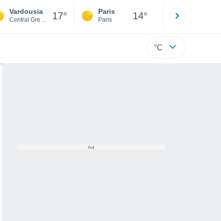
Vardousia
Paris
Montpelli
17°
14°
Central Greece
Paris
Hérault
°C