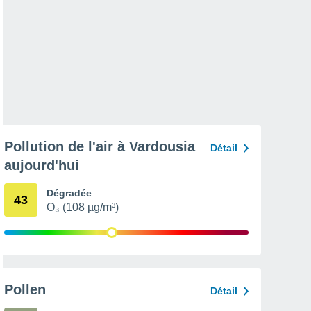
Pollution de l'air à Vardousia
Détail
aujourd'hui
Dégradée
43
O₃ (108 µg/m³)
Pollen
Détail