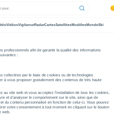
ités
Vidéos
Vigilance
Radar
Cartes
Satellites
Modèles
Monde
Ski
professionnels afin de garantir la qualité des informations
suivantes :
s collectées par le biais de cookies ou de technologies
nuer à vous proposer gratuitement des contenus de très haute
z au site web et vous acceptez l'installation de tous les cookies,
...
vre et d'analyser le comportement sur le site, ainsi que de
é et du contenu personnalisé en fonction de celui-ci. Vous pouvez
Heure par heure
tirer votre consentement à tout moment en cliquant sur le bouton
Pluie faible dans les prochaines
te web.
heures