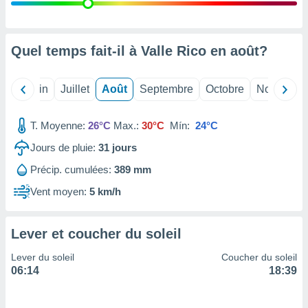
nées
lles sur
d'un
égitime,
Quel temps fait-il à Valle Rico en
août
?
vous
vous
 Pour ce
Mai
Juin
Juillet
Août
Septembre
Octobre
Novembre
ous
etirer
T. Moyenne:
26°C
Max.:
30°C
Mín:
24°C
ement
Jours de pluie:
31
jours
 opposer
ement
Précip. cumulées:
389 mm
nées à
ment en
Vent moyen:
5 km/h
 sur «
res
» ou
e
Lever et coucher du soleil
que de
kies
Lever du soleil
Coucher du soleil
ite web.
06:14
18:39
t nos