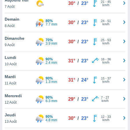
n «
21
-
45
30°
/
23°
km/h
7 Août
 et
r »,
cédez au
Demain
80%
24
-
51
30°
/
23°
 et vous
7.7 mm
km/h
8 Août
z
ation de
Dimanche
70%
25
-
53
30°
/
23°
3.9 mm
km/h
9 Août
qu'ils
 nous ou
aires,
Lundi
90%
16
-
36
31°
/
23°
2.4 mm
km/h
10 Août
nt de
t
Mardi
90%
15
-
37
er le
31°
/
24°
1.3 mm
km/h
11 Août
ement
te, ainsi
Mercredi
90%
7
-
27
29°
/
23°
6.3 mm
km/h
per un
12 Août
écifique
us
Jeudi
90%
12
-
33
de la
30°
/
23°
4.8 mm
km/h
13 Août
 et du