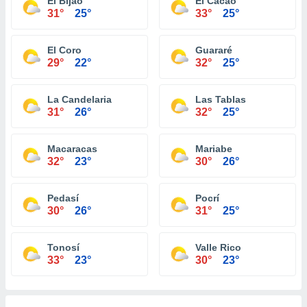
El Bijao
El Cacao
31°
25°
33°
25°
El Coro
Guararé
29°
22°
32°
25°
La Candelaria
Las Tablas
31°
26°
32°
25°
Macaracas
Mariabe
32°
23°
30°
26°
Pedasí
Pocrí
30°
26°
31°
25°
Tonosí
Valle Rico
33°
23°
30°
23°