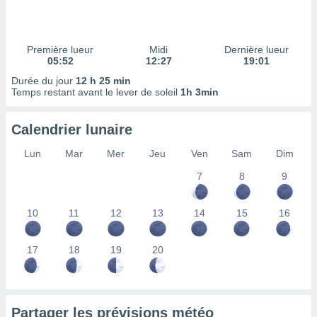
ires
ons le
ent des
es
Première lueur
Midi
Dernière lueur
 :
05:52
12:27
19:01
et/ou
Durée du jour
12 h 25 min
 à des
Temps restant avant le lever de soleil
1h 3min
ions sur
eil,
Calendrier lunaire
des
limitées
Lun
Mar
Mer
Jeu
Ven
Sam
Dim
nner la
7
8
9
, créer
ils pour
ité
10
11
12
13
14
15
16
lisée,
des
our
17
18
19
20
nner des
és
lisées,
s profils
Partager les prévisions météo
enus