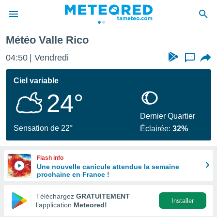
Météo Valle Rico
e
ntialité
04:50
Vendredi
...
enu de
o.com
Ciel variable
o.com) a
24°
aré par
onnels
Dernier Quartier
arantir
Sensation de 22°
Éclairée:
32%
té des
ions
. Vous
Flash info
accéder
Une nouvelle canicule attendue la semaine
e en
prochaine en France !
 les
Téléchargez
GRATUITEMENT
s :
Installer
l’application
Meteored!
r les