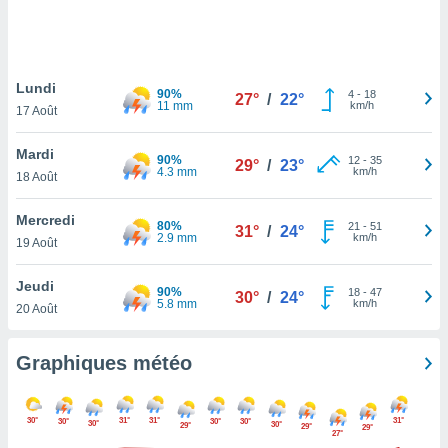
logies
e
s
Lundi
tez pas
90%
4
-
18
27°
/
22°
11 mm
km/h
ation de
17 Août
, vous
z à
Mardi
90%
12
-
35
29°
/
23°
à notre
4.3 mm
km/h
18 Août
.com.
Mercredi
 cas,
80%
21
-
51
31°
/
24°
2.9 mm
km/h
us
19 Août
ns que
s
Jeudi
90%
18
-
47
30°
/
24°
5.8 mm
km/h
20 Août
ires
urer la
on sur le
Graphiques météo
 seront
, et que
ies ne
30°
31°
31°
31°
30°
30°
30°
30°
30°
29°
29°
29°
as
27°