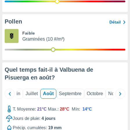
nées
lles sur
d'un
égitime,
Pollen
Détail
vous
vous
Faible
 Pour ce
Graminées (10 #/m³)
ous
etirer
ement
 opposer
Quel temps fait-il à Valbuena de
ement
nées à
Pisuerga en
août
?
ment en
 sur «
res
» ou
Mai
Juin
Juillet
Août
Septembre
Octobre
Novembre
e
que de
kies
T. Moyenne:
21°C
Max.:
28°C
Mín:
14°C
ite web.
Jours de pluie:
4
jours
t nos
Précip. cumulées:
19 mm