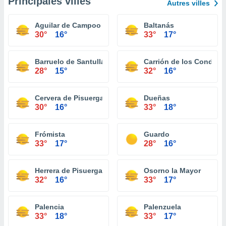
Principales villes
Autres villes
Aguilar de Campoo
Baltanás
30°
16°
33°
17°
Barruelo de Santullán
Carrión de los Condes
28°
15°
32°
16°
Cervera de Pisuerga
Dueñas
30°
16°
33°
18°
Frómista
Guardo
33°
17°
28°
16°
Herrera de Pisuerga
Osorno la Mayor
32°
16°
33°
17°
Palencia
Palenzuela
33°
18°
33°
17°