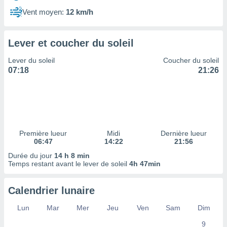
ires
ons le
Vent moyen:
12 km/h
ent des
es
 :
Lever et coucher du soleil
et/ou
Lever du soleil
Coucher du soleil
 à des
07:18
21:26
ions sur
eil,
des
limitées
nner la
, créer
Première lueur
Midi
Dernière lueur
ils pour
06:47
14:22
21:56
ité
Durée du jour
14 h 8 min
lisée,
Temps restant avant le lever de soleil
4h 47min
des
our
nner des
Calendrier lunaire
és
lisées,
Lun
Mar
Mer
Jeu
Ven
Sam
Dim
s profils
9
enus