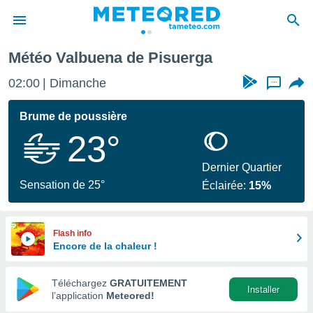
Valbuena de Pisuerga
Météo Valbuena de Pisuerga
e
ntialité
02:00
Dimanche
...
enu de
o.com
Brume de poussière
o.com) a
23°
aré par
onnels
Dernier Quartier
arantir
Sensation de 25°
Éclairée:
15%
té des
ions
. Vous
accéder
Flash info
e en
Encore de la chaleur !
 les
Téléchargez
GRATUITEMENT
s :
Installer
l’application
Meteored!
r les