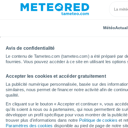
Météo
Actual
Avis de confidentialité
Le contenu de Tameteo.com (tameteo.com) a été préparé par des 
fournies. Vous pouvez accéder à ce site en utilisant les options 
Accepter les cookies et accéder gratuitement
Accueil
Espagne
Castille-et-León
Province de P
La publicité numérique personnalisée, basée sur des information
similaires, nous permet de financer notre activité afin de conti
Météo Palencia
qualité.
En cliquant sur le bouton « Accepter et continuer », vous accéde
13:21
Jeudi
qu'ils soient à nous ou à partenaires, qui nous permettent de sui
développer un profil spécifique pour vous montrer de la publicit
trouver plus d'informations dans notre
Politique de cookies
et re
Ensoleillé
Paramètres des cookies
disponible au pied de page de notre si