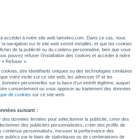
é
ez à accéder à notre site web tameteo.com. Dans ce cas, nous
 navigation sur le site web seront installés, et que les cookies
ficher de la publicité ou du contenu personnalisé, bien que vous
ous pouvez refuser l'installation des cookies et accéder à notre
n « Refuser ».
tobre
 cookies, des identifiants uniques ou des technologies similaires
que votre visite sur ce site web, les adresses IP et les
des températures
Radar de pluie
Satellites
Modèles
s données personnelles sur la base d'un intérêt légitime, auquel
 votre consentement ou vous opposer au traitement des données
tique de cookies
sur ce site web.
imanche
Lundi
Mardi
Mercredi
onnées suivant :
9 Août
10 Août
11 Août
12 Août
r des données limitées pour sélectionner la publicité, créer des
sélectionner des publicités personnalisées, créer des profils de
 des contenus personnalisés, mesurer la performance des
s publics par le biais de statistiques ou de combinaisons de