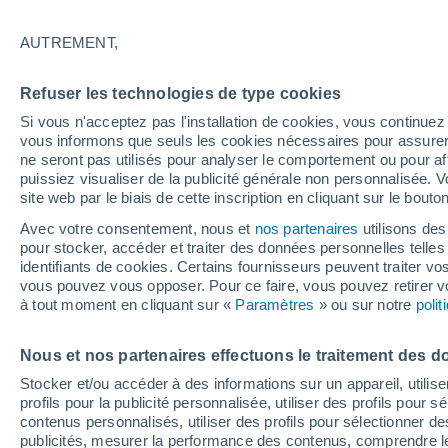
28°
AUTREMENT,
UV
7 Élev
Refuser les technologies de type cookies
Sensation de 28°
FPS
15-25
Si vous n'acceptez pas l'installation de cookies, vous continu
vous informons que seuls les cookies nécessaires pour assurer la
ne seront pas utilisés pour analyser le comportement ou pour af
puissiez visualiser de la publicité générale non personnalisée. V
Flash info
site web par le biais de cette inscription en cliquant sur le bouto
Découvrez la tendance météo entre août et oc
Avec votre consentement, nous et
nos partenaires
utilisons des
pour stocker, accéder et traiter des données personnelles telles 
Météo 1 - 7 jours
Heure par heure
Actualité
Carte 
identifiants de cookies. Certains fournisseurs peuvent traiter vo
vous pouvez vous opposer. Pour ce faire, vous pouvez retirer
à tout moment en cliquant sur «
Paramètres
» ou sur notre
poli
Demain
Samedi
D
Aujourd´hui
Nous et nos partenaires effectuons le traitement des d
7 Août
8 Août
6 Août
Stocker et/ou accéder à des informations sur un appareil, utilise
profils pour la publicité personnalisée, utiliser des profils pour 
contenus personnalisés, utiliser des profils pour sélectionner
publicités, mesurer la performance des contenus, comprendre le
30%