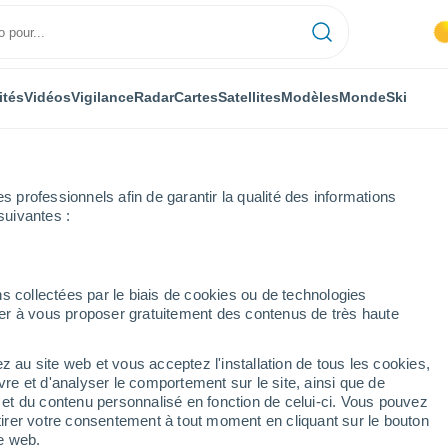
ités
Vidéos
Vigilance
Radar
Cartes
Satellites
Modèles
Monde
Ski
professionnels afin de garantir la qualité des informations
suivantes :
alencia
Palencia
s collectées par le biais de cookies ou de technologies
nuer à vous proposer gratuitement des contenus de très haute
z au site web et vous acceptez l'installation de tous les cookies,
...
vre et d'analyser le comportement sur le site, ainsi que de
é et du contenu personnalisé en fonction de celui-ci. Vous pouvez
Heure par heure
tirer votre consentement à tout moment en cliquant sur le bouton
Ciel dégagé dans les prochaines
te web.
heures