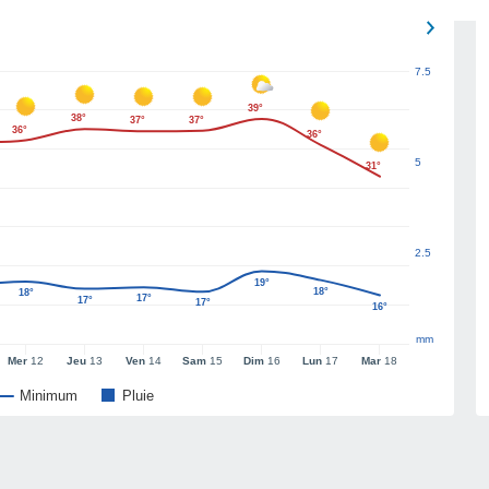
7.5
39°
38°
37°
37°
36°
36°
5
31°
2.5
19°
18°
18°
17°
17°
17°
16°
mm
Mer
12
Jeu
13
Ven
14
Sam
15
Dim
16
Lun
17
Mar
18
Minimum
Pluie