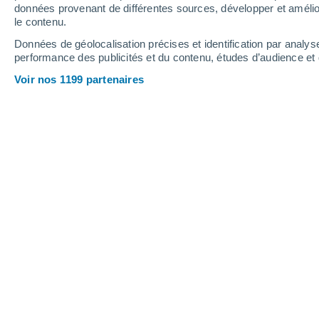
0.3 mm
données provenant de différentes sources, développer et amélior
le contenu.
35°
/
16°
35°
/
18°
34°
/
16°
Données de géolocalisation précises et identification par analys
performance des publicités et du contenu, études d’audience e
18
-
34
km/h
20
-
48
km/h
19
24
-
50
km/h
Voir nos 1199 partenaires
Météo Palencia aujourd´hui
, 6 août
Ensoleillé
28°
13:00
T. ressentie
28°
Ensoleillé
30°
14:00
T. ressentie
29°
Ensoleillé
31°
15:00
T. ressentie
30°
Ensoleillé
32°
16:00
T. ressentie
31°