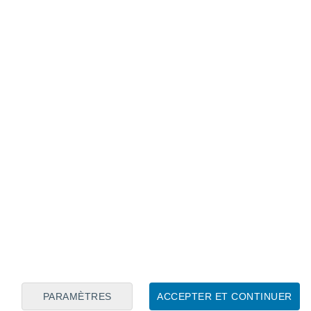
Calendrier lunaire
Lun
Mar
Mer
Jeu
Ven
Sam
Dim
6
7
8
9
10
11
12
13
14
15
16
17
18
19
PARAMÈTRES
ACCEPTER ET CONTINUER