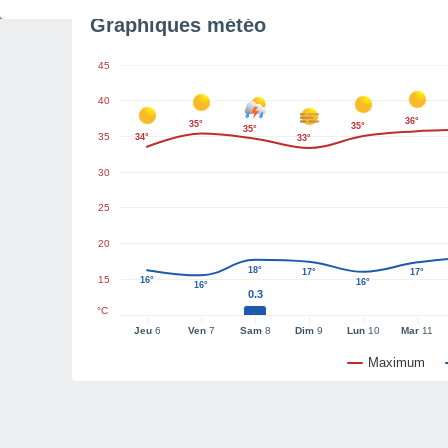
Graphiques météo
45
40
36°
35°
35°
35°
35
34°
33°
30
25
20
18°
17°
17°
15
16°
16°
16°
0.3
°C
Jeu
6
Ven
7
Sam
8
Dim
9
Lun
10
Mar
11
Maximum