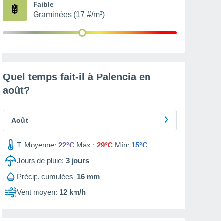
Faible
Graminées (17 #/m³)
Quel temps fait-il à Palencia en
août
?
Août
T. Moyenne:
22°C
Max.:
29°C
Mín:
15°C
Jours de pluie:
3
jours
Précip. cumulées:
16 mm
Vent moyen:
12 km/h