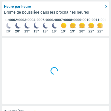
s et
Heure par heure
r
Brume de poussière dans les prochaines heures
tement
01:00
02:00
03:00
04:00
05:00
06:00
07:00
08:00
09:00
10:00
11:00
12:
cité
ue
lisée,
20°
20°
19°
19°
19°
19°
19°
19°
20°
22°
22°
23
ACCEPTER
ur des
ET
ions
CONTINUER
es par le
 cookies
PARAMÈTRES
gies
es, nous
de
 notre
afin de
r à vous
r
ment des
 de très
alité.
ant sur
Aujourd´hui