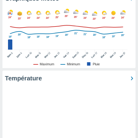
pour
 le
ement
25°
25°
24°
25°
afficher
24°
24°
24°
24°
24°
24°
24°
23°
23°
licité ou
enu
21°
21°
20°
lisé,
20°
20°
20°
19°
19°
18°
18°
18°
18°
18°
e vous
r de la
15
10
16
17
12
14
18
19
11
13
20
8
9
Sam
Dim
Sam
Lun
Mar
Dim
Lun
Mer
Ven
Mar
Mer
Jeu
Jeu
Maximum
Minimum
Pluie
 non
lisée.
uvez
Température
ation des
et
à notre
 par le
 cette
ion en
sur le
«
».