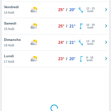
lisé en
Vendredi
 de
12
-
23
25°
/
20°
km/h
14 Août
. Vous
rouver
Samedi
16
-
29
25°
/
21°
ations
km/h
15 Août
re
que de
Dimanche
kies
13
-
26
24°
/
21°
km/h
16 Août
r votre
ement à
ment en
Lundi
8
-
18
23°
/
20°
sur le
km/h
17 Août
res des
kies
le au
page de
te web.
MENT,
 les