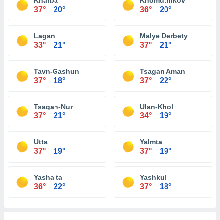
Kharba
Khomutnikov
37°
20°
36°
20°
Lagan
Malye Derbety
33°
21°
37°
21°
Tavn-Gashun
Tsagan Aman
37°
18°
37°
22°
Tsagan-Nur
Ulan-Khol
37°
21°
34°
19°
Utta
Yalmta
37°
19°
37°
19°
Yashalta
Yashkul
36°
22°
37°
18°