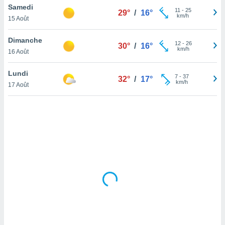
Samedi
lisé en
11
-
25
29°
/
16°
km/h
 de
15 Août
. Vous
rouver
Dimanche
12
-
26
30°
/
16°
km/h
16 Août
ations
re
Lundi
que de
7
-
37
32°
/
17°
km/h
kies
17 Août
r votre
ement à
ment en
sur le
res des
kies
le au
page de
te web.
MENT,
 les