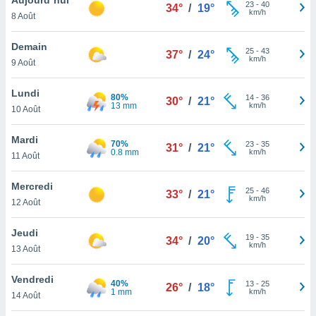
n «
23
-
40
34°
/
19°
km/h
8 Août
 et
r »,
cédez au
Demain
25
-
43
37°
/
24°
 et vous
km/h
9 Août
z
ation de
Lundi
80%
14
-
36
30°
/
21°
13 mm
km/h
10 Août
qu'ils
 nous ou
aires,
Mardi
70%
23
-
35
31°
/
21°
0.8 mm
km/h
11 Août
nt de
t
Mercredi
25
-
46
er le
33°
/
21°
km/h
12 Août
ement
te, ainsi
Jeudi
19
-
35
34°
/
20°
km/h
per un
13 Août
écifique
us
Vendredi
40%
13
-
25
de la
26°
/
18°
1 mm
km/h
14 Août
 et du