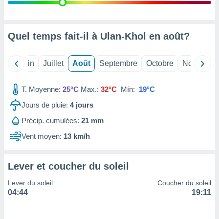
nées
lles sur
d'un
égitime,
Quel temps fait-il à Ulan-Khol en
août
?
vous
vous
 Pour ce
Mai
Juin
Juillet
Août
Septembre
Octobre
Novembre
ous
etirer
T. Moyenne:
25°C
Max.:
32°C
Mín:
19°C
ement
Jours de pluie:
4
jours
 opposer
ement
Précip. cumulées:
21 mm
nées à
ment en
Vent moyen:
13 km/h
 sur «
res
» ou
e
Lever et coucher du soleil
que de
kies
Lever du soleil
Coucher du soleil
ite web.
04:44
19:11
t nos