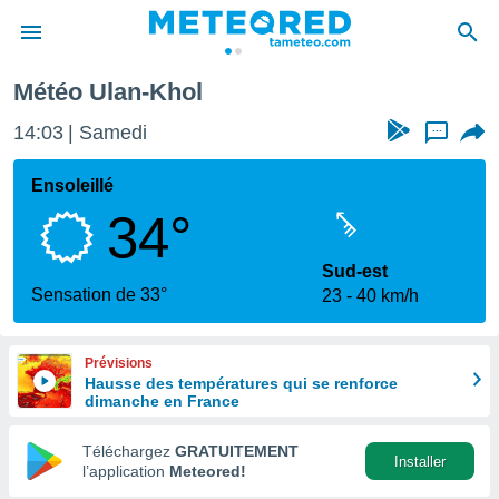
Météo Ulan-Khol
e
ntialité
14:03
Samedi
...
enu de
o.com
Ensoleillé
o.com) a
34°
aré par
onnels
Sud-est
arantir
Sensation de 33°
23
40 km/h
té des
ions
. Vous
Prévisions
accéder
Hausse des températures qui se renforce
e en
dimanche en France
 les
Téléchargez
GRATUITEMENT
s :
Installer
l’application
Meteored!
r les