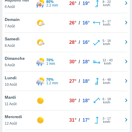
80%
n «
8
-
22
26°
/
19°
2.2 mm
km/h
6 Août
 et
r »,
cédez au
Demain
6
-
17
26°
/
16°
 et vous
km/h
7 Août
z
ation de
Samedi
5
-
16
28°
/
16°
km/h
8 Août
qu'ils
 nous ou
aires,
Dimanche
70%
12
-
43
30°
/
18°
1 mm
km/h
9 Août
nt de
t
Lundi
70%
4
-
48
er le
27°
/
18°
1.2 mm
km/h
10 Août
ement
te, ainsi
Mardi
6
-
18
30°
/
18°
km/h
per un
11 Août
écifique
us
Mercredi
3
-
17
de la
31°
/
17°
km/h
12 Août
 et du