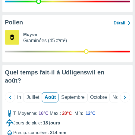
nées
lles sur
d'un
égitime,
Pollen
Détail
vous
vous
Moyen
 Pour ce
Graminées (45 #/m³)
ous
etirer
ement
 opposer
Quel temps fait-il à Udligenswil en
ement
nées à
août
?
ment en
 sur «
res
» ou
Mai
Juin
Juillet
Août
Septembre
Octobre
Novembre
e
que de
kies
T. Moyenne:
16°C
Max.:
20°C
Mín:
12°C
ite web.
Jours de pluie:
18
jours
t nos
Précip. cumulées:
214 mm