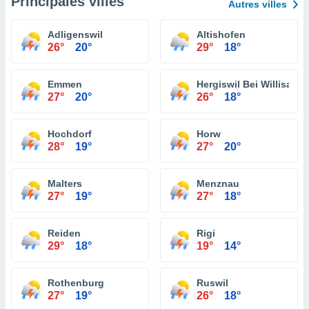
Principales villes
Autres villes
Adligenswil
Altishofen
26°
20°
29°
18°
Emmen
Hergiswil Bei Willisau
27°
20°
26°
18°
Hochdorf
Horw
28°
19°
27°
20°
Malters
Menznau
27°
19°
27°
18°
Reiden
Rigi
29°
18°
19°
14°
Rothenburg
Ruswil
27°
19°
26°
18°