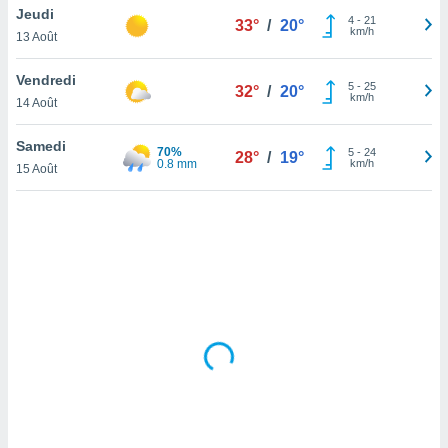
Jeudi
lisé en
4
-
21
33°
/
20°
km/h
 de
13 Août
. Vous
rouver
Vendredi
5
-
25
32°
/
20°
km/h
14 Août
ations
re
Samedi
que de
70%
5
-
24
28°
/
19°
0.8 mm
km/h
kies
15 Août
r votre
ement à
ment en
sur le
res des
kies
le au
page de
te web.
MENT,
 les