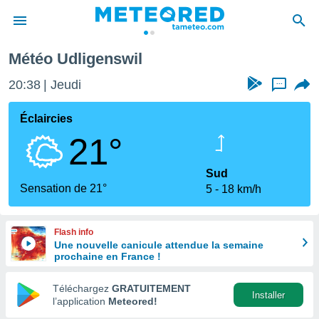
Météo Udligenswil
e
ntialité
20:38
Jeudi
...
enu de
o.com
Éclaircies
o.com) a
21°
aré par
onnels
Sud
arantir
Sensation de 21°
5
18 km/h
té des
ions
. Vous
Flash info
accéder
Une nouvelle canicule attendue la semaine
e en
prochaine en France !
 les
Téléchargez
GRATUITEMENT
s :
Installer
l’application
Meteored!
r les