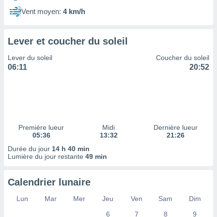
ires
ons le
Vent moyen:
4 km/h
ent des
es
 :
Lever et coucher du soleil
et/ou
Lever du soleil
Coucher du soleil
 à des
06:11
20:52
ions sur
eil,
des
limitées
nner la
, créer
Première lueur
Midi
Dernière lueur
ils pour
05:36
13:32
21:26
ité
Durée du jour
14 h 40 min
lisée,
Lumière du jour restante
49 min
des
our
nner des
Calendrier lunaire
és
lisées,
Lun
Mar
Mer
Jeu
Ven
Sam
Dim
s profils
6
7
8
9
enus