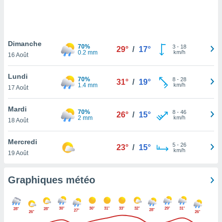
logies
e
s
Dimanche
tez pas
70%
3
-
18
29°
/
17°
0.2 mm
km/h
ation de
16 Août
, vous
z à
Lundi
70%
8
-
28
31°
/
19°
à notre
1.4 mm
km/h
17 Août
.com.
Mardi
 cas,
70%
8
-
46
26°
/
15°
2 mm
km/h
us
18 Août
ns que
s
Mercredi
5
-
26
23°
/
15°
km/h
19 Août
ires
urer la
on sur le
Graphiques météo
 seront
, et que
ies ne
30°
30°
31°
33°
32°
29°
31°
28°
28°
28°
27°
26°
26°
as