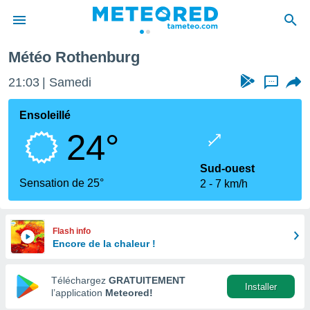
Météo Rothenburg
e
ntialité
21:03
Samedi
...
enu de
o.com
Ensoleillé
o.com) a
24°
aré par
onnels
Sud-ouest
arantir
Sensation de 25°
2
7 km/h
té des
ions
. Vous
accéder
Flash info
e en
Encore de la chaleur !
 les
Téléchargez
GRATUITEMENT
s :
Installer
l’application
Meteored!
r les