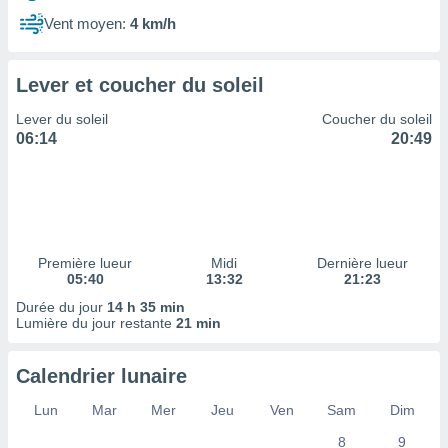
ires
ons le
Vent moyen:
4 km/h
ent des
es
 :
Lever et coucher du soleil
et/ou
Lever du soleil
Coucher du soleil
 à des
06:14
20:49
ions sur
eil,
des
limitées
nner la
, créer
Première lueur
Midi
Dernière lueur
ils pour
05:40
13:32
21:23
ité
Durée du jour
14 h 35 min
lisée,
Lumière du jour restante
21 min
des
our
nner des
Calendrier lunaire
és
lisées,
Lun
Mar
Mer
Jeu
Ven
Sam
Dim
s profils
8
9
enus