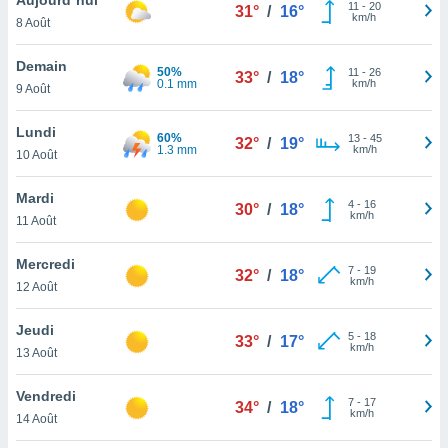
n «
11
-
20
31°
/
16°
km/h
8 Août
 et
r »,
cédez au
Demain
50%
11
-
26
33°
/
18°
 et vous
0.1 mm
km/h
9 Août
z
ation de
Lundi
60%
13
-
45
32°
/
19°
1.3 mm
km/h
10 Août
qu'ils
 nous ou
aires,
Mardi
4
-
16
30°
/
18°
km/h
11 Août
nt de
t
Mercredi
7
-
19
er le
32°
/
18°
km/h
12 Août
ement
te, ainsi
Jeudi
5
-
18
33°
/
17°
km/h
per un
13 Août
écifique
us
Vendredi
7
-
17
de la
34°
/
18°
km/h
14 Août
 et du