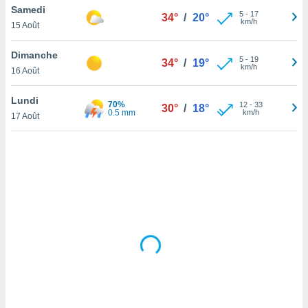
Samedi
lisé en
5
-
17
34°
/
20°
km/h
 de
15 Août
. Vous
rouver
Dimanche
5
-
19
34°
/
19°
km/h
16 Août
ations
re
Lundi
que de
70%
12
-
33
30°
/
18°
0.5 mm
km/h
kies
17 Août
r votre
ement à
ment en
sur le
res des
kies
le au
page de
te web.
MENT,
 les