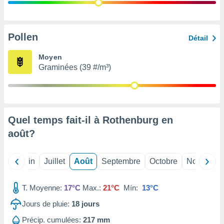
nées
lles sur
d'un
égitime,
Pollen
Détail
vous
vous
Moyen
 Pour ce
Graminées (39 #/m³)
ous
etirer
ement
 opposer
Quel temps fait-il à Rothenburg en
ement
nées à
août
?
ment en
 sur «
res
» ou
Mai
Juin
Juillet
Août
Septembre
Octobre
Novembre
e
que de
kies
T. Moyenne:
17°C
Max.:
21°C
Mín:
13°C
ite web.
Jours de pluie:
18
jours
t nos
Précip. cumulées:
217 mm