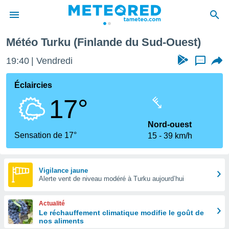
Météo Turku (Finlande du Sud-Ouest)
e
ntialité
19:40
Vendredi
...
enu de
o.com
Éclaircies
o.com) a
17°
aré par
onnels
Nord-ouest
arantir
Sensation de 17°
15
39 km/h
té des
ions
. Vous
accéder
Vigilance jaune
e en
Alerte vent de niveau modéré à Turku aujourd’hui
 les
Actualité
s :
Le réchauffement climatique modifie le goût de
nos aliments
r les