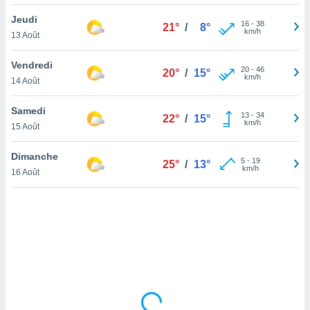
lisé en
Jeudi
 de
16
-
38
21°
/
8°
km/h
13 Août
. Vous
rouver
Vendredi
20
-
46
20°
/
15°
ations
km/h
14 Août
re
que de
Samedi
kies
13
-
34
22°
/
15°
km/h
15 Août
r votre
ement à
ment en
Dimanche
5
-
19
25°
/
13°
sur le
km/h
16 Août
res des
kies
le au
page de
te web.
MENT,
 les