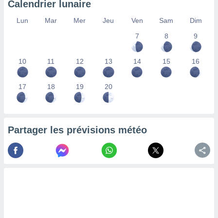
Calendrier lunaire
lisés,
des
Lun
Mar
Mer
Jeu
Ven
Sam
Dim
our
7
8
9
nner des
s
lisés,
10
11
12
13
14
15
16
la
ance des
s,
17
18
19
20
la
ance des
s,
dre les
Partager les prévisions météo
par le
ques ou
inaisons
ées
nt de
tes
,
er et
r les