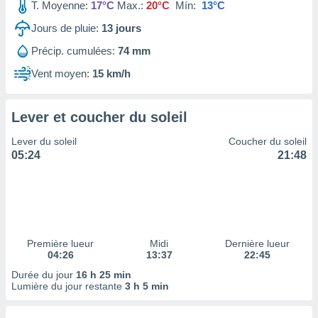
ires
T. Moyenne:
17°C
Max.:
20°C
Mín:
13°C
ons le
Jours de pluie:
13
jours
ent des
es
Précip. cumulées:
74 mm
 :
Vent moyen:
15 km/h
et/ou
 à des
ions sur
eil,
Lever et coucher du soleil
des
Lever du soleil
Coucher du soleil
limitées
05:24
21:48
nner la
, créer
ils pour
ité
lisée,
des
Première lueur
Midi
Dernière lueur
our
04:26
13:37
22:45
nner des
Durée du jour
16 h 25 min
és
Lumière du jour restante
3 h 5 min
lisées,
s profils
enus