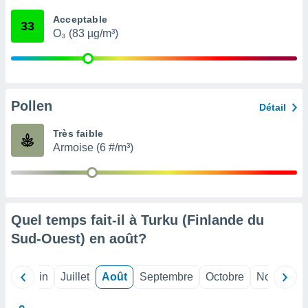
nées
Acceptable
lles sur
33
O₃ (83 µg/m³)
d'un
égitime,
vous
vous
 Pour ce
ous
Pollen
Détail
etirer
Très faible
ement
Armoise (6 #/m³)
 opposer
ement
nées à
ment en
 sur «
res
» ou
Quel temps fait-il à Turku (Finlande du
e
Sud-Ouest) en
août
?
que de
kies
ite web.
Mai
Juin
Juillet
Août
Septembre
Octobre
Novembre
t nos