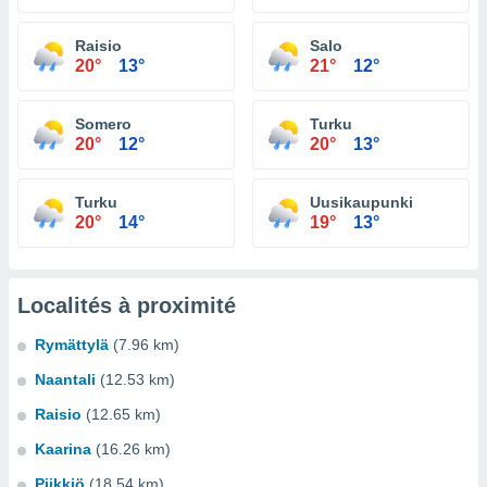
Raisio
Salo
20°
13°
21°
12°
Somero
Turku
20°
12°
20°
13°
Turku
Uusikaupunki
20°
14°
19°
13°
Localités à proximité
Rymättylä
(7.96 km)
Naantali
(12.53 km)
Raisio
(12.65 km)
Kaarina
(16.26 km)
Piikkiö
(18.54 km)