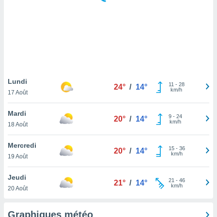
logies
e
s
tez pas
ation de
, vous
z à
à notre
Lundi
11
-
28
24°
/
14°
km/h
17 Août
.com.
 cas,
Mardi
9
-
24
us
20°
/
14°
km/h
18 Août
ns que
s
Mercredi
15
-
36
20°
/
14°
ires
km/h
19 Août
urer la
on sur le
Jeudi
21
-
46
 seront
21°
/
14°
km/h
20 Août
, et que
ies ne
as
Graphiques météo