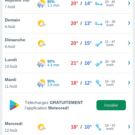
80%
n «
20
-
45
20°
/
14°
1.1 mm
km/h
7 Août
 et
r »,
cédez au
Demain
16
-
38
20°
/
13°
 et vous
km/h
8 Août
z
ation de
Dimanche
21
-
47
20°
/
15°
km/h
9 Août
qu'ils
 nous ou
aires,
Lundi
90%
26
-
56
21°
/
16°
4.4 mm
km/h
10 Août
nt de
t
Mardi
90%
24
-
52
er le
18°
/
12°
3.8 mm
km/h
11 Août
ement
te, ainsi
Téléchargez
GRATUITEMENT
per un
Installer
l’application
Meteored!
écifique
us
de la
Mercredi
19
-
43
18°
/
10°
 et du
km/h
12 Août