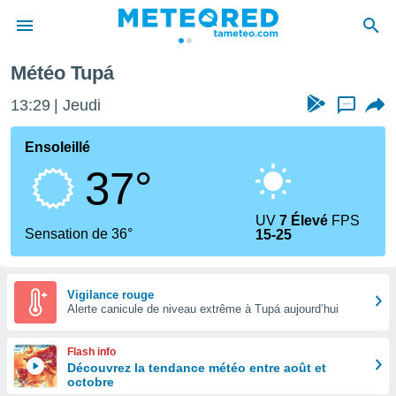
Météo Tupá
e
ntialité
13:29
Jeudi
...
enu de
o.com
Ensoleillé
o.com) a
37°
aré par
onnels
UV
7 Élevé
FPS
arantir
Sensation de 36°
15-25
té des
ions
. Vous
accéder
Vigilance rouge
e en
Alerte canicule de niveau extrême à Tupá aujourd’hui
 les
Flash info
s :
Découvrez la tendance météo entre août et
octobre
r les