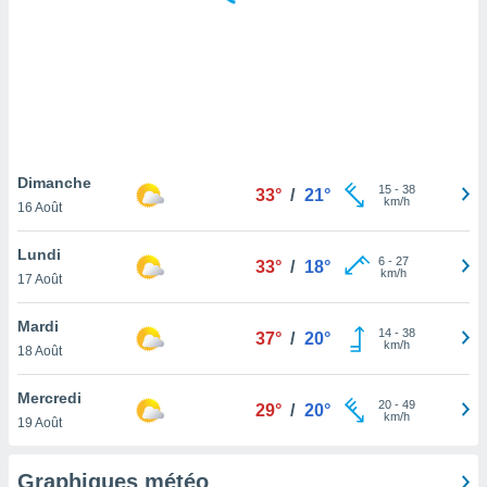
logies
e
s
tez pas
ation de
, vous
z à
à notre
Dimanche
15
-
38
33°
/
21°
km/h
16 Août
.com.
 cas,
Lundi
6
-
27
us
33°
/
18°
km/h
17 Août
ns que
s
Mardi
14
-
38
37°
/
20°
ires
km/h
18 Août
urer la
on sur le
Mercredi
20
-
49
 seront
29°
/
20°
km/h
19 Août
, et que
ies ne
as
Graphiques météo