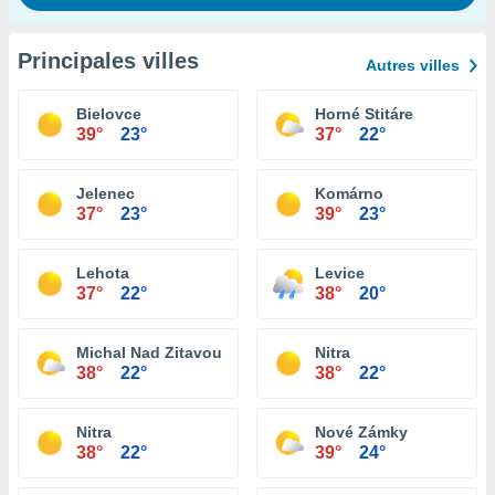
Principales villes
Autres villes
Bielovce
Horné Stitáre
39°
23°
37°
22°
Jelenec
Komárno
37°
23°
39°
23°
Lehota
Levice
37°
22°
38°
20°
Michal Nad Zitavou
Nitra
38°
22°
38°
22°
Nitra
Nové Zámky
38°
22°
39°
24°