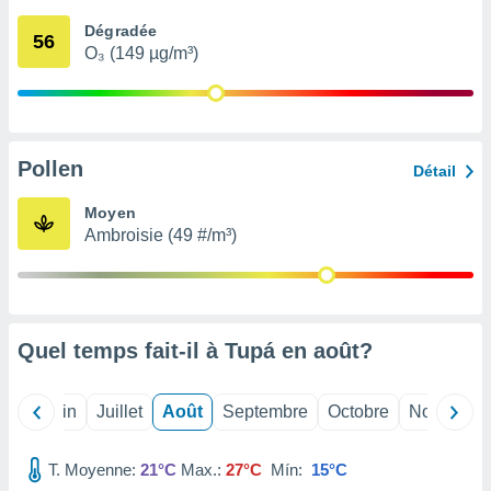
nées
Dégradée
lles sur
56
O₃ (149 µg/m³)
d'un
égitime,
vous
vous
 Pour ce
ous
Pollen
Détail
etirer
Moyen
ement
Ambroisie (49 #/m³)
 opposer
ement
nées à
ment en
 sur «
res
» ou
Quel temps fait-il à Tupá en
août
?
e
que de
kies
Mai
Juin
Juillet
Août
Septembre
Octobre
Novembre
ite web.
T. Moyenne:
21°C
Max.:
27°C
Mín:
15°C
t nos