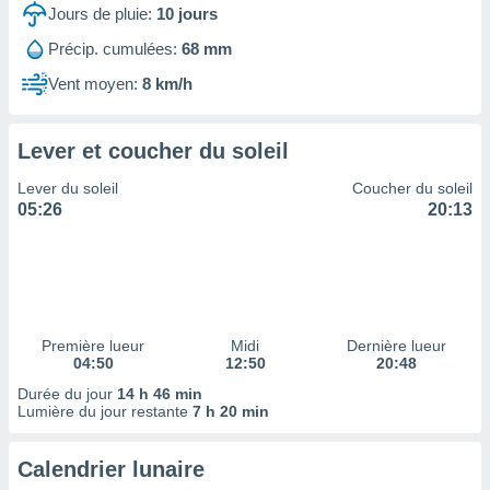
ires
Jours de pluie:
10
jours
ons le
ent des
Précip. cumulées:
68 mm
es
Vent moyen:
8 km/h
 :
et/ou
 à des
Lever et coucher du soleil
ions sur
eil,
Lever du soleil
Coucher du soleil
des
05:26
20:13
limitées
nner la
, créer
ils pour
ité
lisée,
Première lueur
Midi
Dernière lueur
04:50
12:50
20:48
des
our
Durée du jour
14 h 46 min
nner des
Lumière du jour restante
7 h 20 min
és
lisées,
Calendrier lunaire
s profils
enus