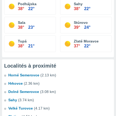
Podhájska
Sahy
38°
22°
38°
22°
Sala
Stúrovo
38°
23°
39°
24°
Tupá
Zlaté Moravce
38°
21°
37°
22°
Localités à proximité
Horné Semerovce
(2.13 km)
Hrkovce
(2.36 km)
Dolné Semerovce
(3.08 km)
Sahy
(3.74 km)
Velké Turovce
(4.17 km)