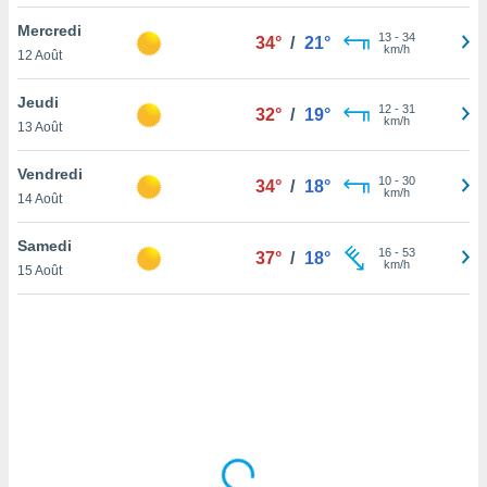
lisé en
Mercredi
 de
13
-
34
34°
/
21°
km/h
12 Août
. Vous
rouver
Jeudi
12
-
31
32°
/
19°
ations
km/h
13 Août
re
que de
Vendredi
kies
10
-
30
34°
/
18°
km/h
14 Août
r votre
ement à
ment en
Samedi
16
-
53
37°
/
18°
sur le
km/h
15 Août
res des
kies
le au
page de
te web.
MENT,
 les