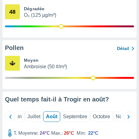
nées
Dégradée
lles sur
48
O₃ (125 µg/m³)
d'un
égitime,
vous
vous
 Pour ce
ous
Pollen
Détail
etirer
Moyen
ement
Ambroisie (50 #/m³)
 opposer
ement
nées à
ment en
 sur «
res
» ou
Quel temps fait-il à Trogir en
août
?
e
que de
kies
Mai
Juin
Juillet
Août
Septembre
Octobre
Novembre
ite web.
T. Moyenne:
24°C
Max.:
26°C
Mín:
22°C
t nos