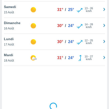
lisé en
Samedi
 de
13
-
26
31°
/
25°
km/h
15 Août
. Vous
rouver
Dimanche
14
-
28
30°
/
24°
ations
km/h
16 Août
re
que de
Lundi
kies
12
-
25
30°
/
24°
km/h
17 Août
r votre
ement à
ment en
Mardi
10
-
27
31°
/
24°
sur le
km/h
18 Août
res des
kies
le au
page de
te web.
MENT,
 les