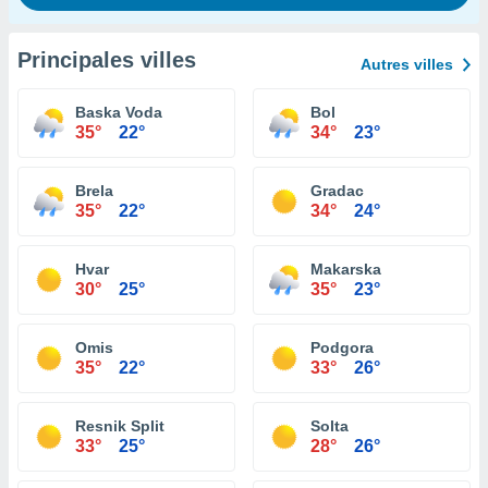
Principales villes
Autres villes
Baska Voda
Bol
35°
22°
34°
23°
Brela
Gradac
35°
22°
34°
24°
Hvar
Makarska
30°
25°
35°
23°
Omis
Podgora
35°
22°
33°
26°
Resnik Split
Solta
33°
25°
28°
26°