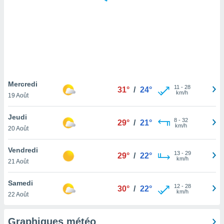
logies
e
s
tez pas
ation de
, vous
z à
à notre
Mercredi
11
-
28
31°
/
24°
km/h
19 Août
.com.
 cas,
Jeudi
8
-
32
us
29°
/
21°
km/h
20 Août
ns que
s
Vendredi
13
-
29
29°
/
22°
ires
km/h
21 Août
urer la
on sur le
Samedi
12
-
28
 seront
30°
/
22°
km/h
22 Août
, et que
ies ne
as
Graphiques météo