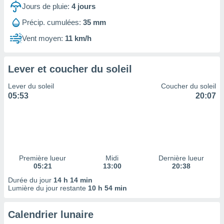
ires
Jours de pluie:
4
jours
ons le
ent des
Précip. cumulées:
35 mm
es
Vent moyen:
11 km/h
 :
et/ou
 à des
Lever et coucher du soleil
ions sur
eil,
Lever du soleil
Coucher du soleil
des
05:53
20:07
limitées
nner la
, créer
ils pour
ité
lisée,
Première lueur
Midi
Dernière lueur
05:21
13:00
20:38
des
our
Durée du jour
14 h 14 min
nner des
Lumière du jour restante
10 h 54 min
és
lisées,
Calendrier lunaire
s profils
enus