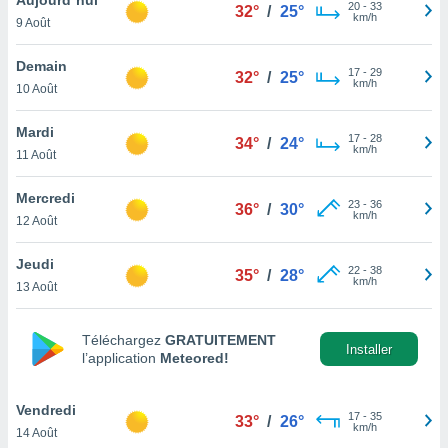
n «
20
-
33
32°
/
25°
km/h
9 Août
 et
r »,
cédez au
Demain
17
-
29
32°
/
25°
 et vous
km/h
10 Août
z
ation de
Mardi
17
-
28
34°
/
24°
km/h
11 Août
qu'ils
 nous ou
aires,
Mercredi
23
-
36
36°
/
30°
km/h
12 Août
nt de
t
Jeudi
22
-
38
er le
35°
/
28°
km/h
13 Août
ement
te, ainsi
Téléchargez
GRATUITEMENT
per un
Installer
l’application
Meteored!
écifique
us
de la
Vendredi
17
-
35
33°
/
26°
 et du
km/h
14 Août