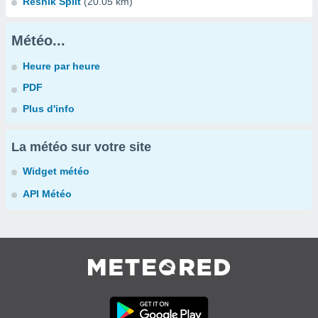
Resnik Split
(20.05 km)
Météo...
Heure par heure
PDF
Plus d'info
La météo sur votre site
Widget météo
API Météo