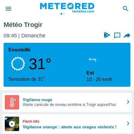
Météo Trogir
e
ntialité
09:45
Dimanche
...
enu de
o.com
Ensoleillé
o.com) a
31°
aré par
onnels
Est
arantir
Sensation de 31°
10
20 km/h
té des
ions
. Vous
accéder
Vigilance rouge
e en
Alerte canicule de niveau extrême à Trogir aujourd’hui
 les
s :
Flash info
Vigilance orange : alerte aux orages violents !
r les