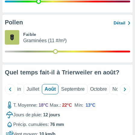
nées
lles sur
d'un
égitime,
Pollen
Détail
vous
vous
Faible
 Pour ce
Graminées (11 #/m³)
ous
etirer
ement
 opposer
Quel temps fait-il à Trierweiler en
août
?
ement
nées à
ment en
Mai
Juin
Juillet
Août
Septembre
Octobre
Novembre
 sur «
res
» ou
e
T. Moyenne:
18°C
Max.:
22°C
Mín:
13°C
que de
kies
Jours de pluie:
12
jours
ite web.
Précip. cumulées:
76 mm
t nos
Vent moyen:
10 km/h