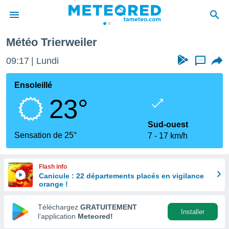
Météo Trierweiler
e
ntialité
09:17
Lundi
...
enu de
o.com
Ensoleillé
o.com) a
23°
aré par
onnels
Sud-ouest
arantir
Sensation de 25°
7
17 km/h
té des
ions
. Vous
Flash info
accéder
Canicule : 22 départements placés en vigilance
e en
orange !
 les
Téléchargez
GRATUITEMENT
s :
Installer
l’application
Meteored!
r les