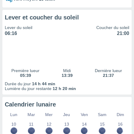
ires
ons le
ent des
Lever et coucher du soleil
es
 :
Lever du soleil
Coucher du soleil
et/ou
06:16
21:00
 à des
ions sur
eil,
des
limitées
Première lueur
Midi
Dernière lueur
nner la
05:39
13:39
21:37
, créer
ils pour
Durée du jour
14 h 44 min
ité
Lumière du jour restante
12 h 20 min
lisée,
des
Calendrier lunaire
our
nner des
Lun
Mar
Mer
Jeu
Ven
Sam
Dim
és
lisées,
10
11
12
13
14
15
16
s profils
enus