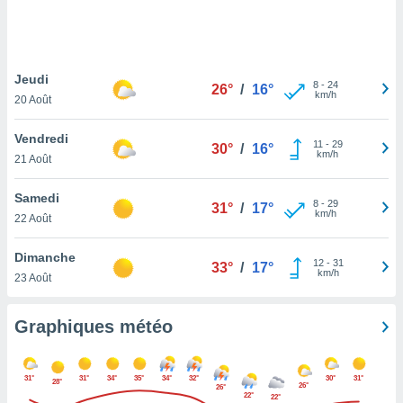
logies
e
s
Jeudi
tez pas
8
-
24
26°
/
16°
km/h
ation de
20 Août
, vous
z à
Vendredi
11
-
29
30°
/
16°
à notre
km/h
21 Août
.com.
Samedi
 cas,
8
-
29
31°
/
17°
km/h
us
22 Août
ns que
s
Dimanche
12
-
31
33°
/
17°
km/h
23 Août
ires
urer la
on sur le
Graphiques météo
 seront
, et que
ies ne
31°
31°
34°
35°
34°
32°
30°
31°
28°
26°
as
26°
22°
22°