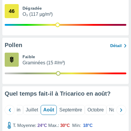
nées
Dégradée
lles sur
46
O₃ (117 µg/m³)
d'un
égitime,
vous
vous
 Pour ce
ous
Pollen
Détail
etirer
Faible
ement
Graminées (15 #/m³)
 opposer
ement
nées à
ment en
 sur «
res
» ou
Quel temps fait-il à Tricarico en
août
?
e
que de
kies
Mai
Juin
Juillet
Août
Septembre
Octobre
Novembre
ite web.
T. Moyenne:
24°C
Max.:
30°C
Mín:
18°C
t nos