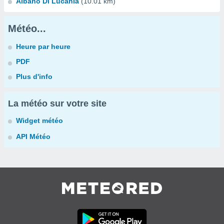
Albano Di Lucania
(10.01 km)
Météo...
Heure par heure
PDF
Plus d'info
La météo sur votre site
Widget météo
API Météo