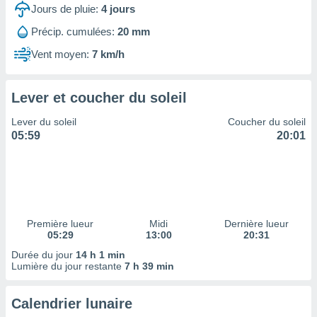
ires
Jours de pluie:
4
jours
ons le
ent des
Précip. cumulées:
20 mm
es
Vent moyen:
7 km/h
 :
et/ou
 à des
Lever et coucher du soleil
ions sur
eil,
Lever du soleil
Coucher du soleil
des
05:59
20:01
limitées
nner la
, créer
ils pour
ité
lisée,
Première lueur
Midi
Dernière lueur
05:29
13:00
20:31
des
our
Durée du jour
14 h 1 min
nner des
Lumière du jour restante
7 h 39 min
és
lisées,
Calendrier lunaire
s profils
enus