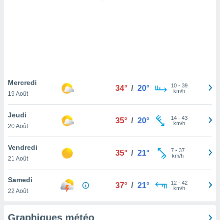
logies
e
s
tez pas
ation de
, vous
z à
à notre
Mercredi
10
-
39
34°
/
20°
km/h
19 Août
.com.
 cas,
Jeudi
14
-
43
us
35°
/
20°
km/h
20 Août
ns que
s
Vendredi
7
-
37
35°
/
21°
ires
km/h
21 Août
urer la
on sur le
Samedi
12
-
42
 seront
37°
/
21°
km/h
22 Août
, et que
ies ne
as
Graphiques météo