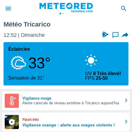
Météo Tricarico
e
ntialité
12:52
Dimanche
...
enu de
o.com
Éclaircies
o.com) a
33°
aré par
onnels
UV
8 Très élevé!
arantir
Sensation de 31°
FPS
25-50
té des
ions
. Vous
accéder
Vigilance rouge
e en
Alerte canicule de niveau extrême à Tricarico aujourd’hui
 les
s :
Flash info
Vigilance orange : alerte aux orages violents !
r les