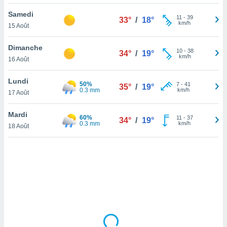
lisé en
Samedi
 de
11
-
39
33°
/
18°
km/h
15 Août
. Vous
rouver
Dimanche
10
-
38
34°
/
19°
ations
km/h
16 Août
re
que de
Lundi
50%
kies
7
-
41
35°
/
19°
0.3 mm
km/h
17 Août
r votre
ement à
ment en
Mardi
60%
11
-
37
34°
/
19°
sur le
0.3 mm
km/h
18 Août
res des
kies
le au
page de
te web.
MENT,
 les