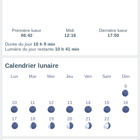
ires
ons le
ent des
es
 :
Première lueur
Midi
Dernière lueur
et/ou
06:42
12:16
17:50
 à des
Durée du jour
10 h 9 min
ions sur
Lumière du jour restante
10 h 41 min
eil,
des
limitées
Calendrier lunaire
nner la
Lun
Mar
Mer
Jeu
Ven
Sam
Dim
, créer
ils pour
9
ité
lisée,
10
11
12
13
14
15
16
des
our
nner des
17
18
19
20
21
22
és
lisées,
s profils
enus