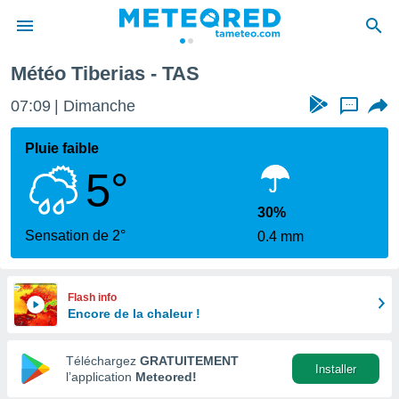
Météo Tiberias - TAS
e
ntialité
07:09
Dimanche
...
enu de
o.com
Pluie faible
o.com) a
5°
aré par
onnels
30%
arantir
Sensation de 2°
0.4 mm
té des
ions
. Vous
accéder
Flash info
e en
Encore de la chaleur !
 les
Téléchargez
GRATUITEMENT
s :
Installer
l’application
Meteored!
r les