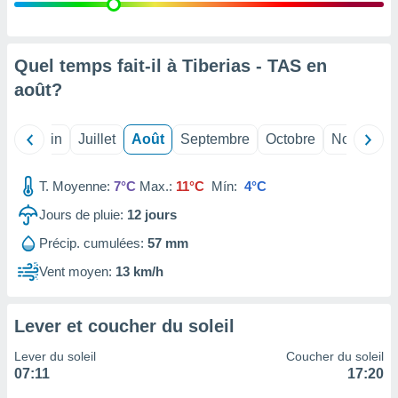
nées
lles sur
d'un
égitime,
Quel temps fait-il à Tiberias - TAS en
vous
août
?
vous
 Pour ce
ous
Mai
Juin
Juillet
Août
Septembre
Octobre
Novembre
etirer
ement
T. Moyenne:
7°C
Max.:
11°C
Mín:
4°C
 opposer
ement
Jours de pluie:
12
jours
nées à
Précip. cumulées:
57 mm
ment en
 sur «
Vent moyen:
13 km/h
res
» ou
e
que de
Lever et coucher du soleil
kies
ite web.
Lever du soleil
Coucher du soleil
07:11
17:20
t nos