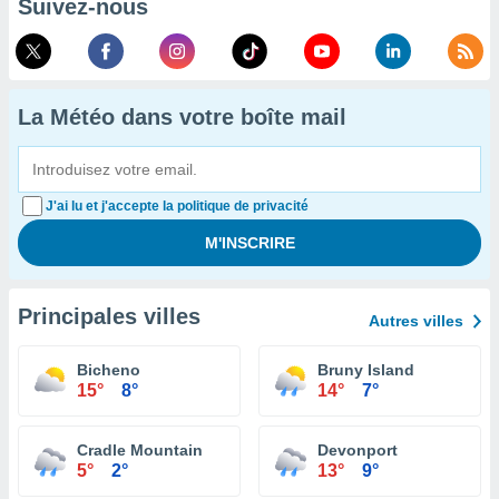
Suivez-nous
La Météo dans votre boîte mail
J'ai lu et j'accepte la politique de privacité
Principales villes
Autres villes
Bicheno
Bruny Island
15°
8°
14°
7°
Cradle Mountain
Devonport
5°
2°
13°
9°