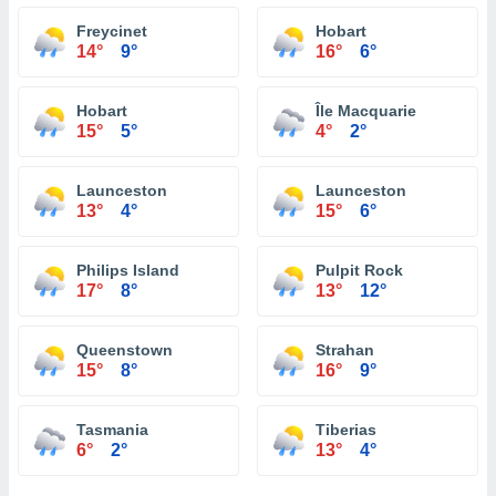
Freycinet
Hobart
14°
9°
16°
6°
Hobart
Île Macquarie
15°
5°
4°
2°
Launceston
Launceston
13°
4°
15°
6°
Philips Island
Pulpit Rock
17°
8°
13°
12°
Queenstown
Strahan
15°
8°
16°
9°
Tasmania
Tiberias
6°
2°
13°
4°