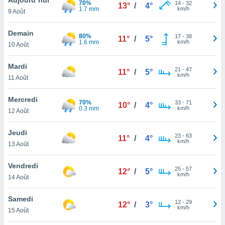
70%
n «
14
-
32
13°
/
4°
1.7 mm
km/h
9 Août
 et
r »,
cédez au
Demain
80%
17
-
38
11°
/
5°
 et vous
1.6 mm
km/h
10 Août
z
ation de
Mardi
21
-
47
11°
/
5°
km/h
11 Août
qu'ils
 nous ou
aires,
Mercredi
70%
33
-
71
10°
/
4°
0.3 mm
km/h
12 Août
nt de
t
Jeudi
23
-
63
er le
11°
/
4°
km/h
13 Août
ement
te, ainsi
Vendredi
25
-
57
12°
/
5°
km/h
per un
14 Août
écifique
us
Samedi
12
-
29
de la
12°
/
3°
km/h
15 Août
 et du