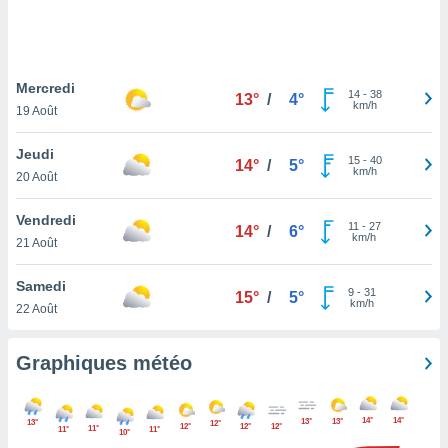
logies
e
s
Mercredi
tez pas
14
-
38
13°
/
4°
km/h
ation de
19 Août
, vous
z à
Jeudi
15
-
40
14°
/
5°
à notre
km/h
20 Août
.com.
Vendredi
 cas,
11
-
27
14°
/
6°
km/h
us
21 Août
ns que
s
Samedi
9
-
31
15°
/
5°
km/h
22 Août
ires
urer la
on sur le
Graphiques météo
 seront
, et que
ies ne
14°
14°
13°
13°
13°
12°
12°
12°
12°
11°
as
11°
11°
10°