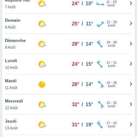
n «
11
-
28
24°
/
10°
km/h
7 Août
 et
r »,
cédez au
Demain
12
-
29
25°
/
11°
 et vous
km/h
8 Août
z
ation de
Dimanche
18
-
40
28°
/
14°
km/h
9 Août
qu'ils
 nous ou
aires,
Lundi
12
-
31
24°
/
15°
km/h
10 Août
nt de
t
Mardi
18
-
36
er le
28°
/
14°
km/h
11 Août
ement
te, ainsi
Mercredi
15
-
35
32°
/
15°
km/h
per un
12 Août
écifique
us
Jeudi
17
-
42
de la
31°
/
19°
km/h
13 Août
 et du