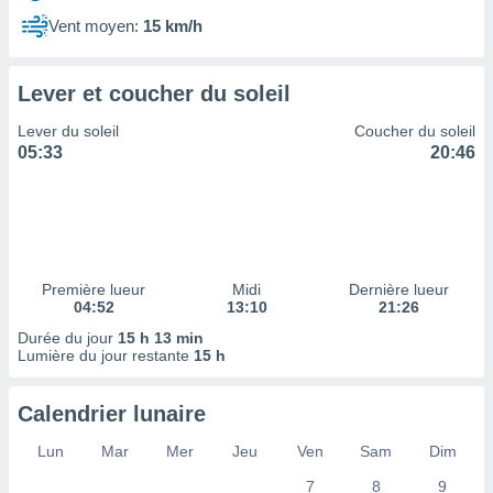
ires
ons le
Vent moyen:
15 km/h
ent des
es
 :
Lever et coucher du soleil
et/ou
Lever du soleil
Coucher du soleil
 à des
05:33
20:46
ions sur
eil,
des
limitées
nner la
, créer
Première lueur
Midi
Dernière lueur
ils pour
04:52
13:10
21:26
ité
Durée du jour
15 h 13 min
lisée,
Lumière du jour restante
15 h
des
our
nner des
Calendrier lunaire
és
lisées,
Lun
Mar
Mer
Jeu
Ven
Sam
Dim
s profils
7
8
9
enus