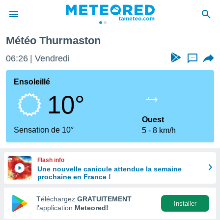
Météo Thurmaston
e
ntialité
06:26
Vendredi
...
enu de
o.com
Ensoleillé
o.com) a
10°
aré par
onnels
Ouest
arantir
Sensation de 10°
5
8 km/h
té des
ions
. Vous
Flash info
accéder
Une nouvelle canicule attendue la semaine
e en
prochaine en France !
 les
Téléchargez
GRATUITEMENT
s :
Installer
l’application
Meteored!
r les