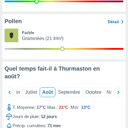
nées
lles sur
d'un
égitime,
Pollen
Détail
vous
vous
Faible
 Pour ce
Graminées (21 #/m³)
ous
etirer
ement
 opposer
Quel temps fait-il à Thurmaston en
ement
nées à
août
?
ment en
 sur «
res
» ou
Mai
Juin
Juillet
Août
Septembre
Octobre
Novembre
e
que de
kies
T. Moyenne:
17°C
Max.:
21°C
Mín:
13°C
ite web.
Jours de pluie:
12
jours
t nos
Précip. cumulées:
71 mm