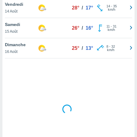
Vendredi
lisé en
14
-
35
28°
/
17°
km/h
 de
14 Août
. Vous
rouver
Samedi
11
-
31
26°
/
16°
km/h
15 Août
ations
re
Dimanche
que de
8
-
32
25°
/
13°
km/h
kies
16 Août
r votre
ement à
ment en
sur le
res des
kies
le au
page de
te web.
MENT,
 les