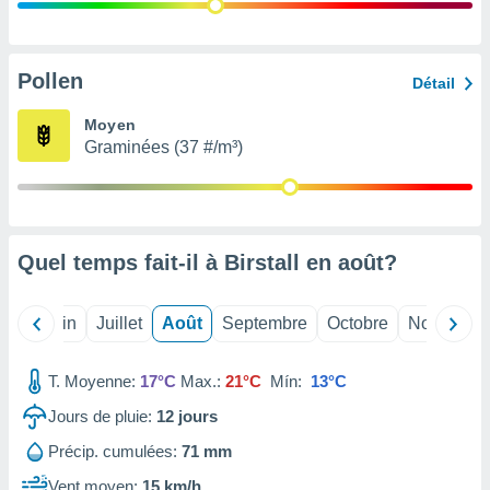
nées
lles sur
d'un
égitime,
Pollen
Détail
vous
vous
Moyen
 Pour ce
Graminées (37 #/m³)
ous
etirer
ement
 opposer
Quel temps fait-il à Birstall en
août
?
ement
nées à
ment en
Mai
Juin
Juillet
Août
Septembre
Octobre
Novembre
 sur «
res
» ou
e
T. Moyenne:
17°C
Max.:
21°C
Mín:
13°C
que de
kies
Jours de pluie:
12
jours
ite web.
Précip. cumulées:
71 mm
t nos
Vent moyen:
15 km/h