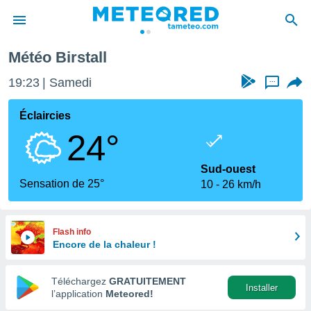
Météo Birstall
e
ntialité
19:23
Samedi
...
enu de
o.com
Éclaircies
o.com) a
24°
aré par
onnels
Sud-ouest
arantir
Sensation de 25°
10
26 km/h
té des
ions
. Vous
accéder
Flash info
e en
Encore de la chaleur !
 les
Téléchargez
GRATUITEMENT
s :
Installer
l’application
Meteored!
r les