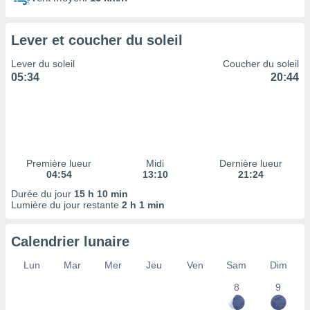
ires
ons le
ent des
Lever et coucher du soleil
es
 :
Lever du soleil
Coucher du soleil
et/ou
05:34
20:44
 à des
ions sur
eil,
des
limitées
Première lueur
Midi
Dernière lueur
nner la
04:54
13:10
21:24
, créer
ils pour
Durée du jour
15 h 10 min
ité
Lumière du jour restante
2 h 1 min
lisée,
des
Calendrier lunaire
our
nner des
Lun
Mar
Mer
Jeu
Ven
Sam
Dim
és
lisées,
8
9
s profils
enus