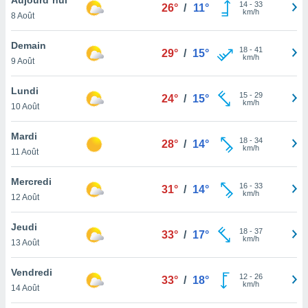
n «
14
-
33
26°
/
11°
km/h
8 Août
 et
r »,
cédez au
Demain
18
-
41
29°
/
15°
 et vous
km/h
9 Août
z
ation de
Lundi
15
-
29
24°
/
15°
km/h
10 Août
qu'ils
 nous ou
aires,
Mardi
18
-
34
28°
/
14°
km/h
11 Août
nt de
t
Mercredi
16
-
33
er le
31°
/
14°
km/h
12 Août
ement
te, ainsi
Jeudi
18
-
37
33°
/
17°
km/h
per un
13 Août
écifique
us
Vendredi
12
-
26
de la
33°
/
18°
km/h
14 Août
 et du