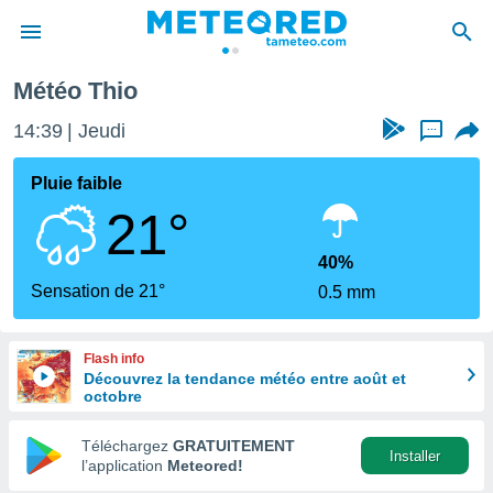
Météo Thio
e
ntialité
14:39
Jeudi
...
enu de
o.com
Pluie faible
o.com) a
21°
aré par
onnels
40%
arantir
Sensation de 21°
0.5 mm
té des
ions
. Vous
Flash info
accéder
Découvrez la tendance météo entre août et
e en
octobre
 les
Téléchargez
GRATUITEMENT
s :
Installer
l’application
Meteored!
r les