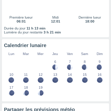
ires
ons le
ent des
es
Première lueur
Midi
Dernière lueur
 :
06:01
12:01
18:00
et/ou
Durée du jour
11 h 13 min
 à des
Lumière du jour restante
3 h 21 min
ions sur
eil,
Calendrier lunaire
des
limitées
Lun
Mar
Mer
Jeu
Ven
Sam
Dim
nner la
6
7
8
9
, créer
ils pour
ité
10
11
12
13
14
15
16
lisée,
des
our
17
18
19
nner des
és
lisées,
s profils
Partager les prévisions météo
enus