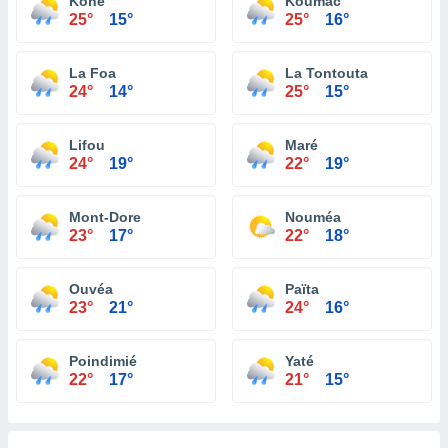
Koné
Koumac
25°
15°
25°
16°
La Foa
La Tontouta
24°
14°
25°
15°
Lifou
Maré
24°
19°
22°
19°
Mont-Dore
Nouméa
23°
17°
22°
18°
Ouvéa
Païta
23°
21°
24°
16°
Poindimié
Yaté
22°
17°
21°
15°