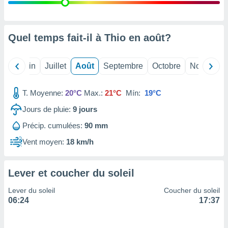
nées
lles sur
d'un
égitime,
Quel temps fait-il à Thio en
août
?
vous
vous
 Pour ce
Mai
Juin
Juillet
Août
Septembre
Octobre
Novembre
ous
etirer
T. Moyenne:
20°C
Max.:
21°C
Mín:
19°C
ement
Jours de pluie:
9
jours
 opposer
ement
Précip. cumulées:
90 mm
nées à
ment en
Vent moyen:
18 km/h
 sur «
res
» ou
e
Lever et coucher du soleil
que de
kies
Lever du soleil
Coucher du soleil
ite web.
06:24
17:37
t nos