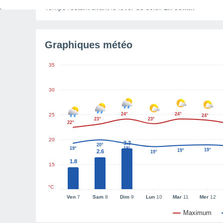
Temps restant avant le lever de soleil
1h 53min
Graphiques météo
35
30
24°
24°
25
24°
23°
23°
22°
20
3.3
20°
19°
19°
19°
19°
2.6
19°
1.8
15
°C
Ven
7
Sam
8
Dim
9
Lun
10
Mar
11
Mer
12
Maximum