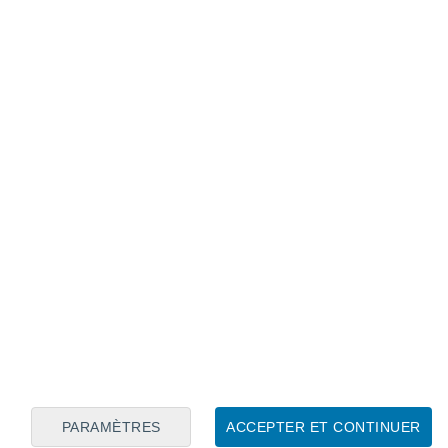
Calendrier lunaire
Lun
Mar
Mer
Jeu
Ven
Sam
Dim
7
8
9
10
11
12
13
14
15
16
17
18
19
20
PARAMÈTRES
ACCEPTER ET CONTINUER