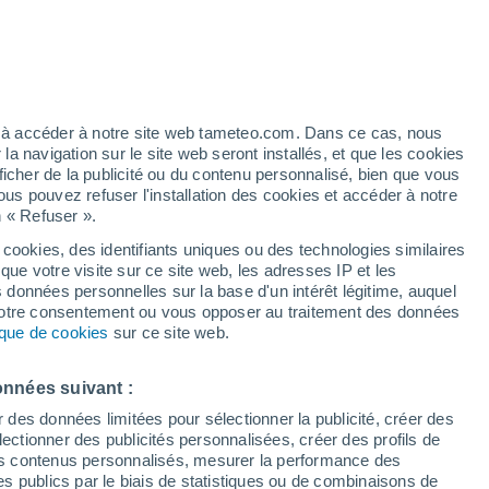
prochaines heures
ez à accéder à notre site web tameteo.com. Dans ce cas, nous
 navigation sur le site web seront installés, et que les cookies
ficher de la publicité ou du contenu personnalisé, bien que vous
ous pouvez refuser l'installation des cookies et accéder à notre
n « Refuser ».
 cookies, des identifiants uniques ou des technologies similaires
que votre visite sur ce site web, les adresses IP et les
Actualité
Carte de pluie
Satellites
Modèles
s données personnelles sur la base d'un intérêt légitime, auquel
 votre consentement ou vous opposer au traitement des données
tique de cookies
sur ce site web.
Lundi
Mardi
Mercredi
Jeudi
onnées suivant :
10 Août
11 Août
12 Août
13 Août
r des données limitées pour sélectionner la publicité, créer des
sélectionner des publicités personnalisées, créer des profils de
 des contenus personnalisés, mesurer la performance des
s publics par le biais de statistiques ou de combinaisons de
60%