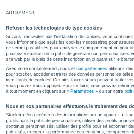
20°
AUTREMENT,
40%
Refuser les technologies de type cookies
Sensation de 20°
0.2 mm
Si vous n'acceptez pas l'installation de cookies, vous continu
vous informons que seuls les cookies nécessaires pour assurer la
ne seront pas utilisés pour analyser le comportement ou pour af
puissiez visualiser de la publicité générale non personnalisée. V
Flash info
site web par le biais de cette inscription en cliquant sur le bouto
Une nouvelle canicule attendue la semaine
prochaine en France !
Avec votre consentement, nous et
nos partenaires
utilisons des
pour stocker, accéder et traiter des données personnelles telles 
Météo 1 - 7 jours
Heure par heure
Radar de pluie
identifiants de cookies. Certains fournisseurs peuvent traiter vo
vous pouvez vous opposer. Pour ce faire, vous pouvez retirer
à tout moment en cliquant sur «
Paramètres
» ou sur notre
poli
Demain
Dimanche
Aujourd´hui
Nous et nos partenaires effectuons le traitement des d
8 Août
9 Août
7 Août
Stocker et/ou accéder à des informations sur un appareil, utilise
profils pour la publicité personnalisée, utiliser des profils pour 
contenus personnalisés, utiliser des profils pour sélectionner
publicités, mesurer la performance des contenus, comprendre le
70%
90%
70%