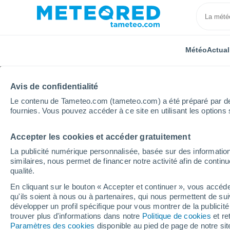
Météo
Actual
Avis de confidentialité
Le contenu de Tameteo.com (tameteo.com) a été préparé par des 
fournies. Vous pouvez accéder à ce site en utilisant les options 
Accepter les cookies et accéder gratuitement
Accueil
France d'outre-mer
Nouvelle-Calédonie
La publicité numérique personnalisée, basée sur des information
similaires, nous permet de financer notre activité afin de conti
Météo Maré
qualité.
En cliquant sur le bouton « Accepter et continuer », vous accéde
04:00
Vendredi
qu'ils soient à nous ou à partenaires, qui nous permettent de sui
développer un profil spécifique pour vous montrer de la publicit
trouver plus d'informations dans notre
Politique de cookies
et re
Pluie faible
Paramètres des cookies
disponible au pied de page de notre si