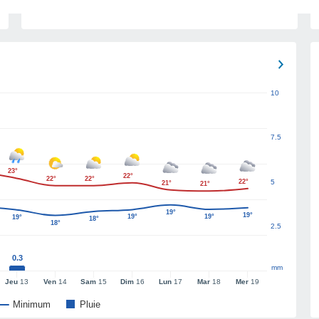
10
7.5
23°
22°
22°
22°
22°
5
21°
21°
19°
19°
19°
19°
19°
18°
18°
2.5
0.3
mm
Jeu
13
Ven
14
Sam
15
Dim
16
Lun
17
Mar
18
Mer
19
Minimum
Pluie