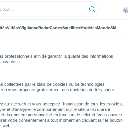
ités
Vidéos
Vigilance
Radar
Cartes
Satellites
Modèles
Monde
Ski
professionnels afin de garantir la qualité des informations
suivantes :
Maré
s collectées par le biais de cookies ou de technologies
nuer à vous proposer gratuitement des contenus de très haute
z au site web et vous acceptez l'installation de tous les cookies,
...
vre et d'analyser le comportement sur le site, ainsi que de
Heure par heure
é et du contenu personnalisé en fonction de celui-ci. Vous pouvez
Rafales de vent de jusqu´à
64
tirer votre consentement à tout moment en cliquant sur le bouton
km/h
prévues dans les
te web.