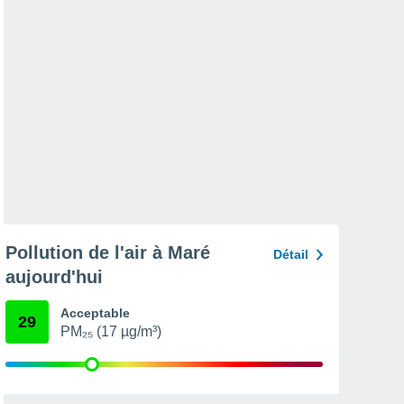
Pollution de l'air à Maré
Détail
aujourd'hui
Acceptable
29
PM₂₅ (17 µg/m³)