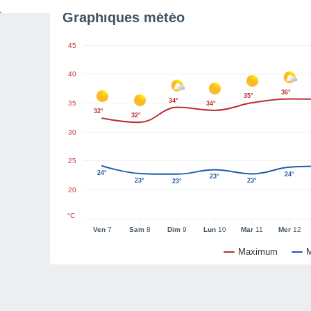
Graphiques météo
45
40
36°
35°
34°
35
34°
32°
32°
30
25
24°
24°
23°
23°
23°
23°
20
°C
Ven
7
Sam
8
Dim
9
Lun
10
Mar
11
Mer
12
Maximum