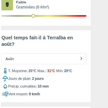
Faible
Graminées (6 #/m³)
Quel temps fait-il à Terralba en
août
?
Août
T. Moyenne:
25°C
Max.:
31°C
Mín:
20°C
Jours de pluie:
2
jours
Précip. cumulées:
10 mm
Vent moyen:
9 km/h