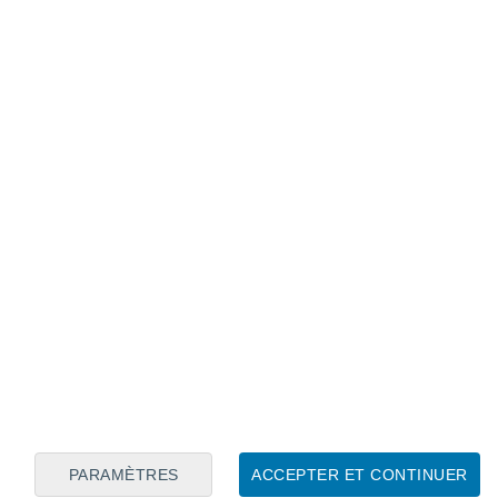
Calendrier lunaire
Lun
Mar
Mer
Jeu
Ven
Sam
Dim
7
8
9
10
11
12
13
14
15
16
17
18
19
20
PARAMÈTRES
ACCEPTER ET CONTINUER