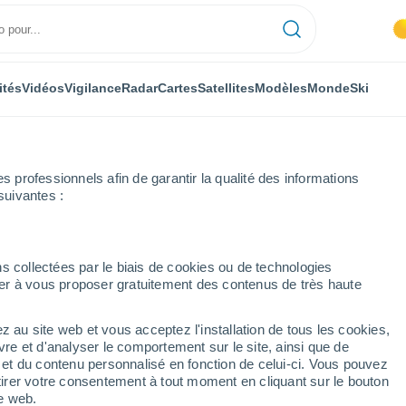
ités
Vidéos
Vigilance
Radar
Cartes
Satellites
Modèles
Monde
Ski
professionnels afin de garantir la qualité des informations
suivantes :
s collectées par le biais de cookies ou de technologies
nuer à vous proposer gratuitement des contenus de très haute
z au site web et vous acceptez l'installation de tous les cookies,
...
vre et d'analyser le comportement sur le site, ainsi que de
é et du contenu personnalisé en fonction de celui-ci. Vous pouvez
Heure par heure
tirer votre consentement à tout moment en cliquant sur le bouton
Chaleur humide et étouffante
te web.
dans les prochaines heures