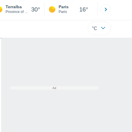
Terralba
Paris
Montpelli
30°
16°
Province of Oristano
Paris
Hérault
°C