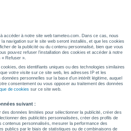
Vigilance jaune
Alerte canicule de niveau modéré à
Terralba aujourd’hui
t
/h
ez à accéder à notre site web tameteo.com. Dans ce cas, nous
 navigation sur le site web seront installés, et que les cookies
ficher de la publicité ou du contenu personnalisé, bien que vous
ous pouvez refuser l'installation des cookies et accéder à notre
n « Refuser ».
 cookies, des identifiants uniques ou des technologies similaires
que votre visite sur ce site web, les adresses IP et les
des températures
Radar de pluie
Satellites
Modèles
s données personnelles sur la base d'un intérêt légitime, auquel
 votre consentement ou vous opposer au traitement des données
tique de cookies
sur ce site web.
Lundi
Mardi
Mercredi
Jeudi
onnées suivant :
10 Août
11 Août
12 Août
13 Août
r des données limitées pour sélectionner la publicité, créer des
sélectionner des publicités personnalisées, créer des profils de
 des contenus personnalisés, mesurer la performance des
s publics par le biais de statistiques ou de combinaisons de