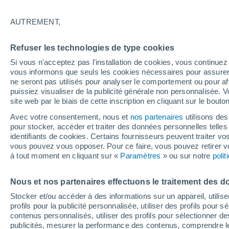
28°
AUTREMENT,
Nord-oues
Refuser les technologies de type cookies
Sensation de 31°
10
-
22 km
Si vous n'acceptez pas l'installation de cookies, vous continu
vous informons que seuls les cookies nécessaires pour assurer la
ne seront pas utilisés pour analyser le comportement ou pour af
puissiez visualiser de la publicité générale non personnalisée. V
Flash info
site web par le biais de cette inscription en cliquant sur le bouto
Une nouvelle canicule attendue la semaine
prochaine en France !
Avec votre consentement, nous et
nos partenaires
utilisons des
pour stocker, accéder et traiter des données personnelles telles 
Météo 1 - 7 jours
Heure par heure
Actualité
Carte 
identifiants de cookies. Certains fournisseurs peuvent traiter vo
vous pouvez vous opposer. Pour ce faire, vous pouvez retirer
à tout moment en cliquant sur «
Paramètres
» ou sur notre
poli
Demain
Dimanche
Aujourd´hui
Nous et nos partenaires effectuons le traitement des d
8 Août
9 Août
7 Août
Stocker et/ou accéder à des informations sur un appareil, utilise
profils pour la publicité personnalisée, utiliser des profils pour 
contenus personnalisés, utiliser des profils pour sélectionner
publicités, mesurer la performance des contenus, comprendre le