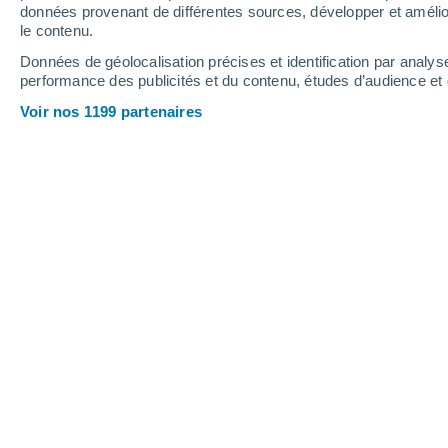
données provenant de différentes sources, développer et amélior
le contenu.
32°
/
23°
34°
/
23°
32°
/
24°
Données de géolocalisation précises et identification par analys
performance des publicités et du contenu, études d’audience e
20
-
41
km/h
17
-
36
km/h
14
20
-
40
km/h
Voir nos 1199 partenaires
Météo Terralba aujourd´hui
, 7 août
Ensoleillé
28°
09:00
T. ressentie
31°
Ensoleillé
30°
10:00
T. ressentie
33°
Ensoleillé
31°
11:00
T. ressentie
35°
Ensoleillé
32°
12:00
T. ressentie
36°