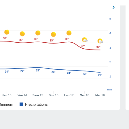
5
4
36°
35°
35°
35°
35°
32°
32°
3
2
25°
24°
24°
24°
24°
23°
23°
1
mm
Jeu
13
Ven
14
Sam
15
Dim
16
Lun
17
Mar
18
Mer
19
Minimum
Précipitations