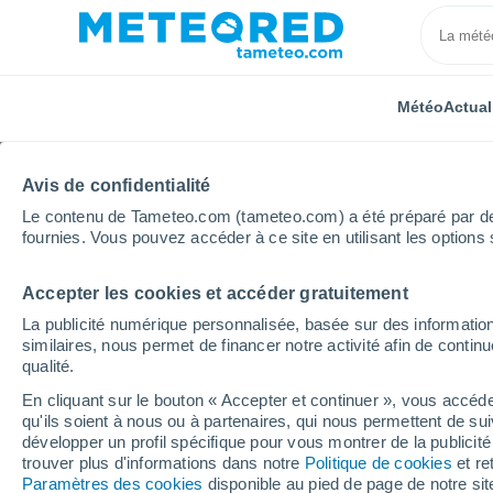
Météo
Actual
Avis de confidentialité
Le contenu de Tameteo.com (tameteo.com) a été préparé par des 
fournies. Vous pouvez accéder à ce site en utilisant les options 
Accepter les cookies et accéder gratuitement
Accueil
Italie
Province d'Oristano
Terralba
La publicité numérique personnalisée, basée sur des information
similaires, nous permet de financer notre activité afin de conti
Météo Terralba
qualité.
En cliquant sur le bouton « Accepter et continuer », vous accéde
09:15
Vendredi
qu'ils soient à nous ou à partenaires, qui nous permettent de sui
développer un profil spécifique pour vous montrer de la publicit
trouver plus d'informations dans notre
Politique de cookies
et re
Ensoleillé
Paramètres des cookies
disponible au pied de page de notre si