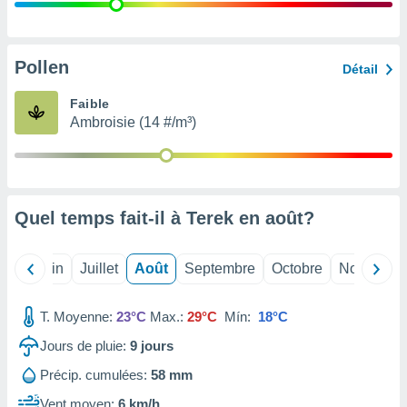
nées
lles sur
d'un
égitime,
Pollen
Détail
vous
vous
Faible
 Pour ce
Ambroisie (14 #/m³)
ous
etirer
ement
 opposer
Quel temps fait-il à Terek en
août
?
ement
nées à
ment en
Mai
Juin
Juillet
Août
Septembre
Octobre
Novembre
 sur «
res
» ou
e
T. Moyenne:
23°C
Max.:
29°C
Mín:
18°C
que de
kies
Jours de pluie:
9
jours
ite web.
Précip. cumulées:
58 mm
t nos
Vent moyen:
6 km/h