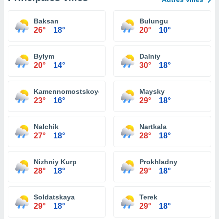
Baksan
Bulungu
26°
18°
20°
10°
Bylym
Dalniy
20°
14°
30°
18°
Kamennomostskoye
Maysky
23°
16°
29°
18°
Nalchik
Nartkala
27°
18°
28°
18°
Nizhniy Kurp
Prokhladny
28°
18°
29°
18°
Soldatskaya
Terek
29°
18°
29°
18°