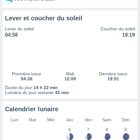
ires
ons le
ent des
Lever et coucher du soleil
es
 :
Lever du soleil
Coucher du soleil
et/ou
04:58
19:19
 à des
ions sur
eil,
des
limitées
Première lueur
Midi
Dernière lueur
nner la
04:26
12:09
19:51
, créer
ils pour
Durée du jour
14 h 22 min
ité
Lumière du jour restante
42 min
lisée,
des
Calendrier lunaire
our
nner des
Lun
Mar
Mer
Jeu
Ven
Sam
Dim
és
lisées,
6
7
8
9
s profils
enus