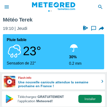
Météo Terek
e
ntialité
19:10
Jeudi
...
enu de
o.com
Pluie faible
o.com) a
23°
aré par
onnels
30%
arantir
Sensation de 22°
0.2 mm
té des
ions
. Vous
Flash info
accéder
Une nouvelle canicule attendue la semaine
e en
prochaine en France !
 les
Téléchargez
GRATUITEMENT
s :
Installer
l’application
Meteored!
r les