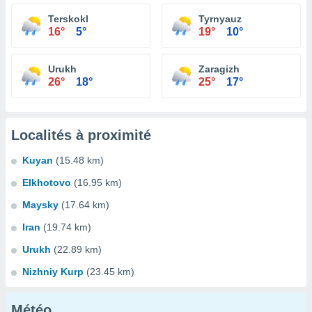
Terskokl
Tyrnyauz
16°
5°
19°
10°
Urukh
Zaragizh
26°
18°
25°
17°
Localités à proximité
Kuyan
(15.48 km)
Elkhotovo
(16.95 km)
Maysky
(17.64 km)
Iran
(19.74 km)
Urukh
(22.89 km)
Nizhniy Kurp
(23.45 km)
Météo...