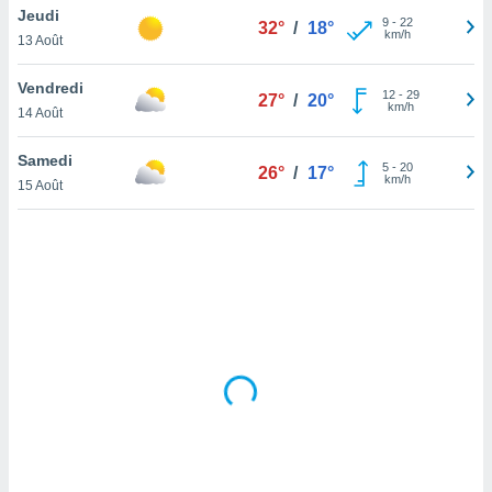
Jeudi
lisé en
9
-
22
32°
/
18°
km/h
 de
13 Août
. Vous
rouver
Vendredi
12
-
29
27°
/
20°
km/h
14 Août
ations
re
Samedi
que de
5
-
20
26°
/
17°
km/h
kies
15 Août
r votre
ement à
ment en
sur le
res des
kies
le au
page de
te web.
MENT,
 les