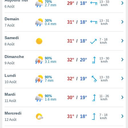
70%
n «
13
-
33
29°
/
18°
2.7 mm
km/h
6 Août
 et
r »,
cédez au
Demain
30%
13
-
31
31°
/
18°
 et vous
0.4 mm
km/h
7 Août
z
ation de
Samedi
7
-
18
31°
/
18°
km/h
8 Août
qu'ils
 nous ou
aires,
Dimanche
90%
13
-
30
32°
/
20°
3.1 mm
km/h
9 Août
nt de
t
Lundi
90%
13
-
33
er le
32°
/
19°
7 mm
km/h
10 Août
ement
te, ainsi
Mardi
90%
11
-
26
30°
/
19°
1.6 mm
km/h
per un
11 Août
écifique
us
Mercredi
7
-
18
de la
31°
/
18°
km/h
12 Août
 et du