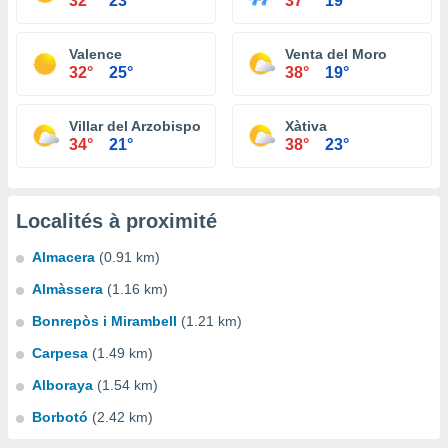
32°
23°
37°
19°
Valence
Venta del Moro
32°
25°
38°
19°
Villar del Arzobispo
Xàtiva
34°
21°
38°
23°
Localités à proximité
Almacera
(0.91 km)
Almàssera
(1.16 km)
Bonrepòs i Mirambell
(1.21 km)
Carpesa
(1.49 km)
Alboraya
(1.54 km)
Borbotó
(2.42 km)