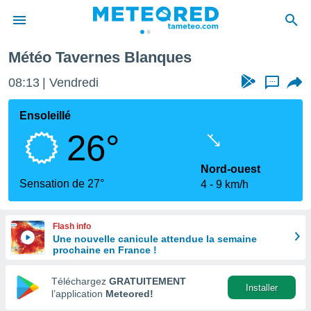
alence
Tavernes Blanques
Météo Tavernes Blanques
e
ntialité
08:13
Vendredi
...
enu de
o.com
Ensoleillé
o.com) a
26°
aré par
onnels
Nord-ouest
arantir
Sensation de 27°
4
9 km/h
té des
ions
. Vous
Flash info
accéder
Une nouvelle canicule attendue la semaine
e en
prochaine en France !
 les
Téléchargez
GRATUITEMENT
s :
Installer
l’application
Meteored!
r les