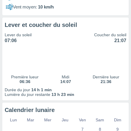
ires
ons le
Vent moyen:
10 km/h
ent des
es
 :
Lever et coucher du soleil
et/ou
Lever du soleil
Coucher du soleil
 à des
07:06
21:07
ions sur
eil,
des
limitées
nner la
, créer
Première lueur
Midi
Dernière lueur
ils pour
06:36
14:07
21:36
ité
Durée du jour
14 h 1 min
lisée,
Lumière du jour restante
13 h 23 min
des
our
nner des
Calendrier lunaire
és
lisées,
Lun
Mar
Mer
Jeu
Ven
Sam
Dim
s profils
7
8
9
enus