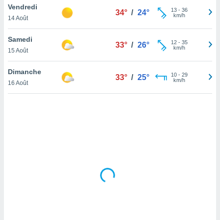
Vendredi
lisé en
13
-
36
34°
/
24°
km/h
 de
14 Août
. Vous
rouver
Samedi
12
-
35
33°
/
26°
km/h
15 Août
ations
re
Dimanche
que de
10
-
29
33°
/
25°
km/h
kies
16 Août
r votre
ement à
ment en
sur le
res des
kies
le au
page de
te web.
MENT,
 les