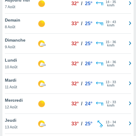
n «
14
-
35
32°
/
25°
km/h
7 Août
 et
r »,
cédez au
Demain
19
-
43
33°
/
25°
 et vous
km/h
8 Août
z
ation de
Dimanche
15
-
36
32°
/
25°
km/h
9 Août
qu'ils
 nous ou
aires,
Lundi
14
-
36
32°
/
26°
km/h
10 Août
nt de
t
Mardi
13
-
33
er le
32°
/
25°
km/h
11 Août
ement
te, ainsi
Mercredi
12
-
33
32°
/
24°
km/h
per un
12 Août
écifique
us
Jeudi
13
-
34
de la
33°
/
25°
km/h
13 Août
 et du