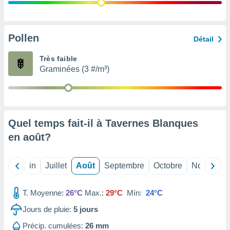
nées
lles sur
d'un
égitime,
Pollen
Détail
vous
vous
Très faible
 Pour ce
Graminées (3 #/m³)
ous
etirer
ement
 opposer
Quel temps fait-il à Tavernes Blanques
ement
nées à
en
août
?
ment en
 sur «
res
» ou
Mai
Juin
Juillet
Août
Septembre
Octobre
Novembre
e
que de
kies
T. Moyenne:
26°C
Max.:
29°C
Mín:
24°C
ite web.
Jours de pluie:
5
jours
t nos
Précip. cumulées:
26 mm