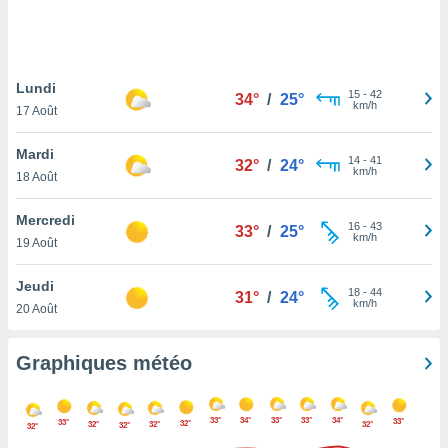
logies
e
s
Lundi
tez pas
15
-
42
34°
/
25°
km/h
ation de
17 Août
, vous
z à
Mardi
14
-
41
32°
/
24°
à notre
km/h
18 Août
.com.
Mercredi
 cas,
16
-
43
33°
/
25°
km/h
us
19 Août
ns que
s
Jeudi
18
-
44
31°
/
24°
km/h
20 Août
ires
urer la
on sur le
Graphiques météo
 seront
, et que
ies ne
33°
34°
33°
33°
34°
33°
33°
32°
32°
32°
32°
32°
32°
as