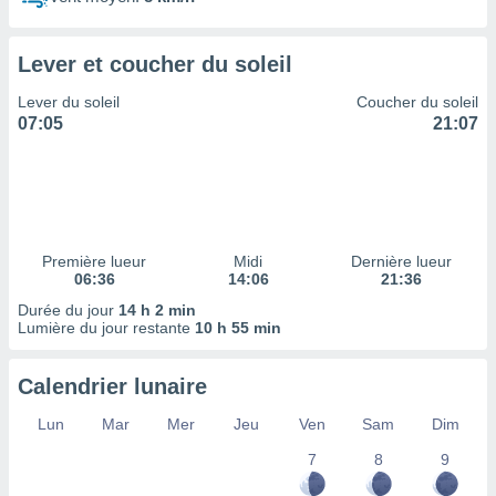
ires
ons le
ent des
Lever et coucher du soleil
es
 :
Lever du soleil
Coucher du soleil
et/ou
07:05
21:07
 à des
ions sur
eil,
des
limitées
Première lueur
Midi
Dernière lueur
nner la
06:36
14:06
21:36
, créer
ils pour
Durée du jour
14 h 2 min
ité
Lumière du jour restante
10 h 55 min
lisée,
des
Calendrier lunaire
our
nner des
Lun
Mar
Mer
Jeu
Ven
Sam
Dim
és
lisées,
7
8
9
s profils
enus