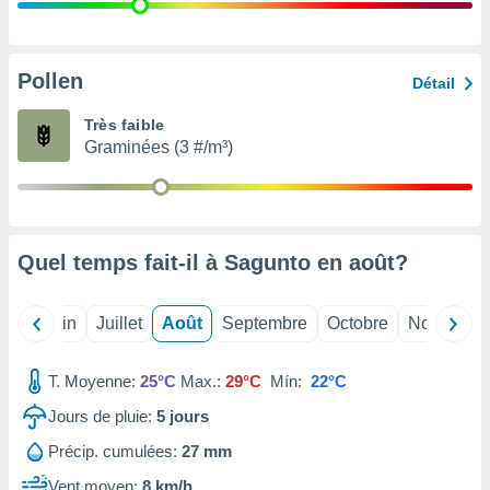
nées
lles sur
d'un
égitime,
Pollen
Détail
vous
vous
Très faible
 Pour ce
Graminées (3 #/m³)
ous
etirer
ement
 opposer
Quel temps fait-il à Sagunto en
août
?
ement
nées à
ment en
Mai
Juin
Juillet
Août
Septembre
Octobre
Novembre
 sur «
res
» ou
e
T. Moyenne:
25°C
Max.:
29°C
Mín:
22°C
que de
kies
Jours de pluie:
5
jours
ite web.
Précip. cumulées:
27 mm
t nos
Vent moyen:
8 km/h