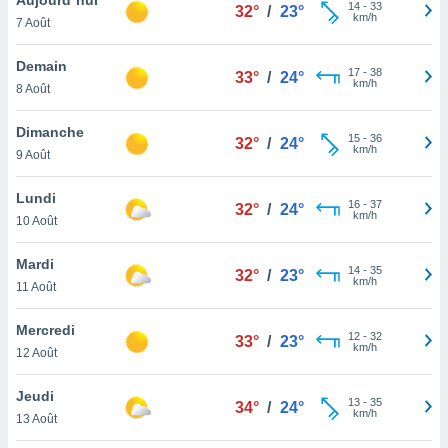
n «
14
-
33
32°
/
23°
km/h
7 Août
 et
r »,
cédez au
Demain
17
-
38
33°
/
24°
 et vous
km/h
8 Août
z
ation de
Dimanche
15
-
36
32°
/
24°
km/h
9 Août
qu'ils
 nous ou
aires,
Lundi
16
-
37
32°
/
24°
km/h
10 Août
nt de
t
Mardi
14
-
35
er le
32°
/
23°
km/h
11 Août
ement
te, ainsi
Mercredi
12
-
32
33°
/
23°
km/h
per un
12 Août
écifique
us
Jeudi
13
-
35
de la
34°
/
24°
km/h
13 Août
 et du