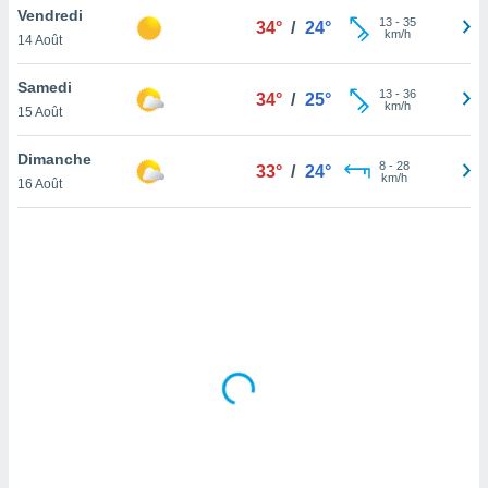
Vendredi
lisé en
13
-
35
34°
/
24°
km/h
 de
14 Août
. Vous
rouver
Samedi
13
-
36
34°
/
25°
km/h
15 Août
ations
re
Dimanche
que de
8
-
28
33°
/
24°
km/h
kies
16 Août
r votre
ement à
ment en
sur le
res des
kies
le au
page de
te web.
MENT,
 les