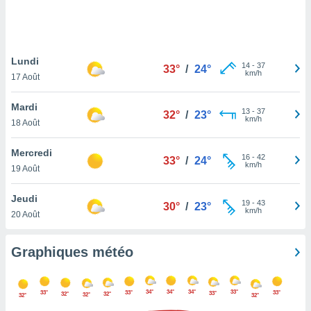
logies
e
s
Lundi
tez pas
14
-
37
33°
/
24°
km/h
ation de
17 Août
, vous
z à
Mardi
13
-
37
32°
/
23°
à notre
km/h
18 Août
.com.
Mercredi
 cas,
16
-
42
33°
/
24°
km/h
us
19 Août
ns que
s
Jeudi
19
-
43
30°
/
23°
km/h
20 Août
ires
urer la
on sur le
Graphiques météo
 seront
, et que
ies ne
34°
34°
34°
33°
33°
33°
33°
33°
32°
32°
32°
32°
32°
as