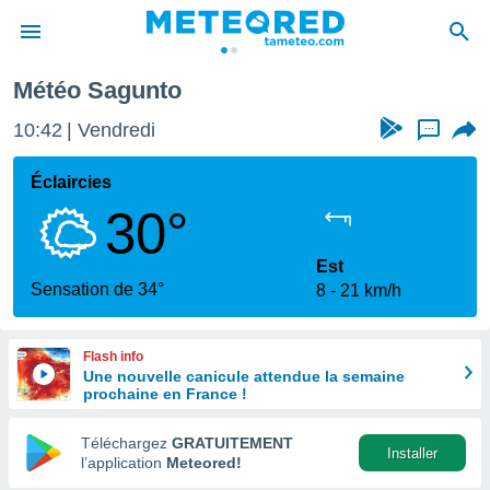
alence
Sagunto
Météo Sagunto
e
ntialité
10:42
Vendredi
...
enu de
o.com
Éclaircies
o.com) a
30°
aré par
onnels
Est
arantir
Sensation de 34°
8
21 km/h
té des
ions
. Vous
Flash info
accéder
Une nouvelle canicule attendue la semaine
e en
prochaine en France !
 les
Téléchargez
GRATUITEMENT
s :
Installer
l’application
Meteored!
r les