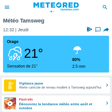
Météo Tamsweg
e
ntialité
12:32
Jeudi
...
enu de
o.com
Orage
o.com) a
21°
aré par
onnels
80%
arantir
Sensation de 21°
2.5 mm
té des
ions
. Vous
accéder
Vigilance jaune
e en
Alerte canicule de niveau modéré à Tamsweg aujourd’hui
 les
Flash info
s :
Découvrez la tendance météo entre août et
octobre
r les