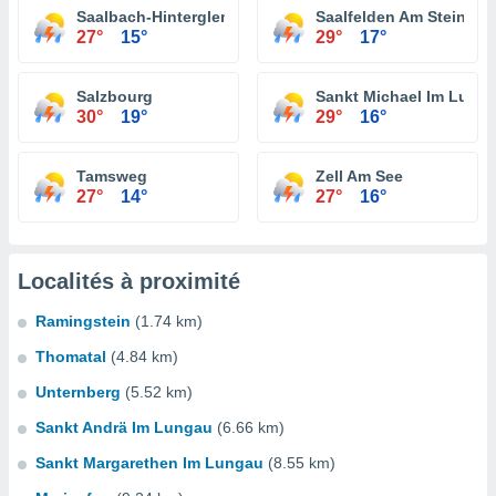
Saalbach-Hinterglemm
Saalfelden Am Steinern
27°
15°
29°
17°
Salzbourg
Sankt Michael Im Lung
30°
19°
29°
16°
Tamsweg
Zell Am See
27°
14°
27°
16°
Localités à proximité
Ramingstein
(1.74 km)
Thomatal
(4.84 km)
Unternberg
(5.52 km)
Sankt Andrä Im Lungau
(6.66 km)
Sankt Margarethen Im Lungau
(8.55 km)