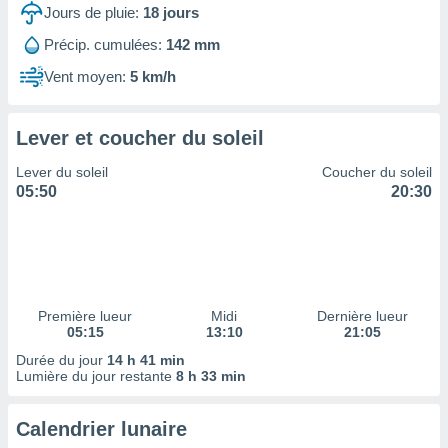
ires
Jours de pluie:
18
jours
ons le
ent des
Précip. cumulées:
142 mm
es
Vent moyen:
5 km/h
 :
et/ou
 à des
Lever et coucher du soleil
ions sur
eil,
Lever du soleil
Coucher du soleil
des
05:50
20:30
limitées
nner la
, créer
ils pour
ité
lisée,
Première lueur
Midi
Dernière lueur
05:15
13:10
21:05
des
our
Durée du jour
14 h 41 min
nner des
Lumière du jour restante
8 h 33 min
és
lisées,
Calendrier lunaire
s profils
enus