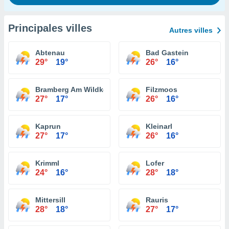
Principales villes
Autres villes
Abtenau
Bad Gastein
29°
19°
26°
16°
Bramberg Am Wildkogel
Filzmoos
27°
17°
26°
16°
Kaprun
Kleinarl
27°
17°
26°
16°
Krimml
Lofer
24°
16°
28°
18°
Mittersill
Rauris
28°
18°
27°
17°