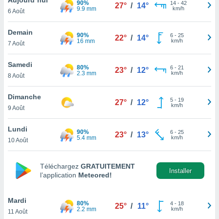
90%
n «
14
-
42
27°
/
14°
9.9 mm
km/h
6 Août
 et
r »,
cédez au
Demain
90%
6
-
25
22°
/
14°
 et vous
16 mm
km/h
7 Août
z
ation de
Samedi
80%
6
-
21
23°
/
12°
2.3 mm
km/h
8 Août
qu'ils
 nous ou
aires,
Dimanche
5
-
19
27°
/
12°
km/h
9 Août
nt de
t
Lundi
90%
6
-
25
er le
23°
/
13°
5.4 mm
km/h
10 Août
ement
te, ainsi
Téléchargez
GRATUITEMENT
per un
Installer
l’application
Meteored!
écifique
us
de la
Mardi
80%
4
-
18
25°
/
11°
 et du
2.2 mm
km/h
11 Août