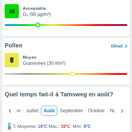
nées
Acceptable
lles sur
36
O₃ (90 µg/m³)
d'un
égitime,
vous
vous
 Pour ce
ous
Pollen
Détail
etirer
Moyen
ement
Graminées (30 #/m³)
 opposer
ement
nées à
ment en
 sur «
res
» ou
Quel temps fait-il à Tamsweg en
août
?
e
que de
kies
Mai
Juin
Juillet
Août
Septembre
Octobre
Novembre
ite web.
T. Moyenne:
14°C
Max.:
19°C
Mín:
9°C
t nos