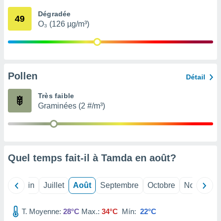
nées
Dégradée
lles sur
49
O₃ (126 µg/m³)
d'un
égitime,
vous
vous
 Pour ce
ous
Pollen
Détail
etirer
Très faible
ement
Graminées (2 #/m³)
 opposer
ement
nées à
ment en
 sur «
res
» ou
Quel temps fait-il à Tamda en
août
?
e
que de
kies
Mai
Juin
Juillet
Août
Septembre
Octobre
Novembre
ite web.
T. Moyenne:
28°C
Max.:
34°C
Mín:
22°C
t nos