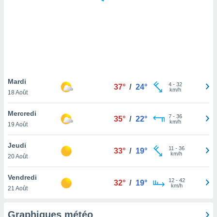
logies
e
s
tez pas
ation de
, vous
z à
à notre
Mardi
4
-
32
37°
/
24°
km/h
18 Août
.com.
 cas,
Mercredi
7
-
36
us
35°
/
22°
km/h
19 Août
ns que
s
Jeudi
11
-
36
33°
/
19°
ires
km/h
20 Août
urer la
on sur le
Vendredi
12
-
42
 seront
32°
/
19°
km/h
21 Août
, et que
ies ne
as
Graphiques météo