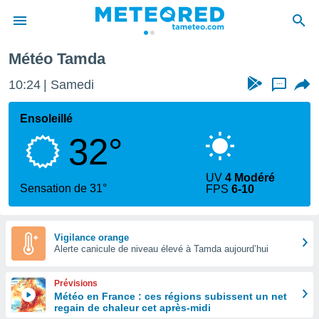
Météo Tamda
e
ntialité
10:24
Samedi
...
enu de
o.com
Ensoleillé
o.com) a
32°
aré par
onnels
UV
4 Modéré
arantir
Sensation de 31°
FPS
6-10
té des
ions
. Vous
accéder
Vigilance orange
e en
Alerte canicule de niveau élevé à Tamda aujourd’hui
 les
Prévisions
s :
Météo en France : ces régions subissent un net
regain de chaleur cet après-midi
r les