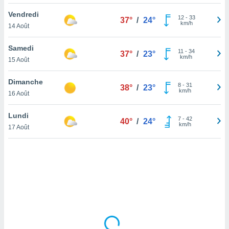
lisé en
Vendredi
 de
12
-
33
37°
/
24°
km/h
14 Août
. Vous
rouver
Samedi
11
-
34
37°
/
23°
ations
km/h
15 Août
re
que de
Dimanche
kies
8
-
31
38°
/
23°
km/h
16 Août
r votre
ement à
ment en
Lundi
7
-
42
40°
/
24°
sur le
km/h
17 Août
res des
kies
le au
page de
te web.
MENT,
 les