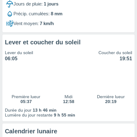
ires
Jours de pluie:
1
jours
ons le
ent des
Précip. cumulées:
8 mm
es
Vent moyen:
7 km/h
 :
et/ou
 à des
Lever et coucher du soleil
ions sur
eil,
Lever du soleil
Coucher du soleil
des
06:05
19:51
limitées
nner la
, créer
ils pour
ité
lisée,
Première lueur
Midi
Dernière lueur
05:37
12:58
20:19
des
our
Durée du jour
13 h 46 min
nner des
Lumière du jour restante
9 h 55 min
és
lisées,
Calendrier lunaire
s profils
enus