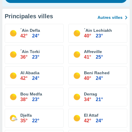
Principales villes
Autres villes
´Ain Defla
´Ain Lechiakh
42°
24°
40°
23°
´Ain Torki
Affreville
36°
23°
41°
25°
Al Abadia
Beni Rached
42°
24°
40°
24°
Bou Medfa
Derrag
38°
23°
34°
21°
Djelfa
El Attaf
35°
22°
42°
24°