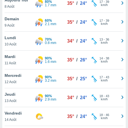
80%
n «
17
-
39
35°
/
24°
1.7 mm
km/h
8 Août
 et
r »,
cédez au
Demain
60%
17
-
39
35°
/
24°
 et vous
2.1 mm
km/h
9 Août
z
ation de
Lundi
70%
13
-
36
34°
/
24°
0.8 mm
km/h
10 Août
qu'ils
 nous ou
aires,
Mardi
90%
14
-
38
35°
/
26°
1.6 mm
km/h
11 Août
nt de
t
Mercredi
90%
17
-
43
er le
35°
/
25°
3.2 mm
km/h
12 Août
ement
te, ainsi
Jeudi
90%
18
-
43
34°
/
24°
2.9 mm
km/h
per un
13 Août
écifique
us
Vendredi
18
-
46
de la
35°
/
24°
km/h
14 Août
 et du