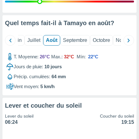
nées
lles sur
d'un
égitime,
Quel temps fait-il à Tamayo en
août
?
vous
vous
 Pour ce
Mai
Juin
Juillet
Août
Septembre
Octobre
Novembre
ous
etirer
T. Moyenne:
26°C
Max.:
32°C
Mín:
22°C
ement
Jours de pluie:
10
jours
 opposer
ement
Précip. cumulées:
64 mm
nées à
ment en
Vent moyen:
5 km/h
 sur «
res
» ou
e
Lever et coucher du soleil
que de
kies
Lever du soleil
Coucher du soleil
ite web.
06:24
19:15
t nos