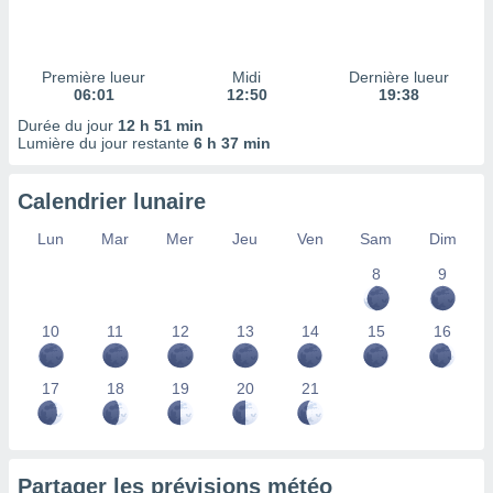
ires
ons le
ent des
es
Première lueur
Midi
Dernière lueur
 :
06:01
12:50
19:38
et/ou
Durée du jour
12 h 51 min
 à des
Lumière du jour restante
6 h 37 min
ions sur
eil,
Calendrier lunaire
des
limitées
Lun
Mar
Mer
Jeu
Ven
Sam
Dim
nner la
8
9
, créer
ils pour
ité
10
11
12
13
14
15
16
lisée,
des
our
17
18
19
20
21
nner des
és
lisées,
s profils
Partager les prévisions météo
enus