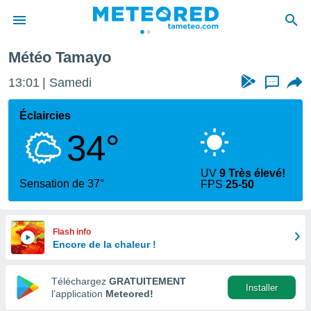
Météo Tamayo
e
ntialité
13:01
Samedi
...
enu de
o.com
Éclaircies
o.com) a
34°
aré par
onnels
UV
9 Très élevé!
arantir
Sensation de 37°
FPS
25-50
té des
ions
. Vous
accéder
Flash info
e en
Encore de la chaleur !
 les
Téléchargez
GRATUITEMENT
s :
Installer
l’application
Meteored!
r les