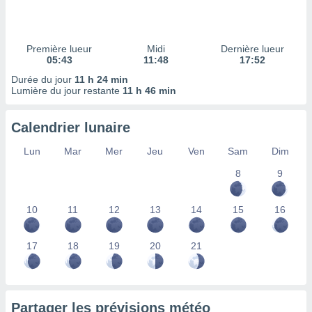
ires
ons le
ent des
es
Première lueur
Midi
Dernière lueur
 :
05:43
11:48
17:52
et/ou
Durée du jour
11 h 24 min
 à des
Lumière du jour restante
11 h 46 min
ions sur
eil,
Calendrier lunaire
des
limitées
Lun
Mar
Mer
Jeu
Ven
Sam
Dim
nner la
8
9
, créer
ils pour
ité
10
11
12
13
14
15
16
lisée,
des
our
17
18
19
20
21
nner des
és
lisées,
s profils
Partager les prévisions météo
enus