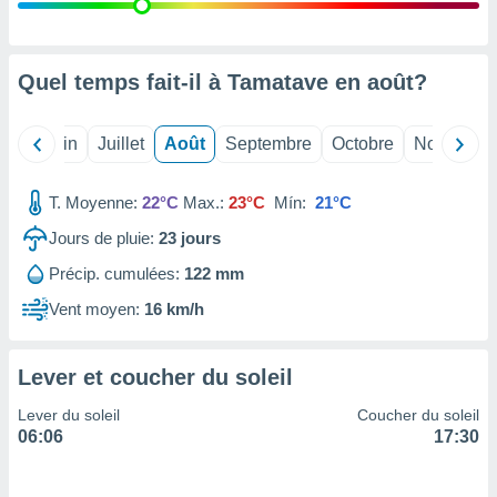
nées
lles sur
d'un
égitime,
Quel temps fait-il à Tamatave en
août
?
vous
vous
 Pour ce
Mai
Juin
Juillet
Août
Septembre
Octobre
Novembre
ous
etirer
T. Moyenne:
22°C
Max.:
23°C
Mín:
21°C
ement
Jours de pluie:
23
jours
 opposer
ement
Précip. cumulées:
122 mm
nées à
ment en
Vent moyen:
16 km/h
 sur «
res
» ou
e
Lever et coucher du soleil
que de
kies
Lever du soleil
Coucher du soleil
ite web.
06:06
17:30
t nos