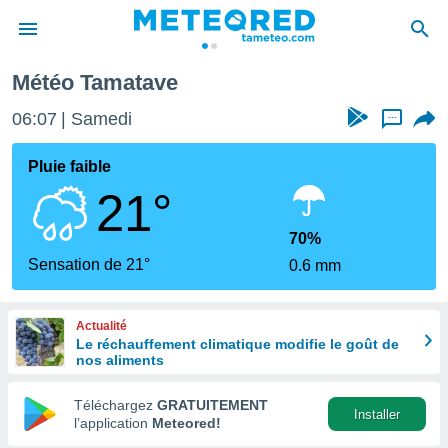
Météo Tamatave
e
ntialité
06:07
Samedi
...
enu de
o.com
Pluie faible
o.com) a
21°
aré par
onnels
70%
arantir
Sensation de 21°
0.6 mm
té des
ions
. Vous
Actualité
accéder
Le réchauffement climatique modifie le goût de
e en
nos aliments
 les
Téléchargez
GRATUITEMENT
s :
Installer
l’application
Meteored!
r les