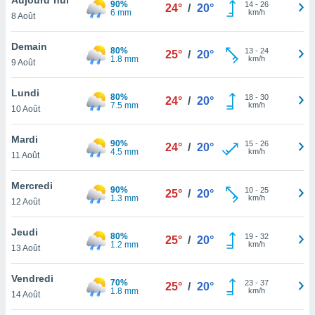
90%
n «
14
-
26
24°
/
20°
6 mm
km/h
8 Août
 et
r »,
cédez au
Demain
80%
13
-
24
25°
/
20°
 et vous
1.8 mm
km/h
9 Août
z
ation de
Lundi
80%
18
-
30
24°
/
20°
7.5 mm
km/h
10 Août
qu'ils
 nous ou
aires,
Mardi
90%
15
-
26
24°
/
20°
4.5 mm
km/h
11 Août
nt de
t
Mercredi
90%
10
-
25
er le
25°
/
20°
1.3 mm
km/h
12 Août
ement
te, ainsi
Jeudi
80%
19
-
32
25°
/
20°
1.2 mm
km/h
per un
13 Août
écifique
us
Vendredi
70%
23
-
37
de la
25°
/
20°
1.8 mm
km/h
14 Août
 et du