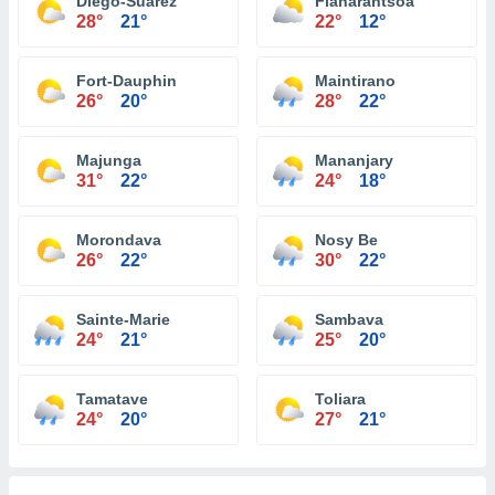
Diego-Suarez
Fianarantsoa
28°
21°
22°
12°
Fort-Dauphin
Maintirano
26°
20°
28°
22°
Majunga
Mananjary
31°
22°
24°
18°
Morondava
Nosy Be
26°
22°
30°
22°
Sainte-Marie
Sambava
24°
21°
25°
20°
Tamatave
Toliara
24°
20°
27°
21°