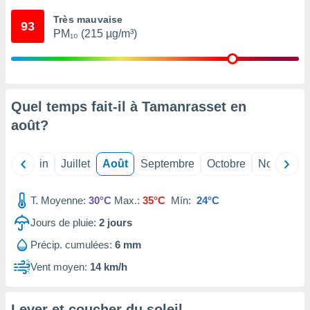
nées
Très mauvaise
lles sur
93
PM₁₀ (215 µg/m³)
d'un
égitime,
vous
vous
 Pour ce
ous
Quel temps fait-il à Tamanrasset en
etirer
août
?
ement
 opposer
Mai
Juin
Juillet
Août
Septembre
Octobre
Novembre
ement
nées à
ment en
T. Moyenne:
30°C
Max.:
35°C
Mín:
24°C
 sur «
res
» ou
Jours de pluie:
2
jours
e
Précip. cumulées:
6 mm
que de
kies
Vent moyen:
14 km/h
ite web.
t nos
Lever et coucher du soleil