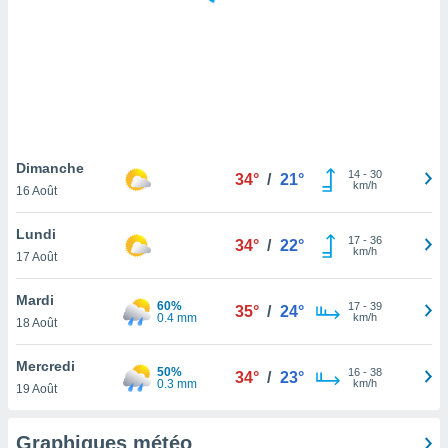
logies
e
s
tez pas
ation de
, vous
z à
à notre
Dimanche
14
-
30
34°
/
21°
km/h
16 Août
.com.
 cas,
Lundi
17
-
36
us
34°
/
22°
km/h
17 Août
ns que
s
Mardi
60%
17
-
39
35°
/
24°
ires
0.4 mm
km/h
18 Août
urer la
on sur le
Mercredi
50%
16
-
38
 seront
34°
/
23°
0.3 mm
km/h
19 Août
, et que
ies ne
as
Graphiques météo