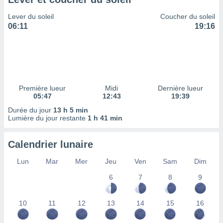
ires
ons le
Lever du soleil
Coucher du soleil
ent des
06:11
19:16
es
 :
et/ou
 à des
ions sur
eil,
Première lueur
Midi
Dernière lueur
des
05:47
12:43
19:39
limitées
Durée du jour
13 h 5 min
Lumière du jour restante
1 h 41 min
nner la
, créer
ils pour
Calendrier lunaire
ité
lisée,
Lun
Mar
Mer
Jeu
Ven
Sam
Dim
des
our
6
7
8
9
nner des
és
10
11
12
13
14
15
16
lisées,
s profils
enus