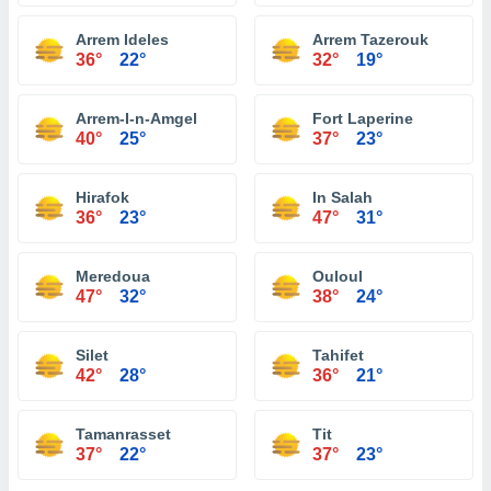
Arrem Ideles
Arrem Tazerouk
36°
22°
32°
19°
Arrem-I-n-Amgel
Fort Laperine
40°
25°
37°
23°
Hirafok
In Salah
36°
23°
47°
31°
Meredoua
Ouloul
47°
32°
38°
24°
Silet
Tahifet
42°
28°
36°
21°
Tamanrasset
Tit
37°
22°
37°
23°