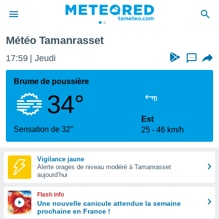
Météo Tamanrasset
e
ntialité
17:59
Jeudi
...
enu de
o.com
Brume de poussière
o.com) a
34°
aré par
onnels
Est
arantir
Sensation de 32°
25
46 km/h
té des
ions
. Vous
Vigilance jaune
accéder
Alerte orages de niveau modéré à Tamanrasset
e en
aujourd’hui
 les
Flash info
s :
Une nouvelle canicule attendue la semaine
prochaine en France !
r les