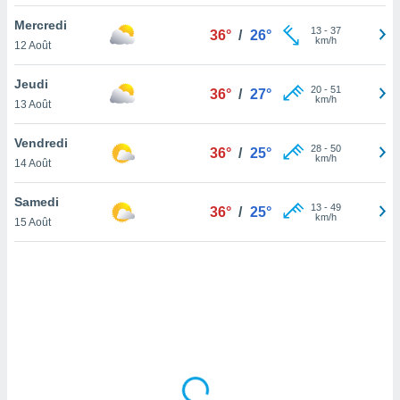
lisé en
Mercredi
 de
13
-
37
36°
/
26°
km/h
12 Août
. Vous
rouver
Jeudi
20
-
51
36°
/
27°
ations
km/h
13 Août
re
que de
Vendredi
kies
28
-
50
36°
/
25°
km/h
14 Août
r votre
ement à
ment en
Samedi
13
-
49
36°
/
25°
sur le
km/h
15 Août
res des
kies
le au
page de
te web.
MENT,
 les