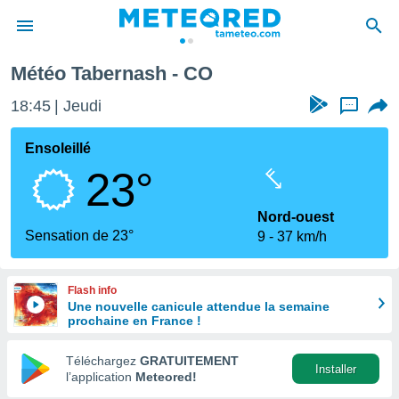
Météo Tabernash - CO
e
ntialité
18:45
Jeudi
...
enu de
o.com
Ensoleillé
o.com) a
23°
aré par
onnels
Nord-ouest
arantir
Sensation de 23°
9
37 km/h
té des
ions
. Vous
Flash info
accéder
Une nouvelle canicule attendue la semaine
e en
prochaine en France !
 les
Téléchargez
GRATUITEMENT
s :
Installer
l’application
Meteored!
r les