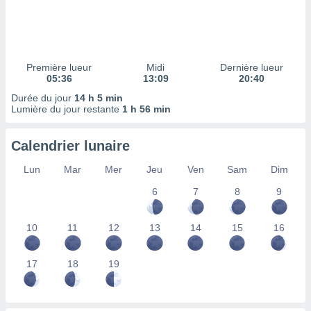
ires
ons le
ent des
es
 :
Première lueur
Midi
Dernière lueur
et/ou
05:36
13:09
20:40
 à des
Durée du jour
14 h 5 min
ions sur
Lumière du jour restante
1 h 56 min
eil,
des
limitées
Calendrier lunaire
nner la
Lun
Mar
Mer
Jeu
Ven
Sam
Dim
, créer
ils pour
6
7
8
9
ité
lisée,
10
11
12
13
14
15
16
des
our
nner des
17
18
19
és
lisées,
s profils
enus