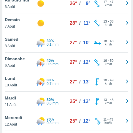
n «
17
-
47
26°
/
9°
km/h
6 Août
 et
r »,
cédez au
Demain
13
-
38
28°
/
11°
 et vous
km/h
7 Août
z
ation de
Samedi
30%
18
-
48
27°
/
10°
0.1 mm
km/h
8 Août
qu'ils
 nous ou
aires,
Dimanche
40%
16
-
50
27°
/
12°
0.6 mm
km/h
9 Août
nt de
t
Lundi
80%
10
-
49
er le
27°
/
13°
0.7 mm
km/h
10 Août
ement
te, ainsi
Mardi
80%
13
-
43
25°
/
12°
0.6 mm
km/h
per un
11 Août
écifique
us
Mercredi
70%
11
-
43
de la
25°
/
12°
0.8 mm
km/h
12 Août
 et du