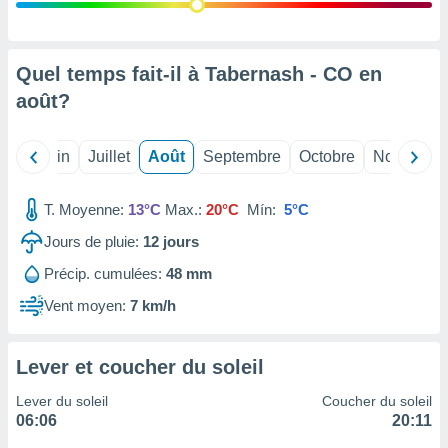
nées
lles sur
d'un
égitime,
Quel temps fait-il à Tabernash - CO en
vous
août
?
vous
 Pour ce
ous
Mai
Juin
Juillet
Août
Septembre
Octobre
Novembre
etirer
ement
T. Moyenne:
13°C
Max.:
20°C
Mín:
5°C
 opposer
ement
Jours de pluie:
12
jours
nées à
Précip. cumulées:
48 mm
ment en
 sur «
Vent moyen:
7 km/h
res
» ou
e
que de
Lever et coucher du soleil
kies
ite web.
Lever du soleil
Coucher du soleil
06:06
20:11
t nos