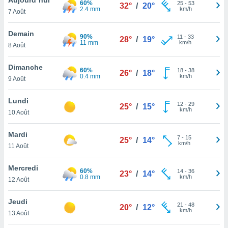
60%
n «
25
-
53
32°
/
20°
2.4 mm
km/h
7 Août
 et
r »,
cédez au
Demain
90%
11
-
33
28°
/
19°
 et vous
11 mm
km/h
8 Août
z
ation de
Dimanche
60%
18
-
38
26°
/
18°
0.4 mm
km/h
9 Août
qu'ils
 nous ou
aires,
Lundi
12
-
29
25°
/
15°
km/h
10 Août
nt de
t
Mardi
7
-
15
er le
25°
/
14°
km/h
11 Août
ement
te, ainsi
Mercredi
60%
14
-
36
23°
/
14°
0.8 mm
km/h
per un
12 Août
écifique
us
Jeudi
21
-
48
de la
20°
/
12°
km/h
13 Août
 et du