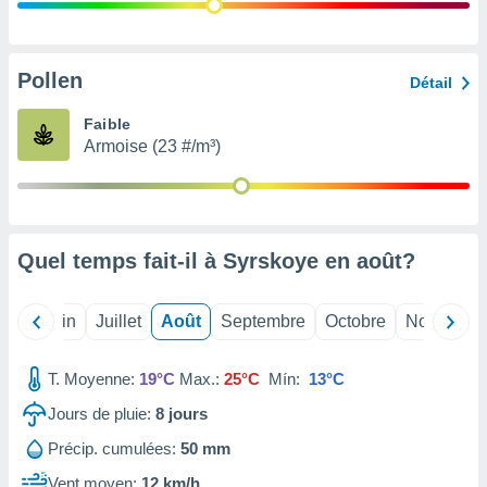
nées
lles sur
d'un
égitime,
Pollen
Détail
vous
vous
Faible
 Pour ce
Armoise (23 #/m³)
ous
etirer
ement
 opposer
Quel temps fait-il à Syrskoye en
août
?
ement
nées à
ment en
Mai
Juin
Juillet
Août
Septembre
Octobre
Novembre
 sur «
res
» ou
e
T. Moyenne:
19°C
Max.:
25°C
Mín:
13°C
que de
kies
Jours de pluie:
8
jours
ite web.
Précip. cumulées:
50 mm
t nos
Vent moyen:
12 km/h