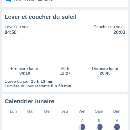
ires
ons le
ent des
Lever et coucher du soleil
es
 :
Lever du soleil
Coucher du soleil
et/ou
04:50
20:03
 à des
ions sur
eil,
des
limitées
Première lueur
Midi
Dernière lueur
nner la
04:10
12:27
20:43
, créer
ils pour
Durée du jour
15 h 13 min
ité
Lumière du jour restante
8 h 59 min
lisée,
des
Calendrier lunaire
our
nner des
Lun
Mar
Mer
Jeu
Ven
Sam
Dim
és
lisées,
7
8
9
s profils
enus