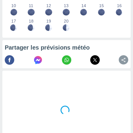
lisés,
10
11
12
13
14
15
16
des
our
17
18
19
20
nner des
s
lisés,
la
ance des
Partager les prévisions météo
s,
la
ance des
s,
dre les
par le
ques ou
inaisons
ées
nt de
tes
,
er et
r les