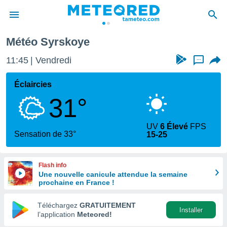
Météo Syrskoye
e
ntialité
11:45
Vendredi
...
enu de
o.com
Éclaircies
o.com) a
31°
aré par
onnels
UV
6 Élevé
FPS
arantir
Sensation de 33°
15-25
té des
ions
. Vous
Flash info
accéder
Une nouvelle canicule attendue la semaine
e en
prochaine en France !
 les
Téléchargez
GRATUITEMENT
s :
Installer
l’application
Meteored!
r les