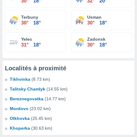
30°
18°
32°
20°
Terbuny
Usman
30°
18°
30°
18°
Yelec
Zadonsk
31°
18°
30°
18°
Localités à proximité
Tikhvinka
(8.73 km)
Talitsky Chamlyk
(14.55 km)
Bereznegovatka
(14.77 km)
Mordovo
(23.02 km)
Olkhovka
(25.45 km)
Khoperka
(30.63 km)