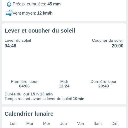
ires
Précip. cumulées:
45 mm
ons le
ent des
Vent moyen:
12 km/h
es
 :
Lever et coucher du soleil
et/ou
 à des
Lever du soleil
Coucher du soleil
ions sur
04:46
20:00
eil,
des
limitées
nner la
, créer
ils pour
Première lueur
Midi
Dernière lueur
ité
04:06
12:24
20:40
lisée,
Durée du jour
15 h 13 min
des
Temps restant avant le lever de soleil
10min
our
nner des
és
Calendrier lunaire
lisées,
s profils
Lun
Mar
Mer
Jeu
Ven
Sam
Dim
enus