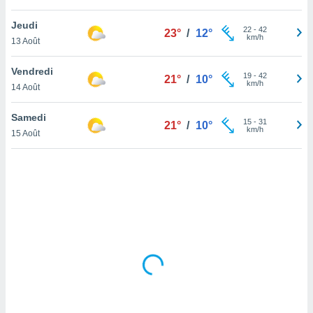
lisé en
 de
Jeudi
22
-
42
23°
/
12°
. Vous
km/h
13 Août
rouver
Vendredi
19
-
42
ations
21°
/
10°
km/h
14 Août
re
que de
kies
Samedi
15
-
31
21°
/
10°
r votre
km/h
15 Août
ement à
ment en
sur le
res des
kies
le au
page de
te web.
MENT,
 les