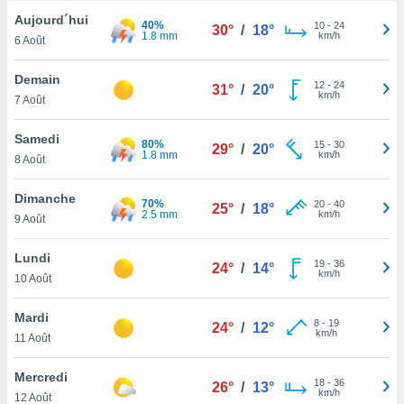
n «
Aujourd´hui
 et
40%
10
-
24
30°
/
18°
1.8 mm
km/h
r »,
6 Août
cédez au
 et vous
Demain
12
-
24
31°
/
20°
z
km/h
7 Août
ation de
Samedi
qu'ils
80%
15
-
30
29°
/
20°
1.8 mm
km/h
8 Août
 nous ou
aires,
Dimanche
70%
20
-
40
25°
/
18°
nt de
2.5 mm
km/h
9 Août
t
er le
Lundi
ement
19
-
36
24°
/
14°
km/h
10 Août
te, ainsi
per un
Mardi
8
-
19
24°
/
12°
écifique
km/h
11 Août
us
de la
Mercredi
 et du
18
-
36
26°
/
13°
km/h
12 Août