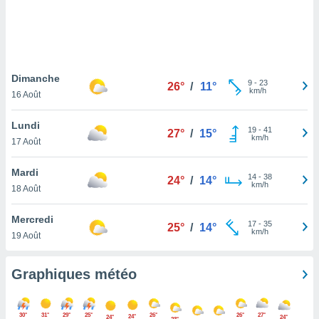
logies
e
s
tez pas
ation de
Dimanche
9
-
23
26°
/
11°
, vous
km/h
16 Août
z à
à notre
Lundi
19
-
41
27°
/
15°
km/h
17 Août
.com.
 cas,
Mardi
us
14
-
38
24°
/
14°
km/h
ns que
18 Août
s
Mercredi
17
-
35
ires
25°
/
14°
km/h
19 Août
urer la
on sur le
 seront
Graphiques météo
, et que
ies ne
as
30°
31°
29°
25°
26°
26°
27°
24°
24°
24°