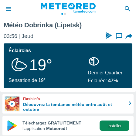
Météo Dobrinka (Lipetsk)
e
ntialité
03:56
Jeudi
...
enu de
o.com
Éclaircies
o.com) a
19°
aré par
onnels
Dernier Quartier
arantir
Sensation de 19°
Éclairée:
47%
té des
ions
. Vous
Flash info
accéder
Découvrez la tendance météo entre août et
e en
octobre
 les
Téléchargez
GRATUITEMENT
s :
Installer
l’application
Meteored!
r les