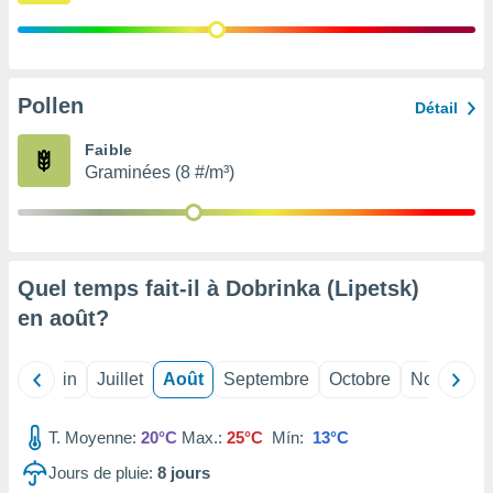
nées
lles sur
d'un
égitime,
vous
Pollen
Détail
vous
 Pour ce
Faible
ous
Graminées (8 #/m³)
etirer
ement
 opposer
ement
nées à
Quel temps fait-il à Dobrinka (Lipetsk)
ment en
en
août
?
 sur «
res
» ou
e
Mai
Juin
Juillet
Août
Septembre
Octobre
Novembre
que de
kies
ite web.
T. Moyenne:
20°C
Max.:
25°C
Mín:
13°C
Jours de pluie:
8
jours
t nos