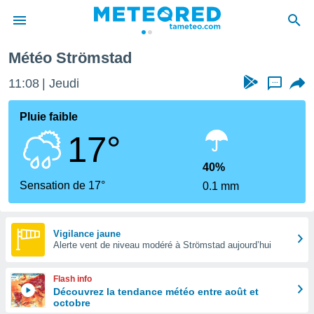
Météo Strömstad
e
ntialité
11:08
Jeudi
...
enu de
o.com
Pluie faible
o.com) a
17°
aré par
onnels
40%
arantir
Sensation de 17°
0.1 mm
té des
ions
. Vous
accéder
Vigilance jaune
e en
Alerte vent de niveau modéré à Strömstad aujourd’hui
 les
Flash info
s :
Découvrez la tendance météo entre août et
octobre
r les