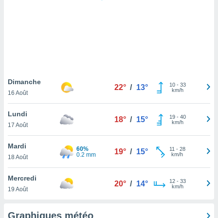
logies
e
s
tez pas
ation de
, vous
z à
à notre
Dimanche
10
-
33
22°
/
13°
km/h
16 Août
.com.
 cas,
Lundi
19
-
40
us
18°
/
15°
km/h
17 Août
ns que
s
Mardi
60%
11
-
28
19°
/
15°
ires
0.2 mm
km/h
18 Août
urer la
on sur le
Mercredi
12
-
33
 seront
20°
/
14°
km/h
19 Août
, et que
ies ne
as
Graphiques météo