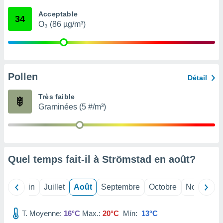
nées
Acceptable
lles sur
34
O₃ (86 µg/m³)
d'un
égitime,
vous
vous
 Pour ce
ous
Pollen
Détail
etirer
Très faible
ement
Graminées (5 #/m³)
 opposer
ement
nées à
ment en
 sur «
res
» ou
Quel temps fait-il à Strömstad en
août
?
e
que de
kies
Mai
Juin
Juillet
Août
Septembre
Octobre
Novembre
ite web.
T. Moyenne:
16°C
Max.:
20°C
Mín:
13°C
t nos