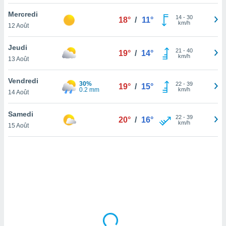
lisé en
Mercredi
 de
14
-
30
18°
/
11°
km/h
12 Août
. Vous
rouver
Jeudi
21
-
40
19°
/
14°
ations
km/h
13 Août
re
que de
Vendredi
30%
kies
22
-
39
19°
/
15°
0.2 mm
km/h
14 Août
r votre
ement à
ment en
Samedi
22
-
39
20°
/
16°
sur le
km/h
15 Août
res des
kies
le au
page de
te web.
MENT,
 les