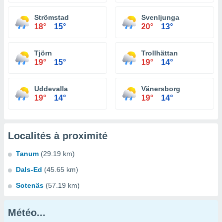
Strömstad
Svenljunga
18°
15°
20°
13°
Tjörn
Trollhättan
19°
15°
19°
14°
Uddevalla
Vänersborg
19°
14°
19°
14°
Localités à proximité
Tanum
(29.19 km)
Dals-Ed
(45.65 km)
Sotenäs
(57.19 km)
Météo...