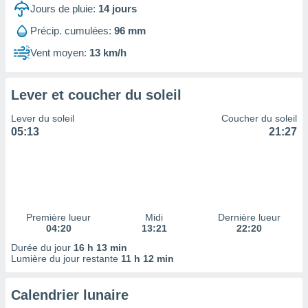
ires
Jours de pluie:
14
jours
ons le
ent des
Précip. cumulées:
96 mm
es
Vent moyen:
13 km/h
 :
et/ou
 à des
Lever et coucher du soleil
ions sur
eil,
Lever du soleil
Coucher du soleil
des
05:13
21:27
limitées
nner la
, créer
ils pour
ité
lisée,
Première lueur
Midi
Dernière lueur
04:20
13:21
22:20
des
our
Durée du jour
16 h 13 min
nner des
Lumière du jour restante
11 h 12 min
és
lisées,
Calendrier lunaire
s profils
enus