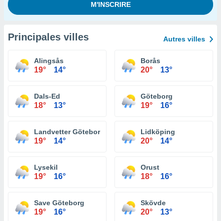
Principales villes
Autres villes
Alingsås
Borås
19°
14°
20°
13°
Dals-Ed
Göteborg
18°
13°
19°
16°
Landvetter Göteborg
Lidköping
19°
14°
20°
14°
Lysekil
Orust
19°
16°
18°
16°
Save Göteborg
Skövde
19°
16°
20°
13°