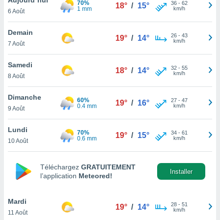
70%
n «
36
-
62
18°
/
15°
1 mm
km/h
6 Août
 et
r »,
cédez au
Demain
26
-
43
19°
/
14°
 et vous
km/h
7 Août
z
ation de
Samedi
32
-
55
18°
/
14°
km/h
8 Août
qu'ils
 nous ou
aires,
Dimanche
60%
27
-
47
19°
/
16°
0.4 mm
km/h
9 Août
nt de
t
Lundi
70%
34
-
61
er le
19°
/
15°
0.6 mm
km/h
10 Août
ement
te, ainsi
Téléchargez
GRATUITEMENT
per un
Installer
l’application
Meteored!
écifique
us
de la
Mardi
28
-
51
19°
/
14°
 et du
km/h
11 Août