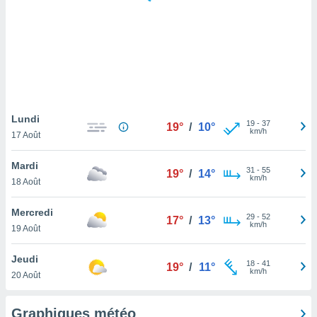
logies
e
s
tez pas
ation de
, vous
z à
à notre
Lundi
19
-
37
19°
/
10°
km/h
17 Août
.com.
 cas,
Mardi
31
-
55
us
19°
/
14°
km/h
18 Août
ns que
s
Mercredi
29
-
52
17°
/
13°
ires
km/h
19 Août
urer la
on sur le
Jeudi
18
-
41
 seront
19°
/
11°
km/h
20 Août
, et que
ies ne
as
Graphiques météo