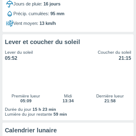
ires
Jours de pluie:
16
jours
ons le
ent des
Précip. cumulées:
95 mm
es
Vent moyen:
13 km/h
 :
et/ou
 à des
Lever et coucher du soleil
ions sur
eil,
Lever du soleil
Coucher du soleil
des
05:52
21:15
limitées
nner la
, créer
ils pour
ité
lisée,
Première lueur
Midi
Dernière lueur
05:09
13:34
21:58
des
our
Durée du jour
15 h 23 min
nner des
Lumière du jour restante
59 min
és
lisées,
Calendrier lunaire
s profils
enus