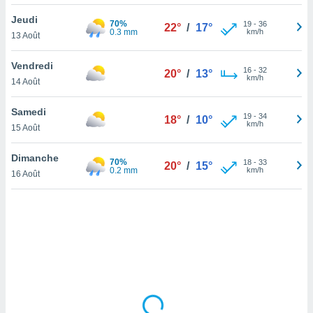
lisé en
Jeudi
 de
70%
19
-
36
22°
/
17°
0.3 mm
km/h
13 Août
. Vous
rouver
Vendredi
16
-
32
20°
/
13°
ations
km/h
14 Août
re
que de
Samedi
kies
19
-
34
18°
/
10°
km/h
15 Août
r votre
ement à
ment en
Dimanche
70%
18
-
33
20°
/
15°
sur le
0.2 mm
km/h
16 Août
res des
kies
le au
page de
te web.
MENT,
 les