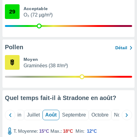
nées
Acceptable
lles sur
29
O₃ (72 µg/m³)
d'un
égitime,
vous
vous
 Pour ce
ous
Pollen
Détail
etirer
Moyen
ement
Graminées (38 #/m³)
 opposer
ement
nées à
ment en
 sur «
res
» ou
Quel temps fait-il à Stradone en
août
?
e
que de
kies
Mai
Juin
Juillet
Août
Septembre
Octobre
Novembre
ite web.
T. Moyenne:
15°C
Max.:
18°C
Mín:
12°C
t nos