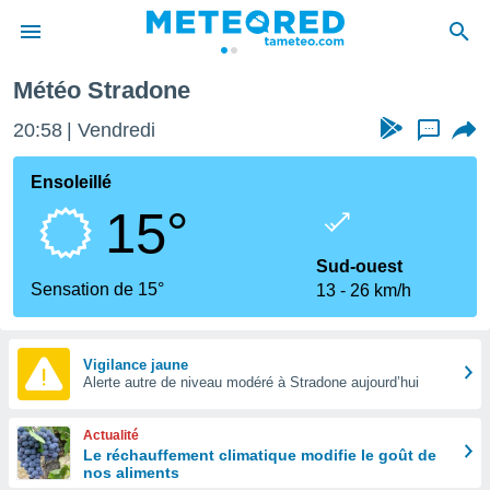
Météo Stradone
e
ntialité
20:58
Vendredi
...
enu de
o.com
Ensoleillé
o.com) a
15°
aré par
onnels
Sud-ouest
arantir
Sensation de 15°
13
26 km/h
té des
ions
. Vous
accéder
Vigilance jaune
e en
Alerte autre de niveau modéré à Stradone aujourd’hui
 les
Actualité
s :
Le réchauffement climatique modifie le goût de
nos aliments
r les