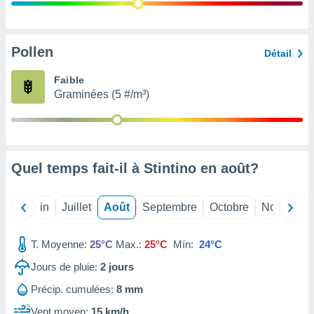
nées
lles sur
d'un
égitime,
Pollen
Détail
vous
vous
Faible
 Pour ce
Graminées (5 #/m³)
ous
etirer
ement
 opposer
Quel temps fait-il à Stintino en
août
?
ement
nées à
ment en
Mai
Juin
Juillet
Août
Septembre
Octobre
Novembre
 sur «
res
» ou
e
T. Moyenne:
25°C
Max.:
25°C
Mín:
24°C
que de
kies
Jours de pluie:
2
jours
ite web.
Précip. cumulées:
8 mm
t nos
Vent moyen:
15 km/h