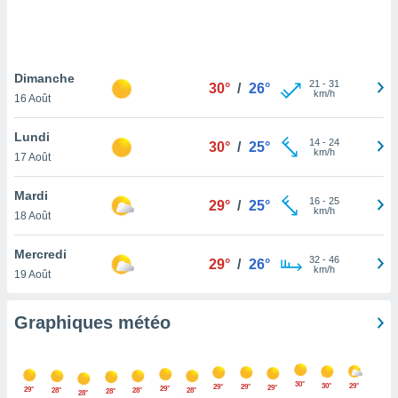
logies
e
s
Dimanche
tez pas
21
-
31
30°
/
26°
km/h
ation de
16 Août
, vous
z à
Lundi
14
-
24
30°
/
25°
à notre
km/h
17 Août
.com.
Mardi
 cas,
16
-
25
29°
/
25°
km/h
us
18 Août
ns que
s
Mercredi
32
-
46
29°
/
26°
km/h
19 Août
ires
urer la
on sur le
Graphiques météo
 seront
, et que
ies ne
as
30°
30°
29°
29°
29°
29°
29°
29°
28°
28°
28°
28°
28°