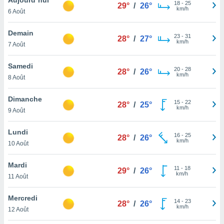
n «
18
-
25
29°
/
26°
km/h
6 Août
 et
r »,
cédez au
Demain
23
-
31
28°
/
27°
 et vous
km/h
7 Août
z
ation de
Samedi
20
-
28
28°
/
26°
km/h
8 Août
qu'ils
 nous ou
aires,
Dimanche
15
-
22
28°
/
25°
km/h
9 Août
nt de
t
Lundi
16
-
25
er le
28°
/
26°
km/h
10 Août
ement
te, ainsi
Mardi
11
-
18
29°
/
26°
km/h
per un
11 Août
écifique
us
Mercredi
14
-
23
de la
28°
/
26°
km/h
12 Août
 et du