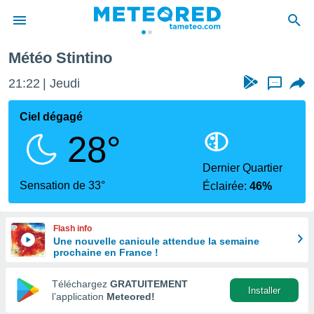
Météo Stintino
e
ntialité
21:22
Jeudi
...
enu de
o.com
Ciel dégagé
o.com) a
28°
aré par
onnels
Dernier Quartier
arantir
Sensation de 33°
Éclairée:
46%
té des
ions
. Vous
Flash info
accéder
Une nouvelle canicule attendue la semaine
e en
prochaine en France !
 les
Téléchargez
GRATUITEMENT
s :
Installer
l’application
Meteored!
r les