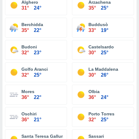
Alghero
Arzachena
31°
24°
35°
25°
Berchidda
Buddusò
35°
22°
33°
19°
Budoni
Castelsardo
32°
23°
30°
25°
Golfo Aranci
La Maddalena
32°
25°
30°
26°
Mores
Olbia
36°
22°
36°
24°
Oschiri
Porto Torres
36°
21°
32°
25°
Santa Teresa Gallura
Sassari