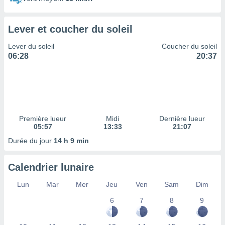
ires
ons le
ent des
Lever et coucher du soleil
es
 :
Lever du soleil
Coucher du soleil
et/ou
06:28
20:37
 à des
ions sur
eil,
des
limitées
Première lueur
Midi
Dernière lueur
nner la
05:57
13:33
21:07
, créer
ils pour
Durée du jour
14 h 9 min
ité
lisée,
Calendrier lunaire
des
our
Lun
Mar
Mer
Jeu
Ven
Sam
Dim
nner des
és
6
7
8
9
lisées,
s profils
enus