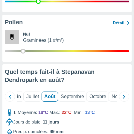
nées
lles sur
d'un
égitime,
Pollen
Détail
vous
vous
Nul
 Pour ce
Graminées (1 #/m³)
ous
etirer
ement
 opposer
Quel temps fait-il à Stepanavan
ement
nées à
Dendropark en
août
?
ment en
 sur «
res
» ou
Mai
Juin
Juillet
Août
Septembre
Octobre
Novembre
e
que de
kies
T. Moyenne:
18°C
Max.:
22°C
Mín:
13°C
ite web.
Jours de pluie:
11
jours
t nos
Précip. cumulées:
49 mm