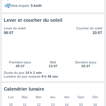
ires
ons le
Vent moyen:
5 km/h
ent des
es
 :
Lever et coucher du soleil
et/ou
Lever du soleil
Coucher du soleil
 à des
06:07
20:07
ions sur
eil,
des
limitées
nner la
, créer
Première lueur
Midi
Dernière lueur
ils pour
05:37
13:07
20:37
ité
Durée du jour
14 h 1 min
lisée,
Lumière du jour restante
9 h 46 min
des
our
nner des
Calendrier lunaire
és
lisées,
Lun
Mar
Mer
Jeu
Ven
Sam
Dim
s profils
10
11
12
13
14
15
16
enus