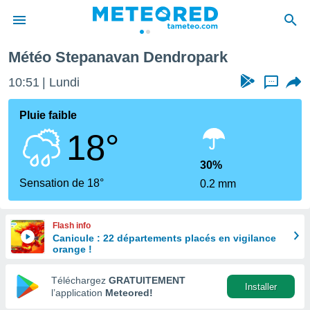
Météo Stepanavan Dendropark
e
ntialité
10:51
Lundi
...
enu de
o.com
Pluie faible
o.com) a
18°
aré par
onnels
30%
arantir
Sensation de 18°
0.2 mm
té des
ions
. Vous
Flash info
accéder
Canicule : 22 départements placés en vigilance
e en
orange !
 les
Téléchargez
GRATUITEMENT
s :
Installer
l’application
Meteored!
r les