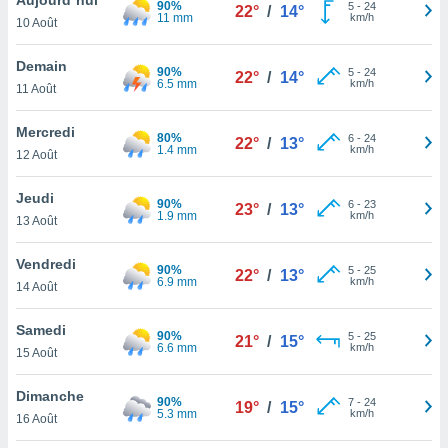
90%
n «
5
-
24
22°
/
14°
11 mm
km/h
10 Août
 et
r »,
cédez au
Demain
90%
5
-
24
22°
/
14°
 et vous
6.5 mm
km/h
11 Août
z
ation de
Mercredi
80%
6
-
24
22°
/
13°
1.4 mm
km/h
12 Août
qu'ils
 nous ou
aires,
Jeudi
90%
6
-
23
23°
/
13°
1.9 mm
km/h
13 Août
nt de
t
Vendredi
90%
5
-
25
er le
22°
/
13°
6.9 mm
km/h
14 Août
ement
te, ainsi
Samedi
90%
5
-
25
21°
/
15°
6.6 mm
km/h
per un
15 Août
écifique
us
Dimanche
90%
7
-
24
de la
19°
/
15°
5.3 mm
km/h
16 Août
 et du