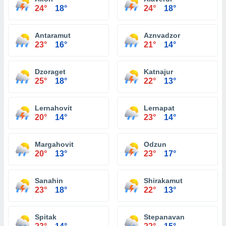
24°
18°
24°
18°
Antaramut
Aznvadzor
23°
16°
21°
14°
Dzoraget
Katnajur
25°
18°
22°
13°
Lernahovit
Lernapat
20°
14°
23°
14°
Margahovit
Odzun
20°
13°
23°
17°
Sanahin
Shirakamut
23°
18°
22°
13°
Spitak
Stepanavan