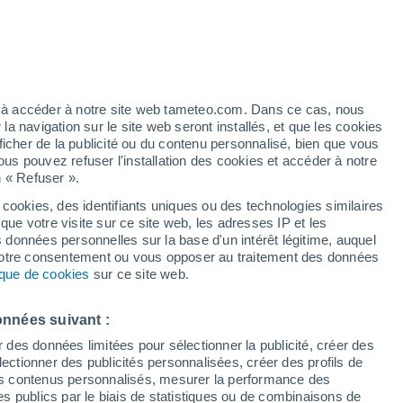
21°
13°
t
ez à accéder à notre site web tameteo.com. Dans ce cas, nous
 navigation sur le site web seront installés, et que les cookies
25°
ficher de la publicité ou du contenu personnalisé, bien que vous
16°
Odzun
ous pouvez refuser l'installation des cookies et accéder à notre
22°
n « Refuser ».
14°
van
 cookies, des identifiants uniques ou des technologies similaires
que votre visite sur ce site web, les adresses IP et les
s données personnelles sur la base d'un intérêt légitime, auquel
 votre consentement ou vous opposer au traitement des données
tique de cookies
sur ce site web.
onnées suivant :
r des données limitées pour sélectionner la publicité, créer des
22°
sélectionner des publicités personnalisées, créer des profils de
13°
 des contenus personnalisés, mesurer la performance des
Vanadzor
s publics par le biais de statistiques ou de combinaisons de