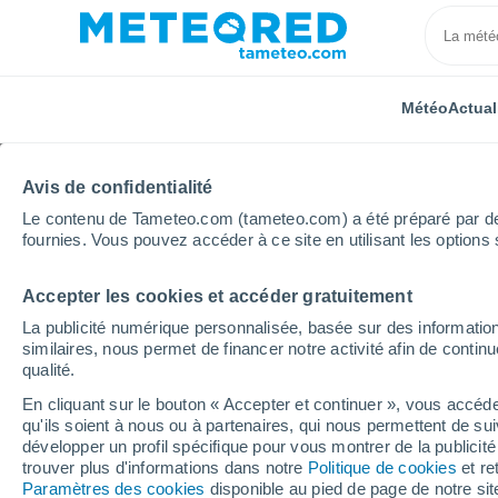
Météo
Actual
Avis de confidentialité
Le contenu de Tameteo.com (tameteo.com) a été préparé par des 
fournies. Vous pouvez accéder à ce site en utilisant les options 
Accepter les cookies et accéder gratuitement
Accueil
Arménie
Lorri
La publicité numérique personnalisée, basée sur des information
similaires, nous permet de financer notre activité afin de conti
Météo Lorri
qualité.
En cliquant sur le bouton « Accepter et continuer », vous accéde
qu'ils soient à nous ou à partenaires, qui nous permettent de sui
Aujourd´hui, 7 août
Toute la journée
Sy
développer un profil spécifique pour vous montrer de la publicit
trouver plus d'informations dans notre
Politique de cookies
et re
Paramètres des cookies
disponible au pied de page de notre si