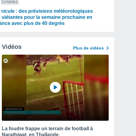
ÉVISIONS
nicule : des prévisions météorologiques
quiétantes pour la semaine prochaine en
ance avec plus de 40 degrés
Vidéos
Plus de vidéos
La foudre frappe un terrain de football à
Narathiwat, en Thaïlande.