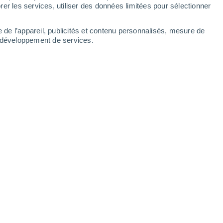
er les services, utiliser des données limitées pour sélectionner
21°
11°
Margahovit
e de l’appareil, publicités et contenu personnalisés, mesure de
t développement de services.
Leaflet
|
©
OpenStreetMap
|
ECMWF
by © Meteored