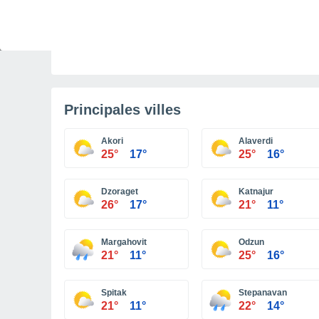
PRÉVISIONS
Météo en France : le ressenti s'annonce frais c
vendredi matin sur ces régions
Principales villes
Akori
Alaverdi
25°
17°
25°
16°
Dzoraget
Katnajur
26°
17°
21°
11°
Margahovit
Odzun
21°
11°
25°
16°
Spitak
Stepanavan
21°
11°
22°
14°