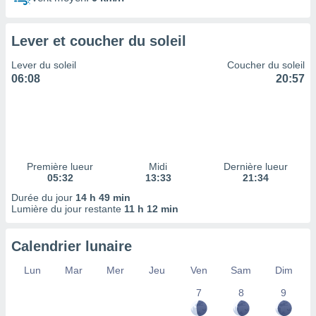
ires
ons le
ent des
Lever et coucher du soleil
es
 :
Lever du soleil
Coucher du soleil
et/ou
06:08
20:57
 à des
ions sur
eil,
des
limitées
Première lueur
Midi
Dernière lueur
nner la
05:32
13:33
21:34
, créer
ils pour
Durée du jour
14 h 49 min
ité
Lumière du jour restante
11 h 12 min
lisée,
des
Calendrier lunaire
our
nner des
Lun
Mar
Mer
Jeu
Ven
Sam
Dim
és
lisées,
7
8
9
s profils
enus