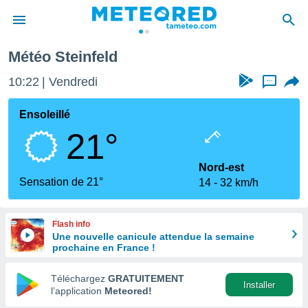
Météo Steinfeld
e
ntialité
10:22
Vendredi
...
enu de
o.com
Ensoleillé
o.com) a
21°
aré par
onnels
Nord-est
arantir
Sensation de 21°
14
32 km/h
té des
ions
. Vous
Flash info
accéder
Une nouvelle canicule attendue la semaine
e en
prochaine en France !
 les
Téléchargez
GRATUITEMENT
s :
Installer
l’application
Meteored!
r les