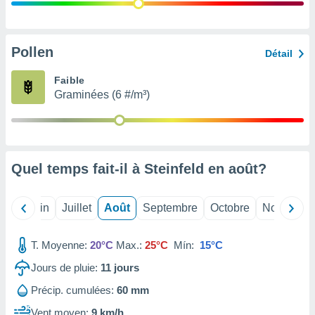
nées
lles sur
d'un
égitime,
Pollen
Détail
vous
vous
Faible
 Pour ce
Graminées (6 #/m³)
ous
etirer
ement
 opposer
Quel temps fait-il à Steinfeld en
août
?
ement
nées à
ment en
Mai
Juin
Juillet
Août
Septembre
Octobre
Novembre
 sur «
res
» ou
e
T. Moyenne:
20°C
Max.:
25°C
Mín:
15°C
que de
kies
Jours de pluie:
11
jours
ite web.
Précip. cumulées:
60 mm
t nos
Vent moyen:
9 km/h