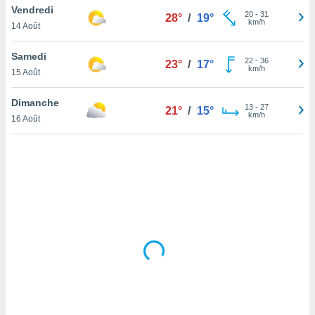
Vendredi
lisé en
20
-
31
28°
/
19°
km/h
 de
14 Août
. Vous
rouver
Samedi
22
-
36
23°
/
17°
km/h
15 Août
ations
re
Dimanche
que de
13
-
27
21°
/
15°
km/h
kies
16 Août
r votre
ement à
ment en
sur le
res des
kies
le au
page de
te web.
MENT,
 les