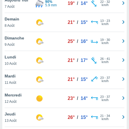
90%
n «
22
-
32
19°
/
14°
5.9 mm
km/h
7 Août
 et
r »,
cédez au
Demain
13
-
23
21°
/
15°
 et vous
km/h
8 Août
z
ation de
Dimanche
19
-
30
25°
/
16°
km/h
9 Août
qu'ils
 nous ou
aires,
Lundi
26
-
41
21°
/
17°
km/h
10 Août
nt de
t
Mardi
23
-
37
er le
21°
/
15°
km/h
11 Août
ement
te, ainsi
Mercredi
23
-
37
23°
/
14°
km/h
per un
12 Août
écifique
us
Jeudi
21
-
34
de la
26°
/
15°
km/h
13 Août
 et du