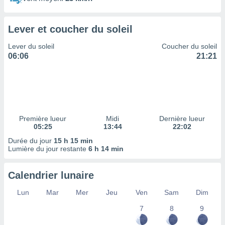
ires
ons le
ent des
Lever et coucher du soleil
es
 :
Lever du soleil
Coucher du soleil
et/ou
06:06
21:21
 à des
ions sur
eil,
des
limitées
Première lueur
Midi
Dernière lueur
nner la
05:25
13:44
22:02
, créer
ils pour
Durée du jour
15 h 15 min
ité
Lumière du jour restante
6 h 14 min
lisée,
des
Calendrier lunaire
our
nner des
Lun
Mar
Mer
Jeu
Ven
Sam
Dim
és
lisées,
7
8
9
s profils
enus