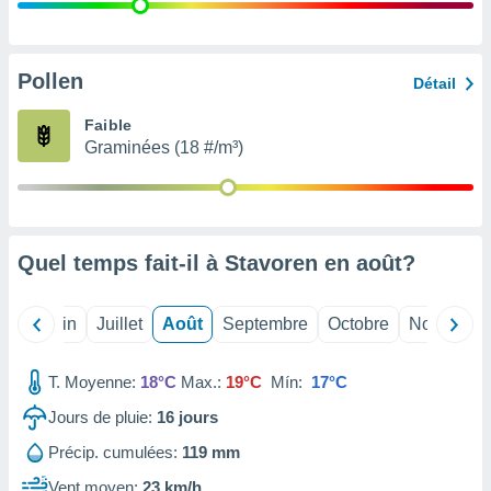
nées
lles sur
d'un
égitime,
Pollen
Détail
vous
vous
Faible
 Pour ce
Graminées (18 #/m³)
ous
etirer
ement
 opposer
Quel temps fait-il à Stavoren en
août
?
ement
nées à
ment en
Mai
Juin
Juillet
Août
Septembre
Octobre
Novembre
 sur «
res
» ou
e
T. Moyenne:
18°C
Max.:
19°C
Mín:
17°C
que de
kies
Jours de pluie:
16
jours
ite web.
Précip. cumulées:
119 mm
t nos
Vent moyen:
23 km/h