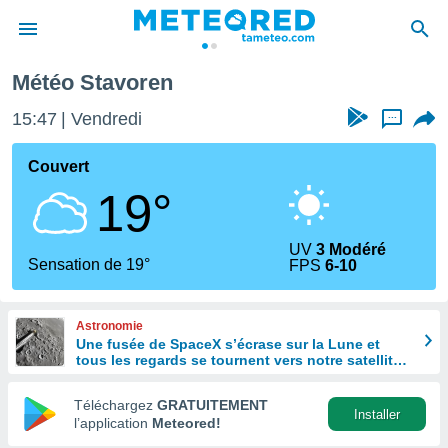
Météo Stavoren
e
ntialité
15:47
Vendredi
...
enu de
o.com
Couvert
o.com) a
19°
aré par
onnels
UV
3 Modéré
arantir
Sensation de 19°
FPS
6-10
té des
ions
. Vous
Astronomie
accéder
Une fusée de SpaceX s’écrase sur la Lune et
e en
tous les regards se tournent vers notre satellite à
 les
la recherche du cratère
Téléchargez
GRATUITEMENT
s :
Installer
l’application
Meteored!
r les