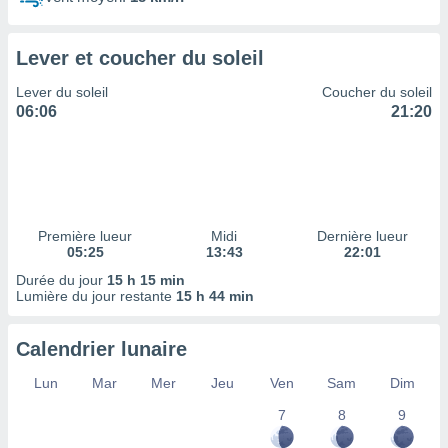
ires
ons le
ent des
Lever et coucher du soleil
es
 :
Lever du soleil
Coucher du soleil
et/ou
06:06
21:20
 à des
ions sur
eil,
des
limitées
Première lueur
Midi
Dernière lueur
nner la
05:25
13:43
22:01
, créer
ils pour
Durée du jour
15 h 15 min
ité
Lumière du jour restante
15 h 44 min
lisée,
des
Calendrier lunaire
our
nner des
Lun
Mar
Mer
Jeu
Ven
Sam
Dim
és
lisées,
7
8
9
s profils
enus