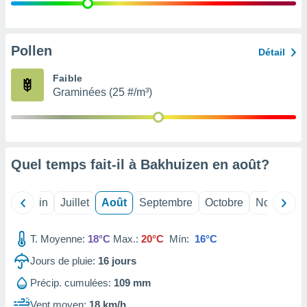
nées
lles sur
d'un
égitime,
Pollen
Détail
vous
vous
Faible
 Pour ce
Graminées (25 #/m³)
ous
etirer
ement
 opposer
Quel temps fait-il à Bakhuizen en
août
?
ement
nées à
ment en
Mai
Juin
Juillet
Août
Septembre
Octobre
Novembre
 sur «
res
» ou
e
T. Moyenne:
18°C
Max.:
20°C
Mín:
16°C
que de
kies
Jours de pluie:
16
jours
ite web.
Précip. cumulées:
109 mm
t nos
Vent moyen:
18 km/h