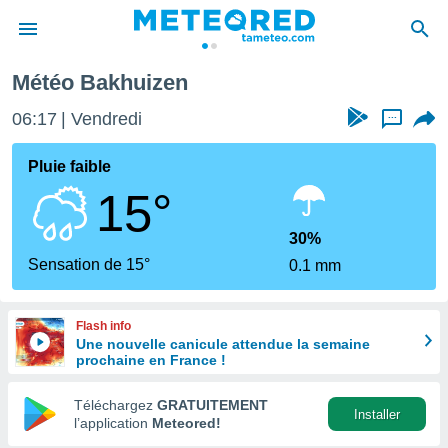
Météo Bakhuizen
e
ntialité
06:17
Vendredi
...
enu de
o.com
Pluie faible
o.com) a
15°
aré par
onnels
30%
arantir
Sensation de 15°
0.1 mm
té des
ions
. Vous
Flash info
accéder
Une nouvelle canicule attendue la semaine
e en
prochaine en France !
 les
Téléchargez
GRATUITEMENT
s :
Installer
l’application
Meteored!
r les