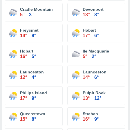
Cradle Mountain
Devonport
5°
3°
13°
8°
Freycinet
Hobart
14°
9°
17°
6°
Hobart
Île Macquarie
16°
5°
5°
2°
Launceston
Launceston
12°
4°
14°
6°
Philips Island
Pulpit Rock
17°
9°
13°
12°
Queenstown
Strahan
15°
8°
16°
9°