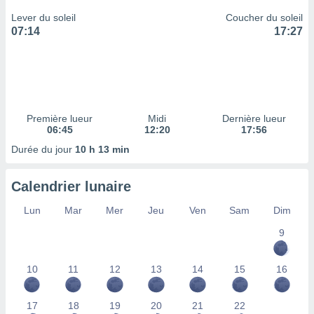
ires
ons le
Lever du soleil
Coucher du soleil
ent des
07:14
17:27
es
 :
et/ou
 à des
ions sur
eil,
Première lueur
Midi
Dernière lueur
des
06:45
12:20
17:56
limitées
Durée du jour
10 h 13 min
nner la
, créer
Calendrier lunaire
ils pour
ité
Lun
Mar
Mer
Jeu
Ven
Sam
Dim
lisée,
9
des
our
nner des
10
11
12
13
14
15
16
és
lisées,
s profils
17
18
19
20
21
22
enus