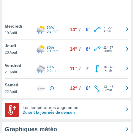
logies
e
s
Mercredi
tez pas
70%
7
-
22
14°
/
6°
0.8 mm
km/h
ation de
19 Août
, vous
z à
Jeudi
80%
11
-
37
14°
/
6°
à notre
2.1 mm
km/h
20 Août
.com.
Vendredi
 cas,
70%
16
-
46
11°
/
7°
0.9 mm
km/h
us
21 Août
ns que
s
Samedi
13
-
43
12°
/
6°
km/h
22 Août
ires
urer la
on sur le
Les températures augmentent
 seront
Durant la journée de demain
, et que
ies ne
as
Graphiques météo