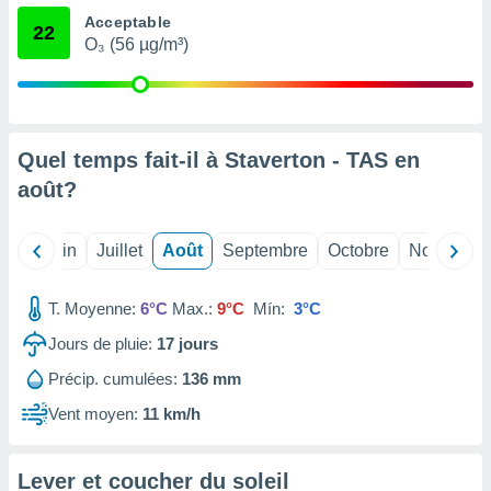
nées
Acceptable
22
lles sur
O₃ (56 µg/m³)
d'un
égitime,
vous
vous
 Pour ce
Quel temps fait-il à Staverton - TAS en
ous
etirer
août
?
ement
 opposer
Mai
Juin
Juillet
Août
Septembre
Octobre
Novembre
ement
nées à
ment en
T. Moyenne:
6°C
Max.:
9°C
Mín:
3°C
 sur «
Jours de pluie:
17
jours
res
» ou
e
Précip. cumulées:
136 mm
que de
kies
Vent moyen:
11 km/h
ite web.
t nos
Lever et coucher du soleil