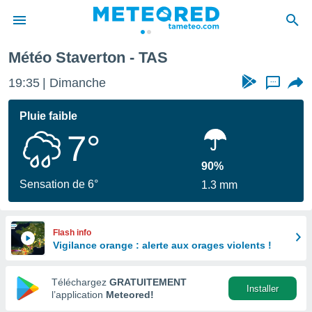
Météo Staverton - TAS
e
ntialité
19:35
Dimanche
...
enu de
o.com
Pluie faible
o.com) a
7°
aré par
onnels
90%
arantir
Sensation de 6°
1.3 mm
té des
ions
. Vous
accéder
Flash info
e en
Vigilance orange : alerte aux orages violents !
 les
Téléchargez
GRATUITEMENT
s :
Installer
l’application
Meteored!
r les