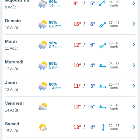
90%
n «
14
-
35
9°
/
5°
14 mm
km/h
9 Août
 et
r »,
cédez au
Demain
80%
17
-
42
16°
/
6°
 et vous
0.6 mm
km/h
10 Août
z
ation de
Mardi
90%
19
-
46
12°
/
6°
0.7 mm
km/h
11 Août
qu'ils
 nous ou
aires,
Mercredi
90%
23
-
58
10°
/
4°
5 mm
km/h
12 Août
nt de
t
Jeudi
80%
15
-
44
er le
11°
/
5°
1.4 mm
km/h
13 Août
ement
te, ainsi
Vendredi
17
-
45
12°
/
5°
km/h
per un
14 Août
écifique
us
Samedi
12
-
27
de la
13°
/
4°
km/h
15 Août
 et du