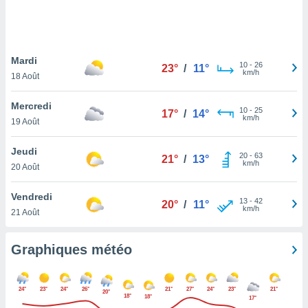
logies
e
s
Mardi
tez pas
10
-
26
23°
/
11°
km/h
ation de
18 Août
, vous
z à
Mercredi
10
-
25
17°
/
14°
à notre
km/h
19 Août
.com.
Jeudi
 cas,
20
-
63
21°
/
13°
km/h
us
20 Août
ns que
s
Vendredi
13
-
42
20°
/
11°
km/h
21 Août
ires
urer la
on sur le
Graphiques météo
 seront
, et que
ies ne
24°
23°
24°
26°
21°
27°
24°
23°
21°
20°
as
18°
18°
17°