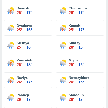
Briansk
Churovichi
25°
17°
26°
17°
Dyatkovo
Karachi
25°
16°
25°
17°
Kletnya
Klintsy
25°
16°
26°
16°
Komarichi
Mglin
26°
18°
25°
16°
Navlya
Novozybkov
26°
17°
26°
16°
Pochep
Starodub
26°
17°
26°
17°