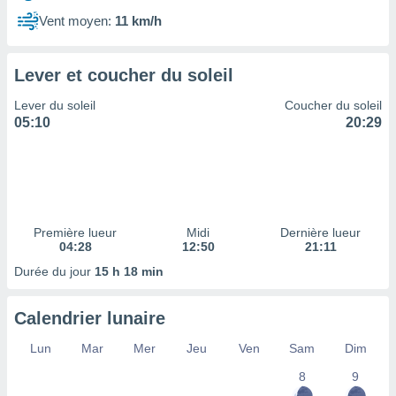
ires
ons le
Vent moyen:
11 km/h
ent des
es
 :
Lever et coucher du soleil
et/ou
Lever du soleil
Coucher du soleil
 à des
05:10
20:29
ions sur
eil,
des
limitées
nner la
, créer
Première lueur
Midi
Dernière lueur
ils pour
04:28
12:50
21:11
ité
Durée du jour
15 h 18 min
lisée,
des
our
Calendrier lunaire
nner des
és
Lun
Mar
Mer
Jeu
Ven
Sam
Dim
lisées,
8
9
s profils
enus