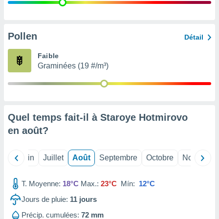
nées
lles sur
d'un
égitime,
Pollen
Détail
vous
vous
Faible
 Pour ce
Graminées (19 #/m³)
ous
etirer
ement
 opposer
Quel temps fait-il à Staroye Hotmirovo
ement
nées à
en
août
?
ment en
 sur «
res
» ou
Mai
Juin
Juillet
Août
Septembre
Octobre
Novembre
e
que de
kies
T. Moyenne:
18°C
Max.:
23°C
Mín:
12°C
ite web.
Jours de pluie:
11
jours
t nos
Précip. cumulées:
72 mm