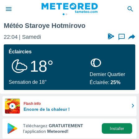
Météo Staroye Hotmirovo
e
ntialité
22:04
Samedi
...
enu de
o.com
Éclaircies
o.com) a
18°
aré par
onnels
Dernier Quartier
arantir
Sensation de 18°
Éclairée:
25%
té des
ions
. Vous
accéder
Flash info
e en
Encore de la chaleur !
 les
Téléchargez
GRATUITEMENT
s :
Installer
l’application
Meteored!
r les