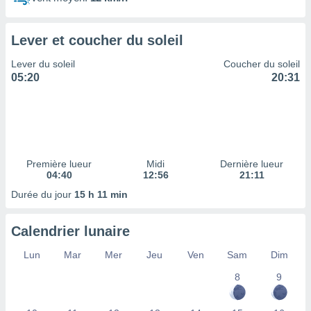
ires
ons le
ent des
Lever et coucher du soleil
es
 :
Lever du soleil
Coucher du soleil
et/ou
05:20
20:31
 à des
ions sur
eil,
des
limitées
Première lueur
Midi
Dernière lueur
nner la
04:40
12:56
21:11
, créer
ils pour
Durée du jour
15 h 11 min
ité
lisée,
Calendrier lunaire
des
our
Lun
Mar
Mer
Jeu
Ven
Sam
Dim
nner des
és
8
9
lisées,
s profils
enus