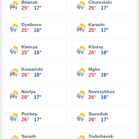
Briansk
Churovichi
25°
17°
26°
17°
Dyatkovo
Karachi
25°
16°
25°
17°
Kletnya
Klintsy
25°
16°
26°
16°
Komarichi
Mglin
26°
18°
25°
16°
Navlya
Novozybkov
26°
17°
26°
16°
Pochep
Starodub
26°
17°
26°
17°
Surazh
Trubchevsk