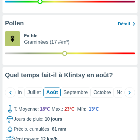
nées
lles sur
d'un
égitime,
Pollen
Détail
vous
vous
Faible
 Pour ce
Graminées (17 #/m³)
ous
etirer
ement
 opposer
Quel temps fait-il à Klintsy en
août
?
ement
nées à
ment en
Mai
Juin
Juillet
Août
Septembre
Octobre
Novembre
 sur «
res
» ou
e
T. Moyenne:
18°C
Max.:
23°C
Mín:
13°C
que de
kies
Jours de pluie:
10
jours
ite web.
Précip. cumulées:
61 mm
t nos
Vent moyen:
12 km/h