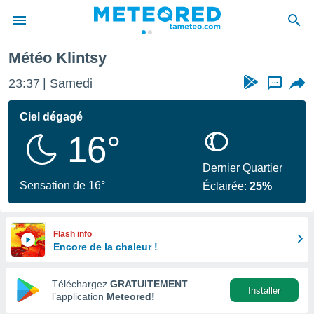
Météo Klintsy
e
ntialité
23:37
Samedi
...
enu de
o.com
Ciel dégagé
o.com) a
16°
aré par
onnels
Dernier Quartier
arantir
Sensation de 16°
Éclairée:
25%
té des
ions
. Vous
accéder
Flash info
e en
Encore de la chaleur !
 les
Téléchargez
GRATUITEMENT
s :
Installer
l’application
Meteored!
r les