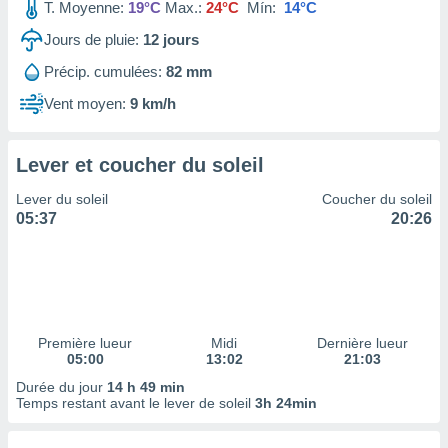
ires
T. Moyenne:
19°C
Max.:
24°C
Mín:
14°C
ons le
Jours de pluie:
12
jours
ent des
es
Précip. cumulées:
82 mm
 :
Vent moyen:
9 km/h
et/ou
 à des
ions sur
eil,
Lever et coucher du soleil
des
Lever du soleil
Coucher du soleil
limitées
05:37
20:26
nner la
, créer
ils pour
ité
lisée,
des
Première lueur
Midi
Dernière lueur
our
05:00
13:02
21:03
nner des
Durée du jour
14 h 49 min
és
Temps restant avant le lever de soleil
3h 24min
lisées,
s profils
enus