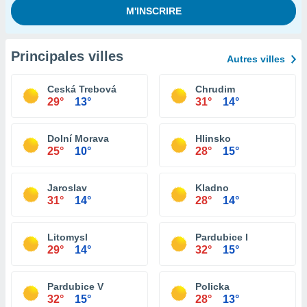
Principales villes
Autres villes
Ceská Trebová
Chrudim
29°
13°
31°
14°
Dolní Morava
Hlinsko
25°
10°
28°
15°
Jaroslav
Kladno
31°
14°
28°
14°
Litomysl
Pardubice I
29°
14°
32°
15°
Pardubice V
Policka
32°
15°
28°
13°