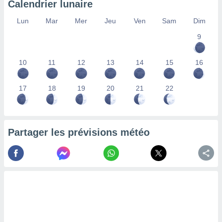
Calendrier lunaire
lisés,
des
Lun
Mar
Mer
Jeu
Ven
Sam
Dim
our
9
nner des
s
lisés,
10
11
12
13
14
15
16
la
ance des
s,
17
18
19
20
21
22
la
ance des
s,
dre les
Partager les prévisions météo
par le
ques ou
inaisons
ées
nt de
tes
,
er et
r les