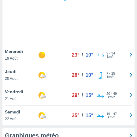
logies
e
s
tez pas
ation de
, vous
z à
à notre
Mercredi
9
-
34
23°
/
10°
km/h
19 Août
.com.
 cas,
Jeudi
7
-
25
us
28°
/
10°
km/h
20 Août
ns que
s
Vendredi
20
-
49
29°
/
15°
ires
km/h
21 Août
urer la
on sur le
Samedi
19
-
47
 seront
25°
/
15°
km/h
22 Août
, et que
ies ne
as
Graphiques météo