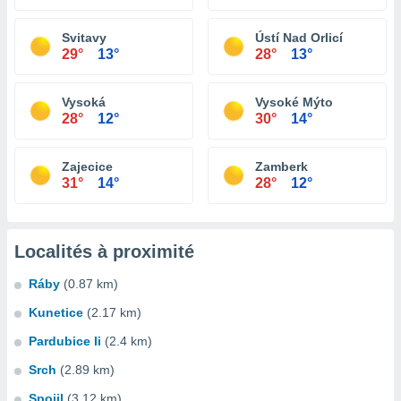
Svitavy
Ústí Nad Orlicí
29°
13°
28°
13°
Vysoká
Vysoké Mýto
28°
12°
30°
14°
Zajecice
Zamberk
31°
14°
28°
12°
Localités à proximité
Ráby
(0.87 km)
Kunetice
(2.17 km)
Pardubice Ii
(2.4 km)
Srch
(2.89 km)
Spojil
(3.12 km)