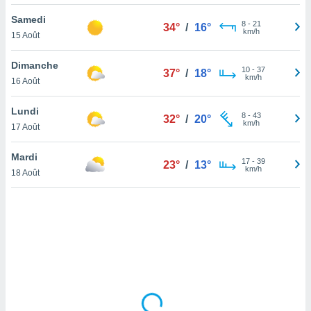
lisé en
Samedi
 de
8
-
21
34°
/
16°
km/h
15 Août
. Vous
rouver
Dimanche
10
-
37
37°
/
18°
ations
km/h
16 Août
re
que de
Lundi
kies
8
-
43
32°
/
20°
km/h
17 Août
r votre
ement à
ment en
Mardi
17
-
39
23°
/
13°
sur le
km/h
18 Août
res des
kies
le au
page de
te web.
MENT,
 les