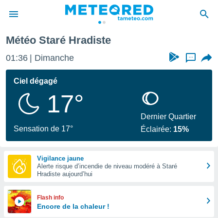
Météo Staré Hradiste
e
ntialité
01:36
Dimanche
...
enu de
o.com
Ciel dégagé
o.com) a
17°
aré par
onnels
Dernier Quartier
arantir
Sensation de 17°
Éclairée:
15%
té des
ions
. Vous
Vigilance jaune
accéder
Alerte risque d’incendie de niveau modéré à Staré
e en
Hradiste aujourd’hui
 les
s :
Flash info
Encore de la chaleur !
r les