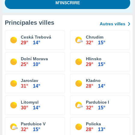
Principales villes
Autres villes
Ceská Trebová
Chrudim
29°
14°
32°
15°
Dolní Morava
Hlinsko
25°
10°
29°
15°
Jaroslav
Kladno
31°
14°
28°
14°
Litomysl
Pardubice I
30°
14°
32°
15°
Pardubice V
Policka
32°
15°
28°
13°