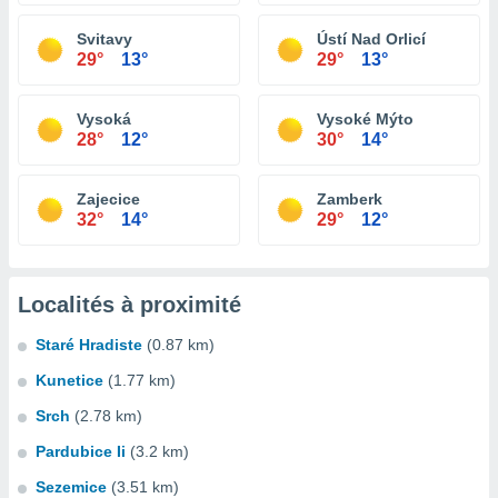
Svitavy
Ústí Nad Orlicí
29°
13°
29°
13°
Vysoká
Vysoké Mýto
28°
12°
30°
14°
Zajecice
Zamberk
32°
14°
29°
12°
Localités à proximité
Staré Hradiste
(0.87 km)
Kunetice
(1.77 km)
Srch
(2.78 km)
Pardubice Ii
(3.2 km)
Sezemice
(3.51 km)