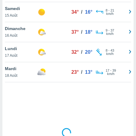
lisé en
Samedi
 de
8
-
21
34°
/
16°
km/h
15 Août
. Vous
rouver
Dimanche
9
-
37
37°
/
18°
ations
km/h
16 Août
re
que de
Lundi
kies
8
-
43
32°
/
20°
km/h
17 Août
r votre
ement à
ment en
Mardi
17
-
39
23°
/
13°
sur le
km/h
18 Août
res des
kies
le au
page de
te web.
MENT,
 les