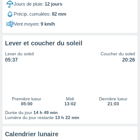
ires
Jours de pluie:
12
jours
ons le
ent des
Précip. cumulées:
82 mm
es
Vent moyen:
9 km/h
 :
et/ou
 à des
Lever et coucher du soleil
ions sur
eil,
Lever du soleil
Coucher du soleil
des
05:37
20:26
limitées
nner la
, créer
ils pour
ité
lisée,
Première lueur
Midi
Dernière lueur
05:00
13:02
21:03
des
our
Durée du jour
14 h 49 min
nner des
Lumière du jour restante
13 h 22 min
és
lisées,
Calendrier lunaire
s profils
enus