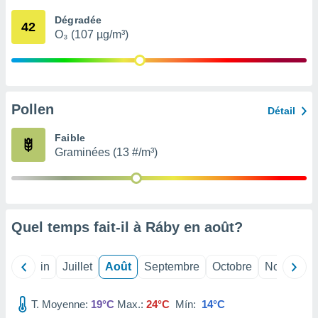
nées
Dégradée
lles sur
42
O₃ (107 µg/m³)
d'un
égitime,
vous
vous
 Pour ce
ous
Pollen
Détail
etirer
Faible
ement
Graminées (13 #/m³)
 opposer
ement
nées à
ment en
 sur «
res
» ou
Quel temps fait-il à Ráby en
août
?
e
que de
kies
Mai
Juin
Juillet
Août
Septembre
Octobre
Novembre
ite web.
T. Moyenne:
19°C
Max.:
24°C
Mín:
14°C
t nos