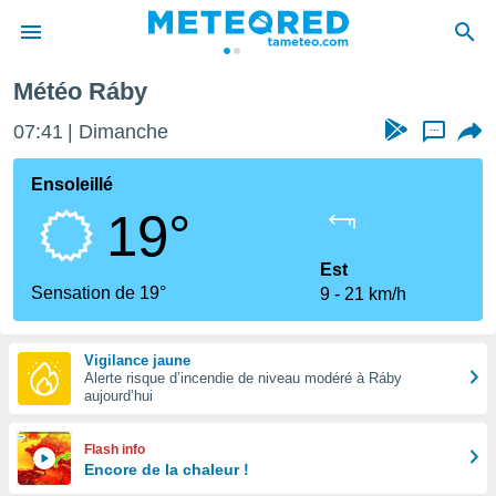
Météo Ráby
e
ntialité
07:41
Dimanche
...
enu de
o.com
Ensoleillé
o.com) a
19°
aré par
onnels
Est
arantir
Sensation de 19°
9
21 km/h
té des
ions
. Vous
Vigilance jaune
accéder
Alerte risque d’incendie de niveau modéré à Ráby
e en
aujourd’hui
 les
s :
Flash info
Encore de la chaleur !
r les