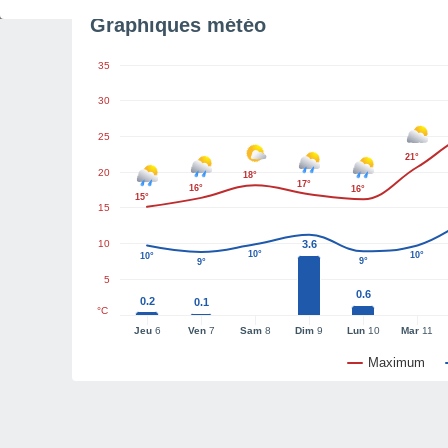
Graphiques météo
35
30
25
21°
20
18°
17°
16°
16°
15°
15
10
3.6
10°
10°
10°
9°
9°
5
0.6
0.2
0.1
°C
Jeu
6
Ven
7
Sam
8
Dim
9
Lun
10
Mar
11
Maximum