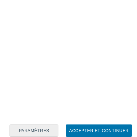
Calendrier lunaire
Lun
Mar
Mer
Jeu
Ven
Sam
Dim
6
7
8
9
10
11
12
13
14
15
16
17
18
19
PARAMÈTRES
ACCEPTER ET CONTINUER