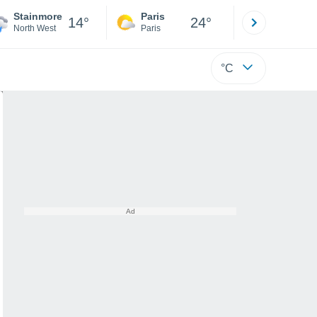
Stainmore
Paris
Montpelli
14°
24°
North West
Paris
Hérault
°C