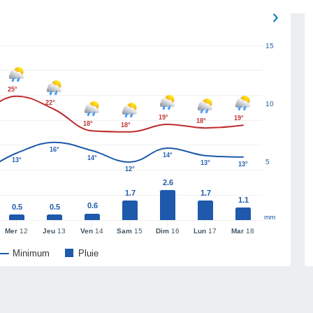
15
25°
22°
10
19°
19°
18°
18°
18°
16°
14°
14°
13°
5
13°
13°
12°
2.6
1.7
1.7
1.1
0.6
0.5
0.5
mm
Mer
12
Jeu
13
Ven
14
Sam
15
Dim
16
Lun
17
Mar
18
Minimum
Pluie