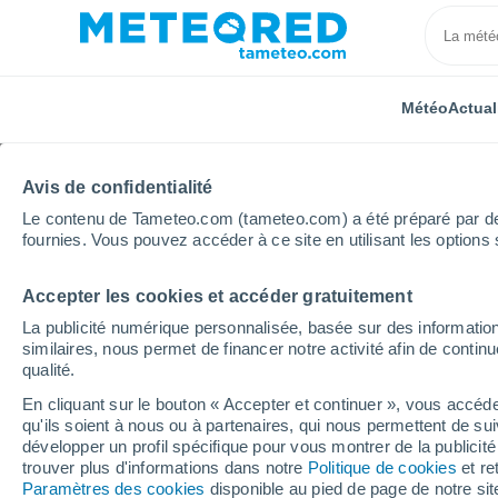
Météo
Actual
Avis de confidentialité
Le contenu de Tameteo.com (tameteo.com) a été préparé par des 
fournies. Vous pouvez accéder à ce site en utilisant les options 
Accepter les cookies et accéder gratuitement
Accueil
Royaume-Uni
Angleterre du Nord-Ouest
La publicité numérique personnalisée, basée sur des information
similaires, nous permet de financer notre activité afin de conti
Météo Stainmore
qualité.
En cliquant sur le bouton « Accepter et continuer », vous accéde
13:15
Jeudi
qu'ils soient à nous ou à partenaires, qui nous permettent de sui
développer un profil spécifique pour vous montrer de la publicit
trouver plus d'informations dans notre
Politique de cookies
et re
Couvert
Paramètres des cookies
disponible au pied de page de notre si