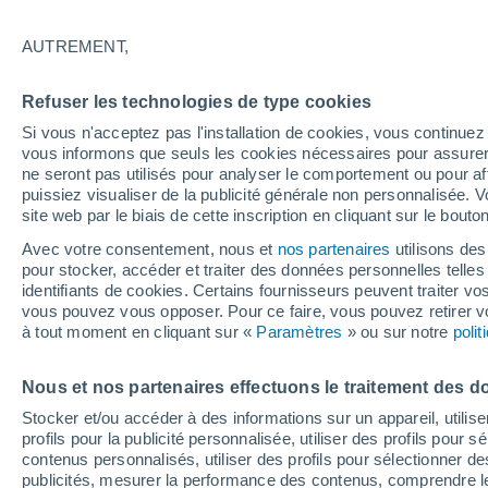
14°
AUTREMENT,
Ouest
Refuser les technologies de type cookies
Sensation de 14°
20
-
42 km
Si vous n'acceptez pas l'installation de cookies, vous continu
vous informons que seuls les cookies nécessaires pour assurer la
ne seront pas utilisés pour analyser le comportement ou pour af
puissiez visualiser de la publicité générale non personnalisée. V
Flash info
site web par le biais de cette inscription en cliquant sur le bouto
Découvrez la tendance météo entre août et oc
Avec votre consentement, nous et
nos partenaires
utilisons des
pour stocker, accéder et traiter des données personnelles telles 
Météo 1 - 7 jours
Heure par heure
Actualité
Carte 
identifiants de cookies. Certains fournisseurs peuvent traiter vo
vous pouvez vous opposer. Pour ce faire, vous pouvez retirer
à tout moment en cliquant sur «
Paramètres
» ou sur notre
poli
Demain
Samedi
D
Aujourd´hui
Nous et nos partenaires effectuons le traitement des d
7 Août
8 Août
6 Août
Stocker et/ou accéder à des informations sur un appareil, utilise
profils pour la publicité personnalisée, utiliser des profils pour 
contenus personnalisés, utiliser des profils pour sélectionner
publicités, mesurer la performance des contenus, comprendre le
30%
30%