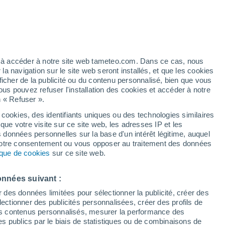
/h
ez à accéder à notre site web tameteo.com. Dans ce cas, nous
 navigation sur le site web seront installés, et que les cookies
ficher de la publicité ou du contenu personnalisé, bien que vous
ous pouvez refuser l'installation des cookies et accéder à notre
n « Refuser ».
tobre
 cookies, des identifiants uniques ou des technologies similaires
que votre visite sur ce site web, les adresses IP et les
de pluie
Radar de pluie
Satellites
Modèles
s données personnelles sur la base d'un intérêt légitime, auquel
 votre consentement ou vous opposer au traitement des données
tique de cookies
sur ce site web.
imanche
Lundi
Mardi
Mercredi
onnées suivant :
9 Août
10 Août
11 Août
12 Août
r des données limitées pour sélectionner la publicité, créer des
sélectionner des publicités personnalisées, créer des profils de
 des contenus personnalisés, mesurer la performance des
s publics par le biais de statistiques ou de combinaisons de
90%
60%
30%