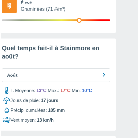
Élevé
Graminées (71 #/m³)
Quel temps fait-il à Stainmore en
août
?
Août
T. Moyenne:
13°C
Max.:
17°C
Mín:
10°C
Jours de pluie:
17
jours
Précip. cumulées:
105 mm
Vent moyen:
13 km/h