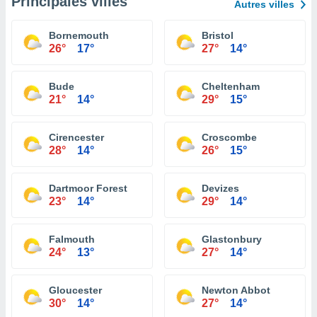
Principales villes
Autres villes
Bornemouth
Bristol
26°
17°
27°
14°
Bude
Cheltenham
21°
14°
29°
15°
Cirencester
Croscombe
28°
14°
26°
15°
Dartmoor Forest
Devizes
23°
14°
29°
14°
Falmouth
Glastonbury
24°
13°
27°
14°
Gloucester
Newton Abbot
30°
14°
27°
14°