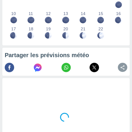
lisés,
des
10
11
12
13
14
15
16
our
nner des
s
17
18
19
20
21
22
lisés,
la
ance des
s,
Partager les prévisions météo
la
ance des
s,
dre les
par le
ques ou
inaisons
ées
nt de
tes
,
er et
r les