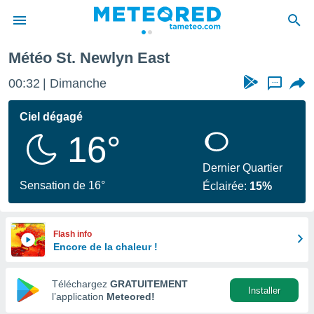
 East
Météo St. Newlyn East
e
ntialité
00:32
Dimanche
...
enu de
o.com
Ciel dégagé
o.com) a
16°
aré par
onnels
Dernier Quartier
arantir
Sensation de 16°
Éclairée:
15%
té des
ions
. Vous
accéder
Flash info
e en
Encore de la chaleur !
 les
Téléchargez
GRATUITEMENT
s :
Installer
l’application
Meteored!
r les