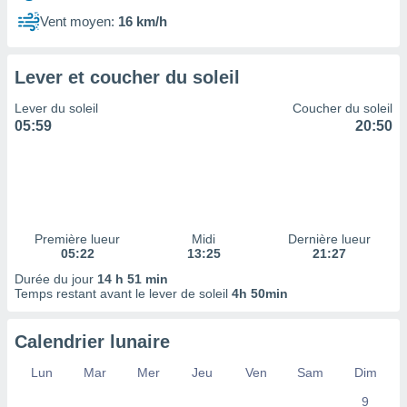
ires
ons le
Vent moyen:
16 km/h
ent des
es
 :
Lever et coucher du soleil
et/ou
Lever du soleil
Coucher du soleil
 à des
05:59
20:50
ions sur
eil,
des
limitées
nner la
, créer
Première lueur
Midi
Dernière lueur
ils pour
05:22
13:25
21:27
ité
Durée du jour
14 h 51 min
lisée,
Temps restant avant le lever de soleil
4h 50min
des
our
nner des
Calendrier lunaire
és
lisées,
Lun
Mar
Mer
Jeu
Ven
Sam
Dim
s profils
9
enus