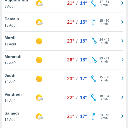
n «
17
-
31
21°
/
14°
km/h
9 Août
 et
r »,
cédez au
Demain
15
-
30
21°
/
15°
 et vous
km/h
10 Août
z
ation de
Mardi
24
-
43
23°
/
15°
km/h
11 Août
qu'ils
 nous ou
aires,
Mercredi
23
-
41
26°
/
18°
km/h
12 Août
nt de
t
Jeudi
15
-
30
er le
23°
/
17°
km/h
13 Août
ement
te, ainsi
Vendredi
18
-
34
22°
/
18°
km/h
per un
14 Août
écifique
us
Samedi
24
-
45
de la
21°
/
17°
km/h
15 Août
 et du