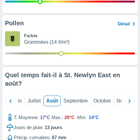
nées
lles sur
d'un
égitime,
Pollen
Détail
vous
vous
Faible
 Pour ce
Graminées (14 #/m³)
ous
etirer
ement
 opposer
Quel temps fait-il à St. Newlyn East en
ement
nées à
août
?
ment en
 sur «
res
» ou
Mai
Juin
Juillet
Août
Septembre
Octobre
Novembre
e
que de
kies
T. Moyenne:
17°C
Max.:
20°C
Mín:
14°C
ite web.
Jours de pluie:
13
jours
t nos
Précip. cumulées:
67 mm