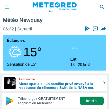
Météo Newquay
e
ntialité
06:32
Samedi
...
enu de
o.com
Éclaircies
o.com) a
15°
aré par
onnels
Est
arantir
Sensation de 15°
13
20 km/h
té des
ions
. Vous
Astronomie
accéder
Alerte spatiale : un satellite privé envoyé à la
e en
rescousse du télescope Swift de la NASA est
 les
hors de contrôle
Téléchargez
GRATUITEMENT
s :
Installer
l’application
Meteored!
r les