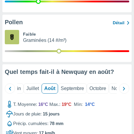
nées
lles sur
d'un
égitime,
Pollen
Détail
vous
vous
Faible
 Pour ce
Graminées (14 #/m³)
ous
etirer
ement
 opposer
Quel temps fait-il à Newquay en
août
?
ement
nées à
ment en
Mai
Juin
Juillet
Août
Septembre
Octobre
Novembre
 sur «
res
» ou
e
T. Moyenne:
16°C
Max.:
19°C
Mín:
14°C
que de
kies
Jours de pluie:
15
jours
ite web.
Précip. cumulées:
78 mm
t nos
Vent moyen:
17 km/h