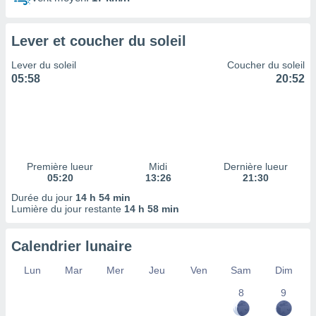
ires
ons le
ent des
Lever et coucher du soleil
es
 :
Lever du soleil
Coucher du soleil
et/ou
05:58
20:52
 à des
ions sur
eil,
des
limitées
Première lueur
Midi
Dernière lueur
nner la
05:20
13:26
21:30
, créer
ils pour
Durée du jour
14 h 54 min
ité
Lumière du jour restante
14 h 58 min
lisée,
des
Calendrier lunaire
our
nner des
Lun
Mar
Mer
Jeu
Ven
Sam
Dim
és
lisées,
8
9
s profils
enus