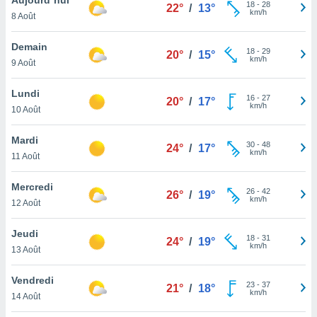
n «
18
-
28
22°
/
13°
km/h
8 Août
 et
r »,
cédez au
Demain
18
-
29
20°
/
15°
 et vous
km/h
9 Août
z
ation de
Lundi
16
-
27
20°
/
17°
km/h
10 Août
qu'ils
 nous ou
aires,
Mardi
30
-
48
24°
/
17°
km/h
11 Août
nt de
t
Mercredi
26
-
42
er le
26°
/
19°
km/h
12 Août
ement
te, ainsi
Jeudi
18
-
31
24°
/
19°
km/h
per un
13 Août
écifique
us
Vendredi
23
-
37
de la
21°
/
18°
km/h
14 Août
 et du