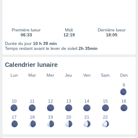
ires
ons le
ent des
es
 :
Première lueur
Midi
Dernière lueur
et/ou
06:33
12:19
18:05
 à des
Durée du jour
10 h 39 min
ions sur
Temps restant avant le lever de soleil
2h 35min
eil,
des
limitées
Calendrier lunaire
nner la
Lun
Mar
Mer
Jeu
Ven
Sam
Dim
, créer
ils pour
9
ité
lisée,
10
11
12
13
14
15
16
des
our
nner des
17
18
19
20
21
22
és
lisées,
s profils
enus