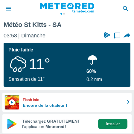
Météo St Kitts - SA
e
ntialité
03:58
Dimanche
...
enu de
o.com
Pluie faible
o.com) a
11°
aré par
onnels
60%
arantir
Sensation de 11°
0.2 mm
té des
ions
. Vous
accéder
Flash info
e en
Encore de la chaleur !
 les
Téléchargez
GRATUITEMENT
s :
Installer
l’application
Meteored!
r les