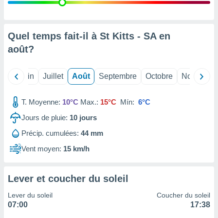
nées
lles sur
d'un
égitime,
Quel temps fait-il à St Kitts - SA en
vous
août
?
vous
 Pour ce
ous
Mai
Juin
Juillet
Août
Septembre
Octobre
Novembre
etirer
ement
T. Moyenne:
10°C
Max.:
15°C
Mín:
6°C
 opposer
ement
Jours de pluie:
10
jours
nées à
Précip. cumulées:
44 mm
ment en
 sur «
Vent moyen:
15 km/h
res
» ou
e
que de
Lever et coucher du soleil
kies
ite web.
Lever du soleil
Coucher du soleil
07:00
17:38
t nos