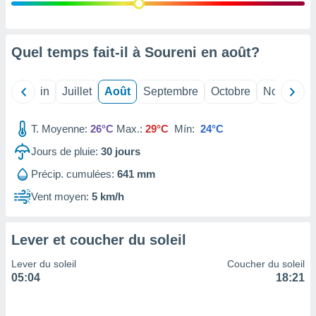
nées
lles sur
d'un
égitime,
Quel temps fait-il à Soureni en
août
?
vous
vous
 Pour ce
Mai
Juin
Juillet
Août
Septembre
Octobre
Novembre
ous
etirer
T. Moyenne:
26°C
Max.:
29°C
Mín:
24°C
ement
Jours de pluie:
30
jours
 opposer
ement
Précip. cumulées:
641 mm
nées à
ment en
Vent moyen:
5 km/h
 sur «
res
» ou
e
Lever et coucher du soleil
que de
kies
Lever du soleil
Coucher du soleil
ite web.
05:04
18:21
t nos