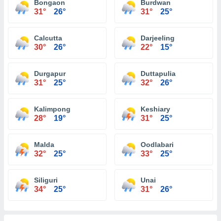
Bongaon
Burdwan
31°
26°
31°
25°
Calcutta
Darjeeling
30°
26°
22°
15°
Durgapur
Duttapulia
31°
25°
32°
26°
Kalimpong
Keshiary
28°
19°
31°
25°
Malda
Oodlabari
32°
25°
33°
25°
Siliguri
Unai
34°
25°
31°
26°