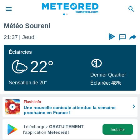
Météo Soureni
e
ntialité
21:37
Jeudi
...
enu de
o.com
Éclaircies
o.com) a
22°
aré par
onnels
Dernier Quartier
arantir
Sensation de 20°
Éclairée:
48%
té des
ions
. Vous
Flash info
accéder
Une nouvelle canicule attendue la semaine
e en
prochaine en France !
 les
Téléchargez
GRATUITEMENT
s :
Installer
l’application
Meteored!
r les