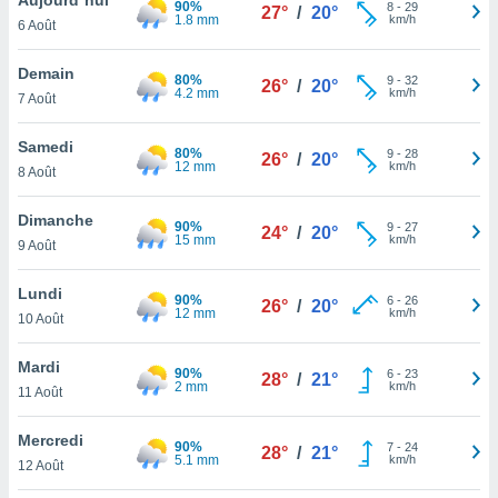
90%
n «
8
-
29
27°
/
20°
1.8 mm
km/h
6 Août
 et
r »,
cédez au
Demain
80%
9
-
32
26°
/
20°
 et vous
4.2 mm
km/h
7 Août
z
ation de
Samedi
80%
9
-
28
26°
/
20°
12 mm
km/h
8 Août
qu'ils
 nous ou
aires,
Dimanche
90%
9
-
27
24°
/
20°
15 mm
km/h
9 Août
nt de
t
Lundi
90%
6
-
26
er le
26°
/
20°
12 mm
km/h
10 Août
ement
te, ainsi
Mardi
90%
6
-
23
28°
/
21°
2 mm
km/h
per un
11 Août
écifique
us
Mercredi
90%
7
-
24
de la
28°
/
21°
5.1 mm
km/h
12 Août
 et du