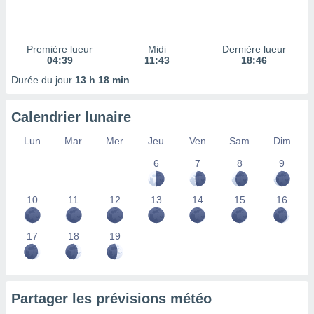
ires
ons le
ent des
es
Première lueur
Midi
Dernière lueur
 :
04:39
11:43
18:46
et/ou
Durée du jour
13 h 18 min
 à des
ions sur
eil,
Calendrier lunaire
des
limitées
Lun
Mar
Mer
Jeu
Ven
Sam
Dim
6
7
8
9
nner la
, créer
ils pour
10
11
12
13
14
15
16
ité
lisée,
des
17
18
19
our
nner des
és
lisées,
Partager les prévisions météo
s profils
enus