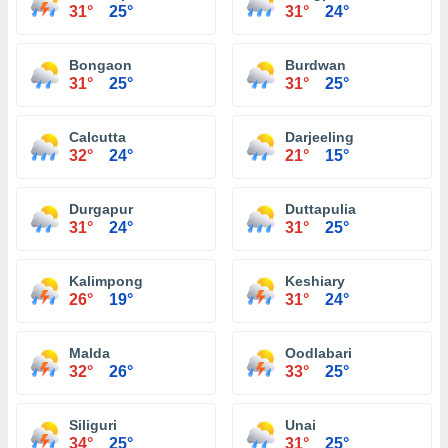
31°
25°
31°
24°
Bongaon
Burdwan
31°
25°
31°
25°
Calcutta
Darjeeling
32°
24°
21°
15°
Durgapur
Duttapulia
31°
24°
31°
25°
Kalimpong
Keshiary
26°
19°
31°
24°
Malda
Oodlabari
32°
26°
33°
25°
Siliguri
Unai
34°
25°
31°
25°