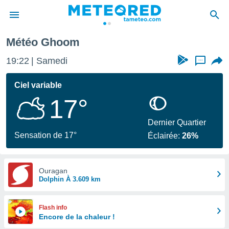
Météo Ghoom
e
ntialité
19:22
Samedi
...
enu de
o.com
Ciel variable
o.com) a
17°
aré par
onnels
Dernier Quartier
arantir
Sensation de 17°
Éclairée:
26%
té des
ions
. Vous
accéder
Ouragan
e en
Dolphin À 3.609 km
 les
s :
Flash info
Encore de la chaleur !
r les