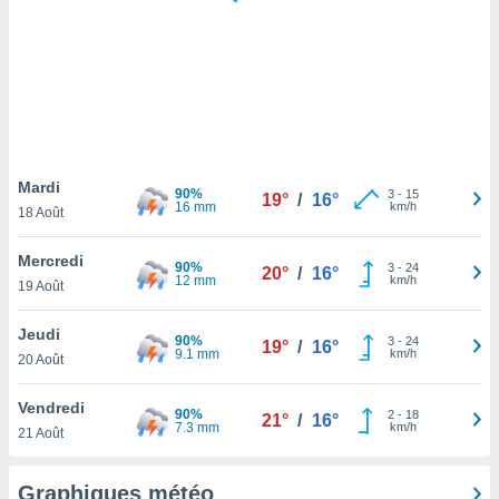
logies
e
s
tez pas
ation de
, vous
z à
à notre
Mardi
90%
3
-
15
19°
/
16°
16 mm
km/h
18 Août
.com.
 cas,
Mercredi
90%
3
-
24
us
20°
/
16°
12 mm
km/h
19 Août
ns que
s
Jeudi
90%
3
-
24
19°
/
16°
ires
9.1 mm
km/h
20 Août
urer la
on sur le
Vendredi
90%
2
-
18
 seront
21°
/
16°
7.3 mm
km/h
21 Août
, et que
ies ne
as
Graphiques météo