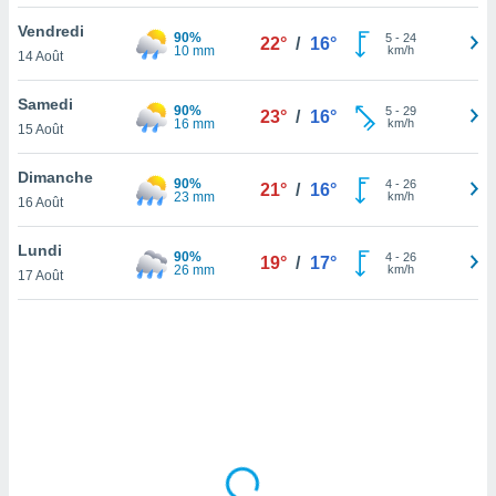
lisé en
Vendredi
 de
90%
5
-
24
22°
/
16°
10 mm
km/h
14 Août
. Vous
rouver
Samedi
90%
5
-
29
23°
/
16°
ations
16 mm
km/h
15 Août
re
que de
Dimanche
90%
kies
4
-
26
21°
/
16°
23 mm
km/h
16 Août
r votre
ement à
ment en
Lundi
90%
4
-
26
19°
/
17°
sur le
26 mm
km/h
17 Août
res des
kies
le au
page de
te web.
MENT,
 les