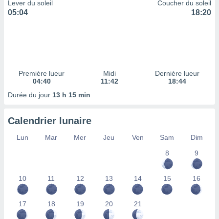
ires
Lever du soleil
Coucher du soleil
ons le
05:04
18:20
ent des
es
 :
et/ou
 à des
ions sur
Première lueur
Midi
Dernière lueur
eil,
04:40
11:42
18:44
des
Durée du jour
13 h 15 min
limitées
nner la
Calendrier lunaire
, créer
ils pour
Lun
Mar
Mer
Jeu
Ven
Sam
Dim
ité
8
9
lisée,
des
our
10
11
12
13
14
15
16
nner des
és
lisées,
17
18
19
20
21
s profils
enus