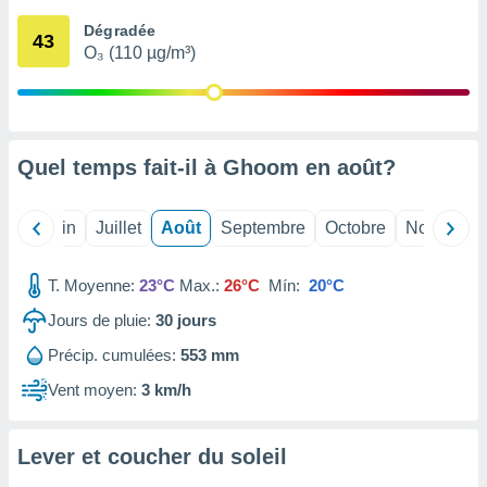
nées
Dégradée
lles sur
43
O₃ (110 µg/m³)
d'un
égitime,
vous
vous
 Pour ce
ous
Quel temps fait-il à Ghoom en
août
?
etirer
ement
Mai
Juin
Juillet
Août
Septembre
Octobre
Novembre
 opposer
ement
nées à
T. Moyenne:
23°C
Max.:
26°C
Mín:
20°C
ment en
Jours de pluie:
30
jours
 sur «
res
» ou
Précip. cumulées:
553 mm
e
que de
Vent moyen:
3 km/h
kies
ite web.
Lever et coucher du soleil
t nos